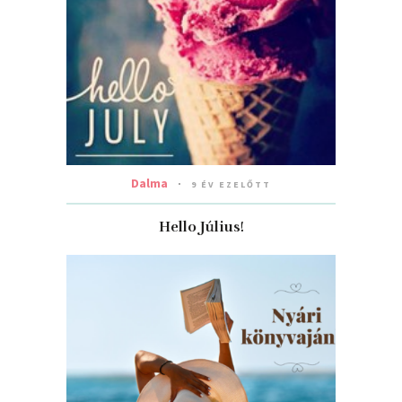
Dalma
9 ÉV EZELŐTT
Hello Július!