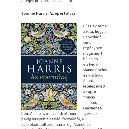
A teljes kritikánk
itt
olvasható.
Joanne Harris: Az epertolvaj
Húsz ​év telt el
azóta, hogy a
Csokoládé
című
regényben
megismert
bájos és
életvidám
Vianne Rocher
és kislánya,
Anouk
letelepedett
az apró
francia
faluban,
Lansuenet-
ben. Vianne azóta valódi otthonra lelt, Anouk
pedig kirepült a családi fészekből, a
csokoládébolt azonban a régi: Vianne és