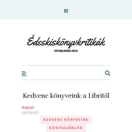
edeskiskonyvkritikak.hu
Kedvenc könyveink a Libritől
Hajnal
4 ÉV EZELŐTT
KEDVENC KÖNYVEINK
KÖNYVAJÁNLÓK