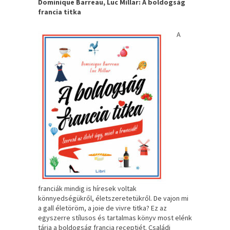
Dominique Barreau, Luc Millar: A boldogság
francia titka
A
franciák mindig is híresek voltak
könnyedségükről, életszeretetükről. De vajon mi
a gall életöröm, a joie de vivre titka? Ez az
egyszerre stílusos és tartalmas könyv most elénk
tárja a boldogság francia receptjét. Családi