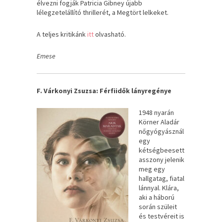
élvezni fogják Patricia Gibney újabb
lélegzetelállító thrillerét, a Megtört lelkeket.
A teljes kritikánk
itt
olvasható.
Emese
F. Várkonyi Zsuzsa: Férfiidők lányregénye
1948 nyarán
Körner Aladár
nőgyógyásznál
egy
kétségbeesett
asszony jelenik
meg egy
hallgatag, fiatal
lánnyal. Klára,
aki a háború
során szüleit
és testvéreit is