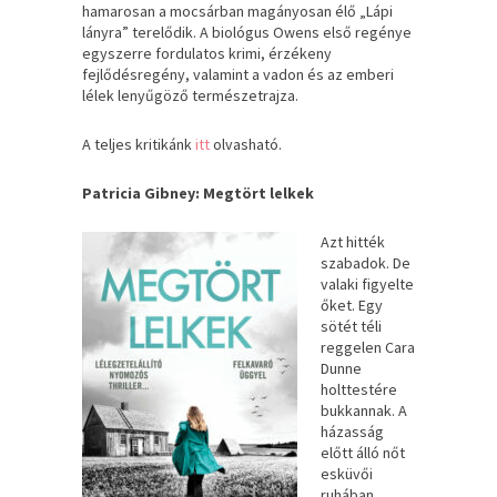
hamarosan a mocsárban magányosan élő „Lápi
lányra” terelődik. A biológus Owens első regénye
egyszerre fordulatos krimi, érzékeny
fejlődésregény, valamint a vadon és az emberi
lélek lenyűgöző természetrajza.
A teljes kritikánk
itt
olvasható.
Patricia Gibney: Megtört lelkek
Azt ​hitték
szabadok. De
valaki figyelte
őket. Egy
sötét téli
reggelen Cara
Dunne
holttestére
bukkannak. A
házasság
előtt álló nőt
esküvői
ruhában