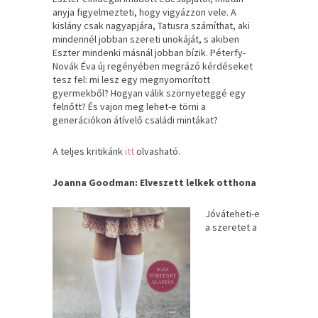
anyja figyelmezteti, hogy vigyázzon vele. A
kislány csak nagyapjára, Tatusra számíthat, aki
mindennél jobban szereti unokáját, s akiben
Eszter mindenki másnál jobban bízik. Péterfy-
Novák Éva új regényében megrázó kérdéseket
tesz fel: mi lesz egy megnyomorított
gyermekből? Hogyan válik szörnyeteggé egy
felnőtt? És vajon meg lehet-e törni a
generációkon átívelő családi mintákat?
A teljes kritikánk
itt
olvasható.
Joanna Goodman: Elveszett lelkek otthona
Jóváteheti-e ​
a szeretet a