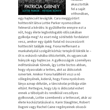
akasztották
fel a saját
otthonában,
egy hajtincsét levágták. Cara meggyötört
holttestét látva Lottie Parker nyomozóban
felmerül a kérdés: ki gyűlölhette ennyire ezt a
nőt, hogy élete legboldogabb időszakában
gyilkolja meg? Az eset még sötétebb fordulatot
vesz, amikor egy újabb fiatal nő összezúzott
holttestét találják meg. Fiona Heffernant a
munkahelyéül szolgált kórház tetejéről lökték le –
őt is esküvői ruhába öltöztették, és ugyancsak
hiányzik egy hajtincse. A gyilkosságok személyes
indíttatásúnak tűnnek, így Lottie biztos abban,
hogy olyasvalaki a tettes, akit az áldozatok
ismertek. Amikor Fiona halálhírét viszi a nő
vőlegényének, kiderül, hogy Fiona nyolcéves
lánya aznap délután, a tánciskolai próbája után
eltűnt. Rettegve, hogy Lily is áldozatul eshet
ennek a tébolyult és rendkívül veszélyes
gyilkosnak, Lottie szembenéz a tettessel, akár az
élete kockáztatásával is. Karin Slaughter, Robert
Dugoni vagy Rachel Caine regényeinek olvasói