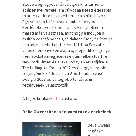
Szövetségi ügyészként dolgozik, a karrierje
szépen ível felfelé, ám súlyosan beteg édesapja
miatt egy időre haza kell térnie a szülői házba.
Egy véletlen találkozás azonban kényes
kérdéseket vet fel benne, és Averynek nem
marad más választása, mint hogy elinduljon a
múltba vezető hosszú, fájdalmas úton, és feltárja
családjának eltitkolt történetét. Lisa Wingate
valós eseményeken alapuló, megindító regénye
nem sokkal a megjelenése után felkerült a The
New York Times és a USA Today sikerlistájára. A
The Huffington Post a 2017-es év egyik legjobb
regényének kiáltotta ki, a Goodreads olvasói
pedig a 2017-es év legjobb történelmi
regényének választották.
A teljes kritikánk
itt
olvasható.
Delia Owens: Ahol a folyami rákok énekelnek
Delia ​Owens
regénye