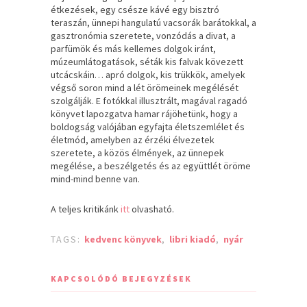
étkezések, egy csésze kávé egy bisztró
teraszán, ünnepi hangulatú vacsorák barátokkal, a
gasztronómia szeretete, vonzódás a divat, a
parfümök és más kellemes dolgok iránt,
múzeumlátogatások, séták kis falvak kövezett
utcácskáin… apró dolgok, kis trükkök, amelyek
végső soron mind a lét örömeinek megélését
szolgálják. E fotókkal illusztrált, magával ragadó
könyvet lapozgatva hamar rájöhetünk, hogy a
boldogság valójában egyfajta életszemlélet és
életmód, amelyben az érzéki élvezetek
szeretete, a közös élmények, az ünnepek
megélése, a beszélgetés és az együttlét öröme
mind-mind benne van.
A teljes kritikánk
itt
olvasható.
TAGS:
kedvenc könyvek
,
libri kiadó
,
nyár
KAPCSOLÓDÓ BEJEGYZÉSEK