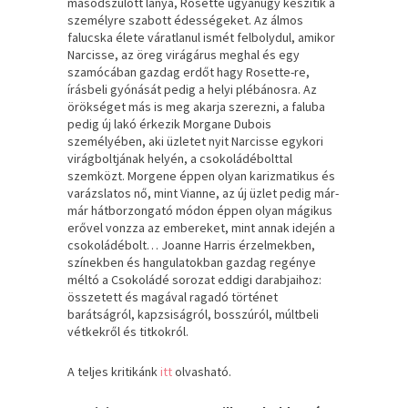
másodszülött lánya, Rosette ugyanúgy készítik a
személyre szabott édességeket. Az álmos
falucska élete váratlanul ismét felbolydul, amikor
Narcisse, az öreg virágárus meghal és egy
szamócában gazdag erdőt hagy Rosette-re,
írásbeli gyónását pedig a helyi plébánosra. Az
örökséget más is meg akarja szerezni, a faluba
pedig új lakó érkezik Morgane Dubois
személyében, aki üzletet nyit Narcisse egykori
virágboltjának helyén, a csokoládébolttal
szemközt. Morgene éppen olyan karizmatikus és
varázslatos nő, mint Vianne, az új üzlet pedig már-
már hátborzongató módon éppen olyan mágikus
erővel vonzza az embereket, mint annak idején a
csokoládébolt… Joanne Harris érzelmekben,
színekben és hangulatokban gazdag regénye
méltó a Csokoládé sorozat eddigi darabjaihoz:
összetett és magával ragadó történet
barátságról, kapzsiságról, bosszúról, múltbeli
vétkekről és titkokról.
A teljes kritikánk
itt
olvasható.