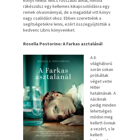
könyv nélkül. Nincs rosszabb annál, mintha
rákészülsz egy kellemes kikapcsolódásra egy
remek olvasmánnyal, de a magaddal vitt könyv
nagy csalódást okoz. Ebben szeretnénk a
segítségetekre lenni, ezért összegyűjtöttük a
kedvenc Libris könyveinket.
Rosella Postorino: A Farkas asztalánál
A ​II.
világháború
során sokan
próbáltak
véget vetni
Hitler
hatalmának. A
náciknak
pedig minden
lehetséges
módon meg
kellett óvniuk
a vezért, s le
kellett