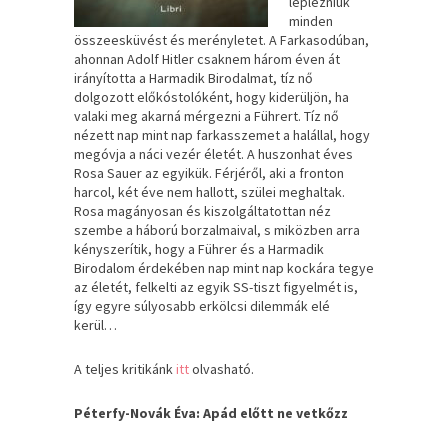
leplezniük
minden
összeesküvést és merényletet. A Farkasodúban,
ahonnan Adolf Hitler csaknem három éven át
irányította a Harmadik Birodalmat, tíz nő
dolgozott előkóstolóként, hogy kiderüljön, ha
valaki meg akarná mérgezni a Führert. Tíz nő
nézett nap mint nap farkasszemet a halállal, hogy
megóvja a náci vezér életét. A huszonhat éves
Rosa Sauer az egyikük. Férjéről, aki a fronton
harcol, két éve nem hallott, szülei meghaltak.
Rosa magányosan és kiszolgáltatottan néz
szembe a háború borzalmaival, s miközben arra
kényszerítik, hogy a Führer és a Harmadik
Birodalom érdekében nap mint nap kockára tegye
az életét, felkelti az egyik SS-tiszt figyelmét is,
így egyre súlyosabb erkölcsi dilemmák elé
kerül…
A teljes kritikánk
itt
olvasható.
Péterfy-Novák Éva: Apád előtt ne vetkőzz