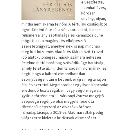
elveszítette,
tizenhat éves,
kórosan
sovány, olyan,
mintha nem akarna felnőni. A férfi, aki családjából
egyedüliként élte túl a vészkorszakot, hamar
felismeri a lány szótlansága és kamaszos dühe
mögött azt a magányt és elképesztő
szeretetvágyat, amellyel neki is nap mint nap
meg kell küzdenie. Aladár és Klára között rövid
idő alatt különleges, mások számára nehezen
értelmezhető barátság szövődik. Egy barátság,
amely felette áll minden társadalmi normának, és
segít, hogy a háború elmondhatatlan
szörnyűségei után e két ember újra megtanuljon
élni és szeretni. Megmaradhat egy ilyen kapcsolat
eredendő tisztaságában, vagy végül maga alá
gyűri a történelem? F. Várkonyi Zsuzsa megejtő
szépségű regénye első megjelenése óta
töretlenül népszerű az olvasók körében,
filmadaptációja, a 2019-es Akik maradtak pedig
világszerte kivívta a kritikusok elismerését.