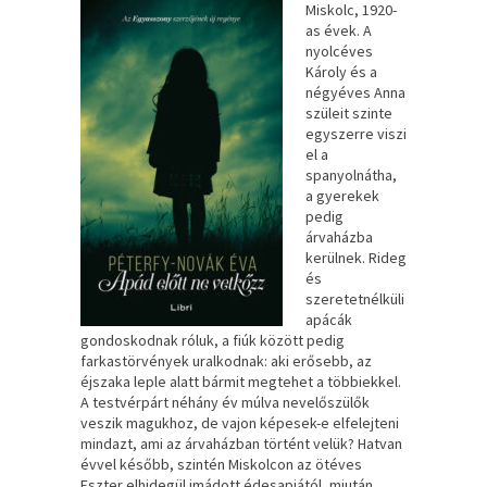
Miskolc, ​1920-
as évek. A
nyolcéves
Károly és a
négyéves Anna
szüleit szinte
egyszerre viszi
el a
spanyolnátha,
a gyerekek
pedig
árvaházba
kerülnek. Rideg
és
szeretetnélküli
apácák
gondoskodnak róluk, a fiúk között pedig
farkastörvények uralkodnak: aki erősebb, az
éjszaka leple alatt bármit megtehet a többiekkel.
A testvérpárt néhány év múlva nevelőszülők
veszik magukhoz, de vajon képesek-e elfelejteni
mindazt, ami az árvaházban történt velük? Hatvan
évvel később, szintén Miskolcon az ötéves
Eszter elhidegül imádott édesapjától, miután