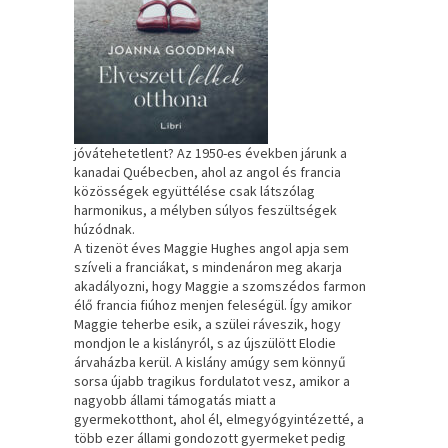
jóvátehetetlent? Az 1950-es években járunk a
kanadai Québecben, ahol az angol és francia
közösségek együttélése csak látszólag
harmonikus, a mélyben súlyos feszültségek
húzódnak.
A tizenöt éves Maggie Hughes angol apja sem
szíveli a franciákat, s mindenáron meg akarja
akadályozni, hogy Maggie a szomszédos farmon
élő francia fiúhoz menjen feleségül. Így amikor
Maggie teherbe esik, a szülei ráveszik, hogy
mondjon le a kislányról, s az újszülött Elodie
árvaházba kerül. A kislány amúgy sem könnyű
sorsa újabb tragikus fordulatot vesz, amikor a
nagyobb állami támogatás miatt a
gyermekotthont, ahol él, elmegyógyintézetté, a
több ezer állami gondozott gyermeket pedig