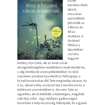
Észak-
Karolina ritkán
lakott,
mocsaras
partvidékén
játszódik az
1950-es és
60-as
években. A
történet
főhőse a
lápvidéken
sorsára
hagyott
kislány, Kya Clark, aki az évek során
elszigeteltségében önellátásra rendezkedik be,
s alig érintkezik a környékbeliekkel. Az első
szerelem azonban Kya életét is felforgatja: a
közeli kisvárosban élő Tate megtanítja olvasni, és
ő az, akivel a lány osztozni tud a természet és a
költészet szeretetében is. Ám nem Tate az
egyetlen, aki érdeklődik a különleges, magának
való lány iránt…Egy rejtélyes gyilkosságot
követően a helyi közösség felbolydul, és a gyanú