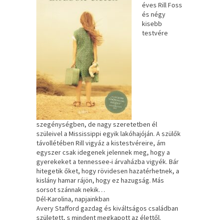
éves Rill Foss
és négy
kisebb
testvére
szegénységben, de nagy szeretetben él
szüleivel a Mississippi egyik lakóhajóján. A szülők
távollétében Rill vigyáz a kistestvéreire, ám
egyszer csak idegenek jelennek meg, hogy a
gyerekeket a tennessee-i árvaházba vigyék. Bár
hitegetik őket, hogy rövidesen hazatérhetnek, a
kislány hamar rájön, hogy ez hazugság. Más
sorsot szánnak nekik…
Dél-Karolina, napjainkban
Avery Stafford gazdag és kiváltságos családban
született, s mindent megkapott az élettől.