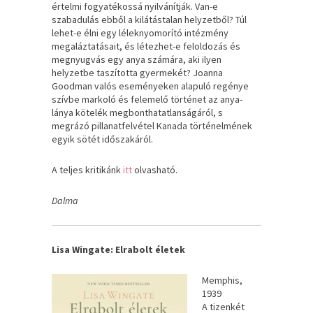
értelmi fogyatékossá nyilvánítják. Van-e
szabadulás ebből a kilátástalan helyzetből? Túl
lehet-e élni egy léleknyomorító intézmény
megaláztatásait, és létezhet-e feloldozás és
megnyugvás egy anya számára, aki ilyen
helyzetbe taszította gyermekét? Joanna
Goodman valós eseményeken alapuló regénye
szívbe markoló és felemelő történet az anya-
lánya kötelék megbonthatatlanságáról, s
megrázó pillanatfelvétel Kanada történelmének
egyik sötét időszakáról.
A teljes kritikánk
itt
olvasható.
Dalma
Lisa Wingate: Elrabolt életek
Memphis, ​
1939
A tizenkét