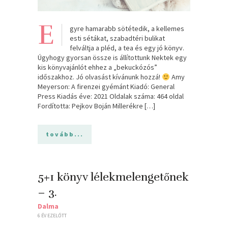
E
gyre hamarabb sötétedik, a kellemes
esti sétákat, szabadtéri bulikat
felváltja a pléd, a tea és egy jó könyv.
Úgyhogy gyorsan össze is állítottunk Nektek egy
kis könyvajánlót ehhez a „bekuckózós”
időszakhoz. Jó olvasást kívánunk hozzá!
Amy
Meyerson: A ​firenzei gyémánt Kiadó: General
Press Kiadás éve: 2021 Oldalak száma: 464 oldal
Fordította: Pejkov Boján Millerékre […]
tovább...
5+1 könyv lélekmelengetőnek
– 3.
Dalma
6 ÉV EZELŐTT