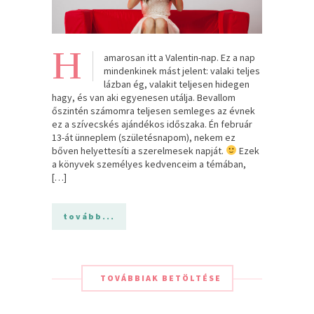
H
amarosan itt a Valentin-nap. Ez a nap
mindenkinek mást jelent: valaki teljes
lázban ég, valakit teljesen hidegen
hagy, és van aki egyenesen utálja. Bevallom
őszintén számomra teljesen semleges az évnek
ez a szívecskés ajándékos időszaka. Én február
13-át ünneplem (születésnapom), nekem ez
bőven helyettesíti a szerelmesek napját.
Ezek
a könyvek személyes kedvenceim a témában,
[…]
tovább...
TOVÁBBIAK BETÖLTÉSE