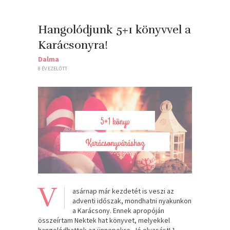
Hangolódjunk 5+1 könyvvel a
Karácsonyra!
Dalma
8 ÉV EZELŐTT
V
asárnap már kezdetét is veszi az
adventi időszak, mondhatni nyakunkon
a Karácsony. Ennek apropóján
összeírtam Nektek hat könyvet, melyekkel
hangolódhattok az ünnepekre. Jó olvasást! 1.,