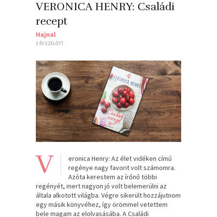
VERONICA HENRY: Családi
recept
Hajnal
3 ÉV EZELŐTT
V
eronica Henry: Az élet vidéken című
regénye nagy favorit volt számomra.
Azóta kerestem az írőnő többi
regényét, mert nagyon jó volt belemerülni az
általa alkotott világba. Végre sikerült hozzájutnom
egy másik könyvéhez, így örömmel vetettem
bele magam az elolvasásába. A Családi