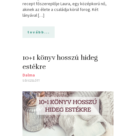
recept főszereplője Laura, egy középkorú nő,
akinek az élete a családja körül forog. Két
lányával […]
tovább...
10+1 könyv hosszú hideg
estékre
Dalma
5 ÉV EZELŐTT