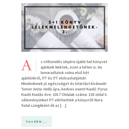
A
z otthonülés idejére újabb hat könyvet
ajánlunk Nektek, ezen a héten is. Ha
lemaradtatok volna első két
ajánlónkról, ITT és ITT elolvashatjátok!
Mindenkinek jó egészséget és kitartást kívánunk!
Tomor Anita: Helló ​újra, kedves exem! Kiadó: Pyrus
Kiadó Kiadás éve: 2017 Oldalak száma: 328 oldal A
véleményünket ITT elérhetitek a könyvről! Nora ​
fiatal szingliként éli az […]
tovább...