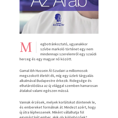
M
egbotránkoztató, ugyanakkor
szívbe markoló történet egy nem
mindennapi szerelemről egy szaúdi
herceg és egy magyar nő között.
Gamal ibh Hussein Ál-Szudairi a milliomosok
megszokott életét éli, míg egy üzleti tárgyalás
alkalmával Budapestre érkezik. Ridegsége és
elhatárolódása az új világgal szemben hamarosan
átalakul valami egészen mássá.
Vannak érzések, melyek korlátokat döntenek le,
és embereket formálnak át. Mindezt azért, hogy
új útra léphessenek. Miként vállalhatja föl
egymást két ember, akik oly különbözőek?