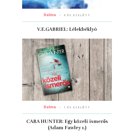
Dalma
9 ÉV EZELŐTT
V.E.GABRIEL: Lélekbéklyó
Dalma
7 ÉV EZELŐTT
CARA HUNTER: Egy ​közeli ismerős
(Adam Fawley 1.)