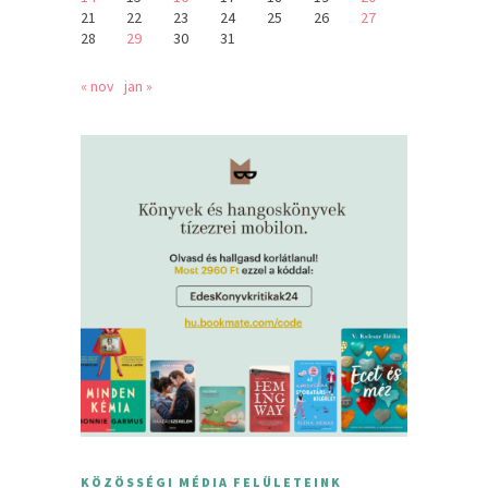
21
22
23
24
25
26
27
28
29
30
31
« nov
jan »
KÖZÖSSÉGI MÉDIA FELÜLETEINK