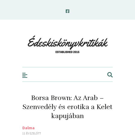
edeskiskonyvkritikak.hu
Borsa Brown: Az Arab –
Szenvedély és erotika a Kelet
kapujában
Dalma
11 ÉV EZELŐTT