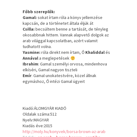
Főbb szereplők:
Gamal:
sokat írtam róla a könyv jellemzése
kapcsán, de a történetet általa éljük át
Csilla:
becsültem benne a tartását, de tényleg
okosabbnak hittem. Vannak alapvető dolgok az
arab világgal kapcsolatban, azért valamit
tudhatott volna.
Yasmine:
róla direkt nem írtam, Ő
Khaliddal
és
Annával
a meglepetések
Ibrahim
: Gamal személyi orvosa, mindenhova
elkíséri, Gamal nagyon tiszteli
Emír
: Gamal unokatestvére, közel állnak
egymáshoz, Ő intézi Gamal ügyeit
Kiadó:ÁLOMGYÁR KIADÓ
Oldalak száma:512
Nyelv:MAGYAR
Kiadás éve:2015
http://moly.hu/konyvek/borsa-brown-az-arab