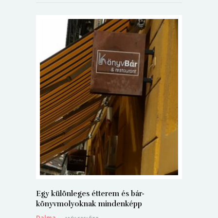
5+1 Kará
Dalma
9
Egy különleges étterem és bár-
könyvmolyoknak mindenképp
Dalma