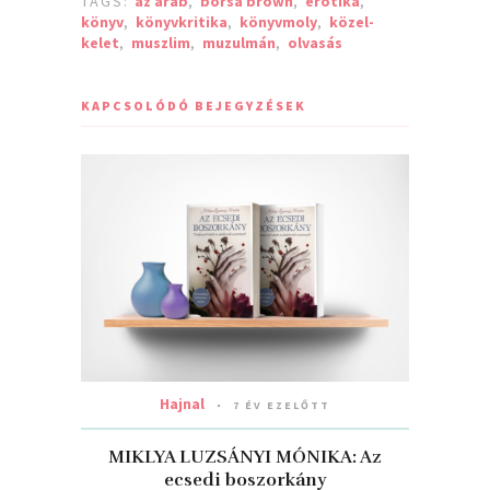
TAGS:
az arab
,
borsa brown
,
erotika
,
könyv
,
könyvkritika
,
könyvmoly
,
közel-
kelet
,
muszlim
,
muzulmán
,
olvasás
KAPCSOLÓDÓ BEJEGYZÉSEK
Hajnal
7 ÉV EZELŐTT
MIKLYA LUZSÁNYI MÓNIKA: Az
ecsedi boszorkány