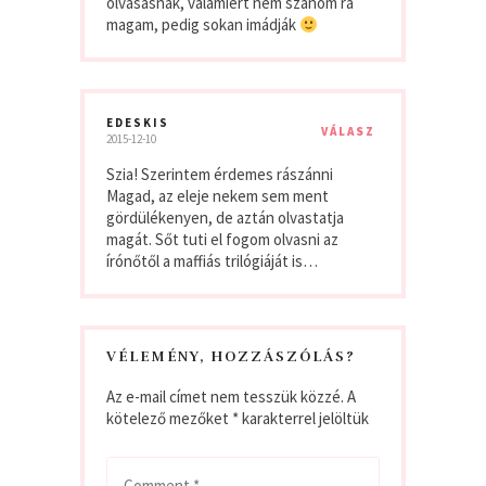
olvasásnak, valamiért nem szánom rá
magam, pedig sokan imádják
EDESKIS
VÁLASZ
2015-12-10
Szia! Szerintem érdemes rászánni
Magad, az eleje nekem sem ment
gördülékenyen, de aztán olvastatja
magát. Sőt tuti el fogom olvasni az
írónőtől a maffiás trilógiáját is…
VÉLEMÉNY, HOZZÁSZÓLÁS?
Az e-mail címet nem tesszük közzé.
A
kötelező mezőket
*
karakterrel jelöltük