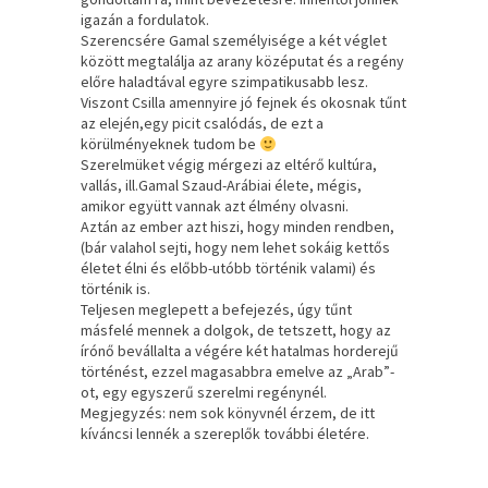
igazán a fordulatok.
Szerencsére Gamal személyisége a két véglet
között megtalálja az arany középutat és a regény
előre haladtával egyre szimpatikusabb lesz.
Viszont Csilla amennyire jó fejnek és okosnak tűnt
az elején,egy picit csalódás, de ezt a
körülményeknek tudom be
Szerelmüket végig mérgezi az eltérő kultúra,
vallás, ill.Gamal Szaud-Arábiai élete, mégis,
amikor együtt vannak azt élmény olvasni.
Aztán az ember azt hiszi, hogy minden rendben,
(bár valahol sejti, hogy nem lehet sokáig kettős
életet élni és előbb-utóbb történik valami) és
történik is.
Teljesen meglepett a befejezés, úgy tűnt
másfelé mennek a dolgok, de tetszett, hogy az
írónő bevállalta a végére két hatalmas horderejű
történést, ezzel magasabbra emelve az „Arab”-
ot, egy egyszerű szerelmi regénynél.
Megjegyzés: nem sok könyvnél érzem, de itt
kíváncsi lennék a szereplők további életére.