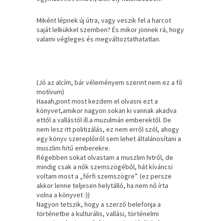
Miként lépnek új útra, vagy veszik fel a harcot
saját lelkükkel szemben? És mikor jönnek rá, hogy
valami végleges és megváltoztathatatlan.
(Jó az alcím, bár véleményem szerint nem ez a fő
motívum)
Haaah,pont most kezdem el olvasni ezt a
könyvet,amikor nagyon sokan ki vannak akadva
ettől a vallástól ill.a muzulmán emberektől. De
nem lesz itt politizálás, ez nem erről szól, ahogy
egy könyv szereplőiről sem lehet általánosítani a
muszlim hitű emberekre.
Régebben sokat olvastam a muszlim hitről, de
mindig csak a nők szemszögéből, hát kíváncsi
voltam most a „férfi szemszögre”. (ez persze
akkor lenne teljesen helytálló, ha nem nő írta
volna a könyvet :))
Nagyon tetszik, hogy a szerző belefonja a
történetbe a kulturális, vallási, történelmi