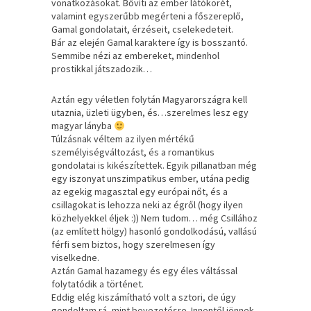
vonatkozásokat. Bővíti az ember látókörét,
valamint egyszerűbb megérteni a főszereplő,
Gamal gondolatait, érzéseit, cselekedeteit.
Bár az elején Gamal karaktere így is bosszantó.
Semmibe nézi az embereket, mindenhol
prostikkal játszadozik…
Aztán egy véletlen folytán Magyarországra kell
utaznia, üzleti ügyben, és…szerelmes lesz egy
magyar lányba
Túlzásnak véltem az ilyen mértékű
személyiségváltozást, és a romantikus
gondolatai is kikészítettek. Egyik pillanatban még
egy iszonyat unszimpatikus ember, utána pedig
az egekig magasztal egy európai nőt, és a
csillagokat is lehozza neki az égről (hogy ilyen
közhelyekkel éljek :)) Nem tudom… még Csillához
(az említett hölgy) hasonló gondolkodású, vallású
férfi sem biztos, hogy szerelmesen így
viselkedne.
Aztán Gamal hazamegy és egy éles váltással
folytatódik a történet.
Eddig elég kiszámítható volt a sztori, de úgy
gondoltam rá, mint bevezetésre. Innentől jönnek