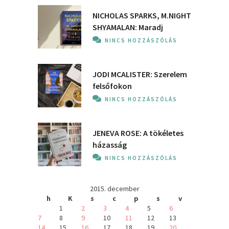
NICHOLAS SPARKS, M.NIGHT
SHYAMALAN: Maradj
NINCS HOZZÁSZÓLÁS
JODI MCALISTER: Szerelem
felsőfokon
NINCS HOZZÁSZÓLÁS
JENEVA ROSE: A ​tökéletes
házasság
NINCS HOZZÁSZÓLÁS
2015. december
h
K
s
c
p
s
v
1
2
3
4
5
6
7
8
9
10
11
12
13
14
15
16
17
18
19
20