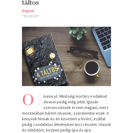
táltos
Hajnal
7 ÉV EZELŐTT
O
lvasni jó. Minőségi kortárs irodalmat
olvasni pedig még jobb. Igazán
szerencsésnek érzem magam, mert
mostanában bármit olvasok, szerelembe esek. A
könyvek hívnak és én követem a hívást, ezáltal
pedig csodálatos élményben lesz részem. Utazok
és töltődöm, közben pedig újra és újra