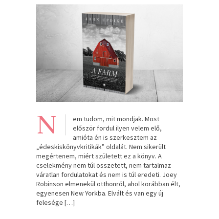
N
em tudom, mit mondjak. Most
először fordul ilyen velem elő,
amióta én is szerkesztem az
„édeskiskönyvkritikák” oldalát. Nem sikerült
megértenem, miért született ez a könyv. A
cselekmény nem túl összetett, nem tartalmaz
váratlan fordulatokat és nem is túl eredeti. Joey
Robinson elmenekül otthonról, ahol korábban élt,
egyenesen New Yorkba. Elvált és van egy új
felesége […]