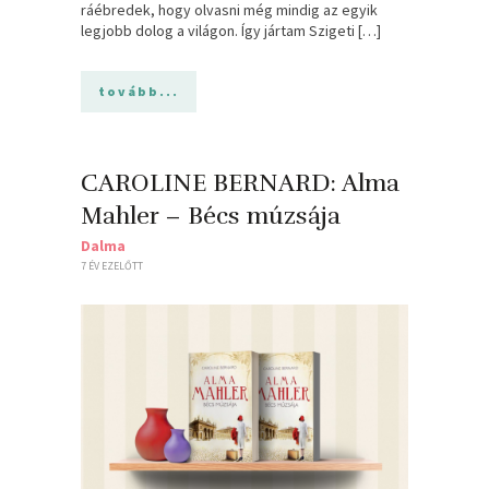
ráébredek, hogy olvasni még mindig az egyik
legjobb dolog a világon. Így jártam Szigeti […]
tovább...
CAROLINE BERNARD: Alma ​
Mahler – Bécs múzsája
Dalma
7 ÉV EZELŐTT