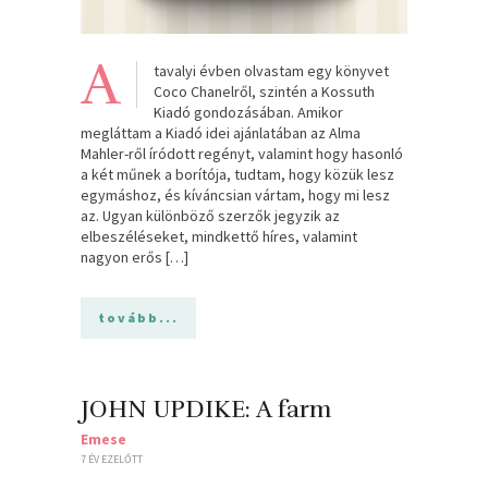
A
tavalyi évben olvastam egy könyvet
Coco Chanelről, szintén a Kossuth
Kiadó gondozásában. Amikor
megláttam a Kiadó idei ajánlatában az Alma
Mahler-ről íródott regényt, valamint hogy hasonló
a két műnek a borítója, tudtam, hogy közük lesz
egymáshoz, és kíváncsian vártam, hogy mi lesz
az. Ugyan különböző szerzők jegyzik az
elbeszéléseket, mindkettő híres, valamint
nagyon erős […]
tovább...
JOHN UPDIKE: A farm
Emese
7 ÉV EZELŐTT