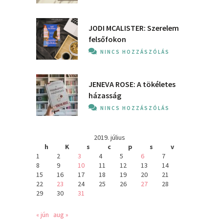
JODI MCALISTER: Szerelem
felsőfokon
NINCS HOZZÁSZÓLÁS
JENEVA ROSE: A ​tökéletes
házasság
NINCS HOZZÁSZÓLÁS
2019. július
h
K
s
c
p
s
v
1
2
3
4
5
6
7
8
9
10
11
12
13
14
15
16
17
18
19
20
21
22
23
24
25
26
27
28
29
30
31
« jún
aug »