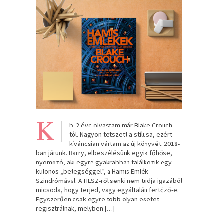
K
b. 2 éve olvastam már Blake Crouch-
tól. Nagyon tetszett a stílusa, ezért
kíváncsian vártam az új könyvét. 2018-
ban járunk. Barry, elbeszélésünk egyik főhőse,
nyomozó, aki egyre gyakrabban találkozik egy
különös „betegséggel”, a Hamis Emlék
Szindrómával. A HESZ-ről senki nem tudja igazából
micsoda, hogy terjed, vagy egyáltalán fertőző-e.
Egyszerűen csak egyre több olyan esetet
regisztrálnak, melyben […]