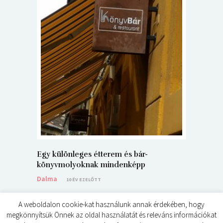
5+1 Kará
Dalma
9
Egy különleges étterem és bár-
könyvmolyoknak mindenképp
Dalma
10 ÉV EZELŐTT
A weboldalon cookie-kat használunk annak érdekében, hogy
megkönnyítsük Önnek az oldal használatát és releváns információkat