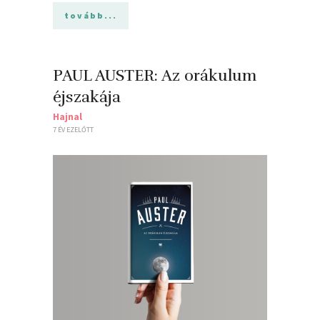
tovább...
PAUL AUSTER: Az orákulum
éjszakája
Hajnal
7 ÉV EZELŐTT