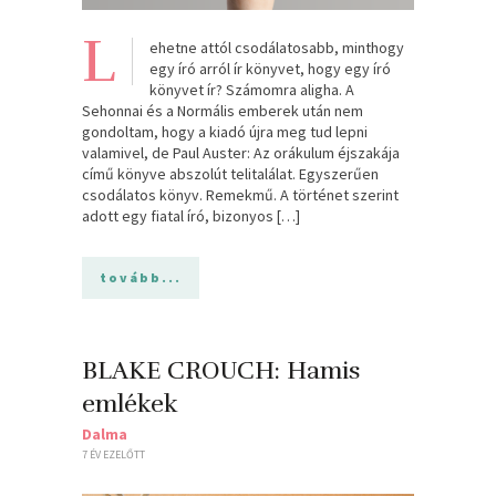
L
ehetne attól csodálatosabb, minthogy
egy író arról ír könyvet, hogy egy író
könyvet ír? Számomra aligha. A
Sehonnai és a Normális emberek után nem
gondoltam, hogy a kiadó újra meg tud lepni
valamivel, de Paul Auster: Az orákulum éjszakája
című könyve abszolút telitalálat. Egyszerűen
csodálatos könyv. Remekmű. A történet szerint
adott egy fiatal író, bizonyos […]
tovább...
BLAKE CROUCH: Hamis ​
emlékek
Dalma
7 ÉV EZELŐTT