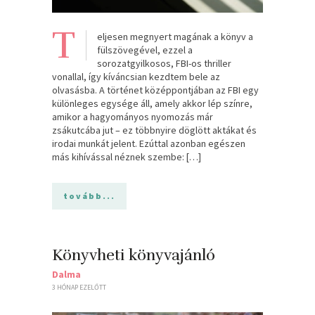
T
eljesen megnyert magának a könyv a
fülszövegével, ezzel a
sorozatgyilkosos, FBI-os thriller
vonallal, így kíváncsian kezdtem bele az
olvasásba. A történet középpontjában az FBI egy
különleges egysége áll, amely akkor lép színre,
amikor a hagyományos nyomozás már
zsákutcába jut – ez többnyire döglött aktákat és
irodai munkát jelent. Ezúttal azonban egészen
más kihívással néznek szembe: […]
tovább...
Könyvheti könyvajánló
Dalma
3 HÓNAP EZELŐTT