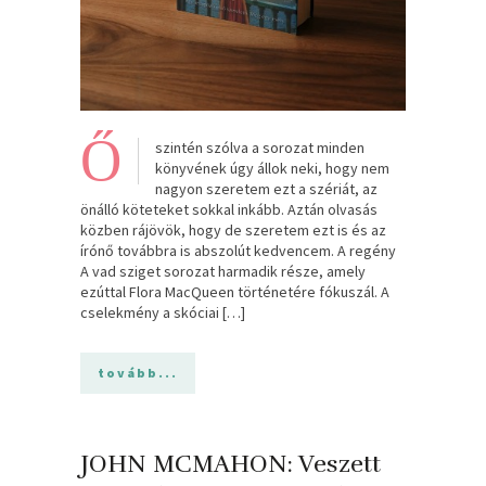
Ő
szintén szólva a sorozat minden
könyvének úgy állok neki, hogy nem
nagyon szeretem ezt a szériát, az
önálló köteteket sokkal inkább. Aztán olvasás
közben rájövök, hogy de szeretem ezt is és az
írónő továbbra is abszolút kedvencem. A regény
A vad sziget sorozat harmadik része, amely
ezúttal Flora MacQueen történetére fókuszál. A
cselekmény a skóciai […]
tovább...
JOHN MCMAHON: Veszett ​