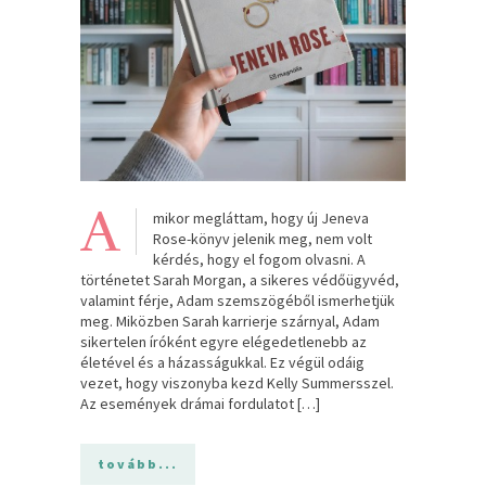
A
mikor megláttam, hogy új Jeneva
Rose-könyv jelenik meg, nem volt
kérdés, hogy el fogom olvasni. A
történetet Sarah Morgan, a sikeres védőügyvéd,
valamint férje, Adam szemszögéből ismerhetjük
meg. Miközben Sarah karrierje szárnyal, Adam
sikertelen íróként egyre elégedetlenebb az
életével és a házasságukkal. Ez végül odáig
vezet, hogy viszonyba kezd Kelly Summersszel.
Az események drámai fordulatot […]
tovább...