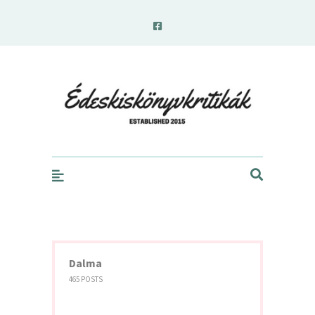
edeskiskonyvkritikak.hu
Dalma
465 POSTS