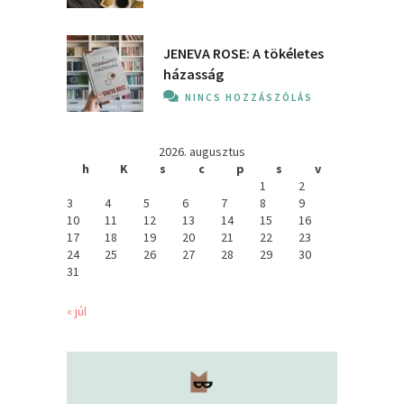
JENEVA ROSE: A ​tökéletes
házasság
NINCS HOZZÁSZÓLÁS
2026. augusztus
h
K
s
c
p
s
v
1
2
3
4
5
6
7
8
9
10
11
12
13
14
15
16
17
18
19
20
21
22
23
24
25
26
27
28
29
30
31
« júl