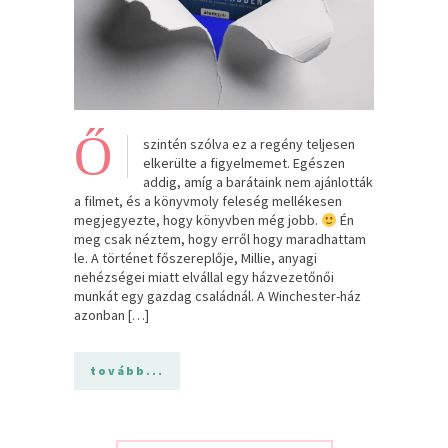
Ő
szintén szólva ez a regény teljesen
elkerülte a figyelmemet. Egészen
addig, amíg a barátaink nem ajánlották
a filmet, és a könyvmoly feleség mellékesen
megjegyezte, hogy könyvben még jobb.
Én
meg csak néztem, hogy erről hogy maradhattam
le. A történet főszereplője, Millie, anyagi
nehézségei miatt elvállal egy házvezetőnői
munkát egy gazdag családnál. A Winchester-ház
azonban […]
tovább...