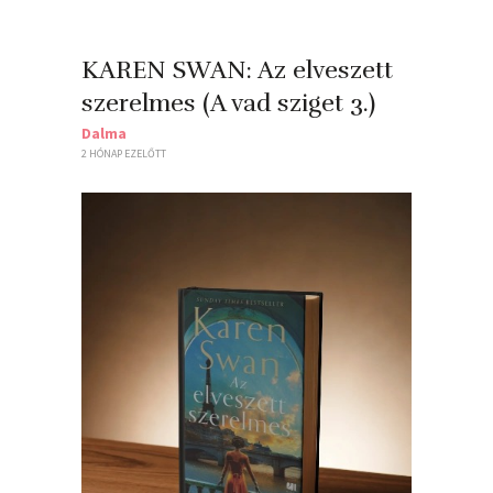
KAREN SWAN: Az ​elveszett
szerelmes (A vad sziget 3.)
Dalma
2 HÓNAP EZELŐTT