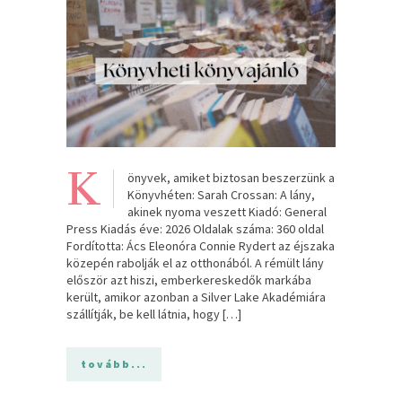
K
önyvek, amiket biztosan beszerzünk a
Könyvhéten: Sarah Crossan: A ​lány,
akinek nyoma veszett Kiadó: General
Press Kiadás éve: 2026 Oldalak száma: 360 oldal
Fordította: Ács Eleonóra Connie Rydert az éjszaka
közepén rabolják el az otthonából. A rémült lány
először azt hiszi, emberkereskedők markába
került, amikor azonban a Silver Lake Akadémiára
szállítják, be kell látnia, hogy […]
tovább...