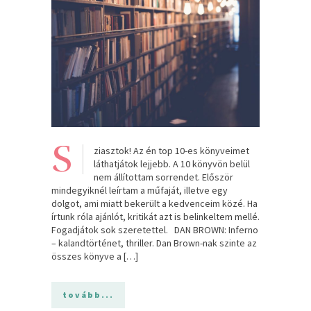
S
ziasztok! Az én top 10-es könyveimet
láthatjátok lejjebb. A 10 könyvön belül
nem állítottam sorrendet. Először
mindegyiknél leírtam a műfaját, illetve egy
dolgot, ami miatt bekerült a kedvenceim közé. Ha
írtunk róla ajánlót, kritikát azt is belinkeltem mellé.
Fogadjátok sok szeretettel. DAN BROWN: Inferno
– kalandtörténet, thriller. Dan Brown-nak szinte az
összes könyve a […]
tovább...