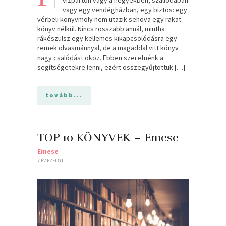
vagy egy vendégházban, egy biztos: egy
vérbeli könyvmoly nem utazik sehova egy rakat
könyv nélkül. Nincs rosszabb annál, mintha
rákészülsz egy kellemes kikapcsolódásra egy
remek olvasmánnyal, de a magaddal vitt könyv
nagy csalódást okoz. Ebben szeretnénk a
segítségetekre lenni, ezért összegyűjtöttük […]
tovább...
TOP 10 KÖNYVEK – Emese
Emese
7 ÉV EZELŐTT