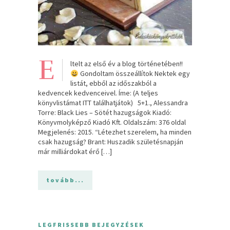
E
ltelt az első év a blog történetében!!
Gondoltam összeállítok Nektek egy
listát, ebből az időszakból a
kedvencek kedvenceivel. Íme: (A teljes
könyvlistámat ITT találhatjátok) 5+1., Alessandra
Torre: Black Lies – Sötét hazugságok Kiadó:
Könyvmolyképző Kiadó Kft. Oldalszám: 376 oldal
Megjelenés: 2015. “Létezhet szerelem, ha minden
csak hazugság? Brant: Huszadik születésnapján
már milliárdokat érő […]
tovább...
LEGFRISSEBB BEJEGYZÉSEK