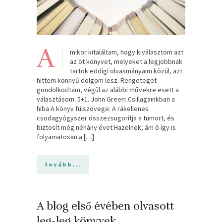
A
mikor kitaláltam, hogy kiválasztom azt
az öt könyvet, melyeket a legjobbnak
tartok eddigi olvasmányaim közül, azt
hittem könnyű dolgom lesz. Rengeteget
gondolkodtam, végül az alábbi művekre esett a
választásom. 5+1. John Green: Csillagainkban a
hiba A könyv fülszövege: A rákellenes
csodagyógyszer összezsugorítja a tumort, és
biztosít még néhány évet Hazelnek, ám ő így is
folyamatosan a […]
tovább...
A blog első évében olvasott
leg-leg könyvek