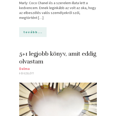
Marly: Coco Chanel és a szerelem illata lett a
kedvencem. Ennek leginkább az volt az oka, hogy
az elbeszélés valós személyekről szól,
megtörtént […]
tovább...
5+1 legjobb könyv, amit eddig
olvastam
Dalma
9 ÉV EZELŐTT