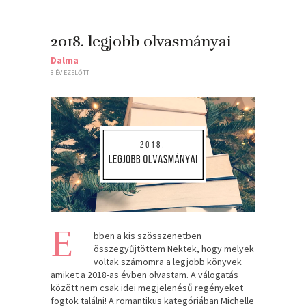
2018. legjobb olvasmányai
Dalma
8 ÉV EZELŐTT
E
bben a kis szösszenetben
összegyűjtöttem Nektek, hogy melyek
voltak számomra a legjobb könyvek
amiket a 2018-as évben olvastam. A válogatás
között nem csak idei megjelenésű regényeket
fogtok találni! A romantikus kategóriában Michelle