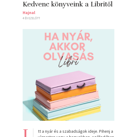
Kedvenc könyveink a Libritől
Hajnal
4 ÉV EZELŐTT
I
tt a nyár és a szabadságok ideje. Pihenj a
vízparton vagy a hegyekben, szállodában