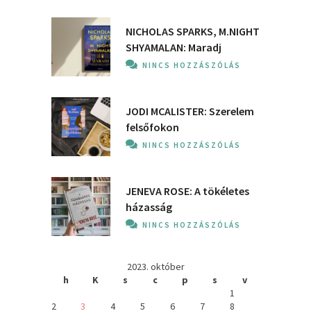
NICHOLAS SPARKS, M.NIGHT
SHYAMALAN: Maradj
NINCS HOZZÁSZÓLÁS
JODI MCALISTER: Szerelem
felsőfokon
NINCS HOZZÁSZÓLÁS
JENEVA ROSE: A ​tökéletes
házasság
NINCS HOZZÁSZÓLÁS
2023. október
h
K
s
c
p
s
v
1
2
3
4
5
6
7
8