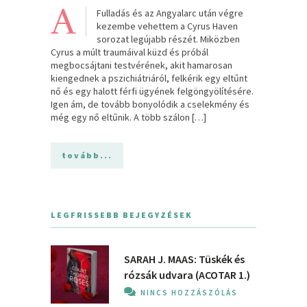
A
Fulladás és az Angyalarc után végre
kezembe vehettem a Cyrus Haven
sorozat legújabb részét. Miközben
Cyrus a múlt traumáival küzd és próbál
megbocsájtani testvérének, akit hamarosan
kiengednek a pszichiátriáról, felkérik egy eltűnt
nő és egy halott férfi ügyének felgöngyölítésére.
Igen ám, de tovább bonyolódik a cselekmény és
még egy nő eltűnik. A több szálon […]
tovább...
LEGFRISSEBB BEJEGYZÉSEK
SARAH J. MAAS: Tüskék és
rózsák udvara (ACOTAR 1.)
NINCS HOZZÁSZÓLÁS