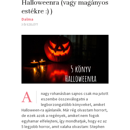
Halloweenra (vagy magányos
estékre :) )
Dalma
3 ÉV EZELŐTT
A
nagy rohanásban sajnos csak ma jutott
eszembe összeválogatni a
legborzongatóbb könyveket, amiket
Halloween-ra ajánlanék. Már rég olvastam horrort,
de ezek azok a regények, amiket nem fogok
egyhamar elfelejteni, így mondhatjuk, hogy ez az
5 legjobb horror, amit valaha olvastam: Stephen