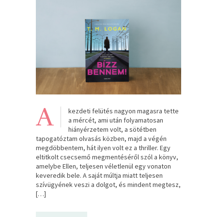
A
kezdeti felütés nagyon magasra tette
a mércét, ami után folyamatosan
hiányérzetem volt, a sötétben
tapogatóztam olvasás közben, majd a végén
megdöbbentem, hát ilyen volt ez a thriller. Egy
eltitkolt csecsemő megmentéséről szól a könyv,
amelybe Ellen, teljesen véletlenül egy vonaton
keveredik bele. A saját múltja miatt teljesen
szívügyének veszi a dolgot, és mindent megtesz,
[…]