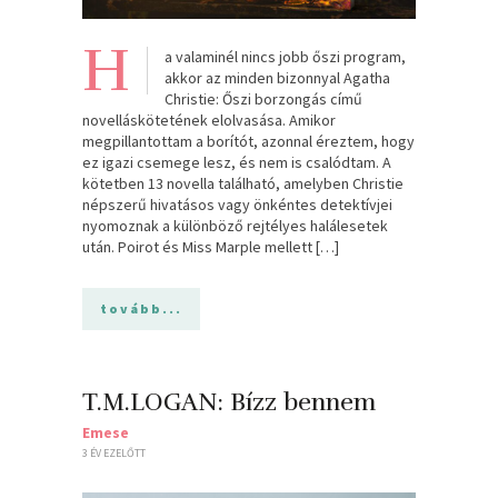
H
a valaminél nincs jobb őszi program,
akkor az minden bizonnyal Agatha
Christie: Őszi borzongás című
novelláskötetének elolvasása. Amikor
megpillantottam a borítót, azonnal éreztem, hogy
ez igazi csemege lesz, és nem is csalódtam. A
kötetben 13 novella található, amelyben Christie
népszerű hivatásos vagy önkéntes detektívjei
nyomoznak a különböző rejtélyes halálesetek
után. Poirot és Miss Marple mellett […]
tovább...
T.M.LOGAN: Bízz bennem
Emese
3 ÉV EZELŐTT