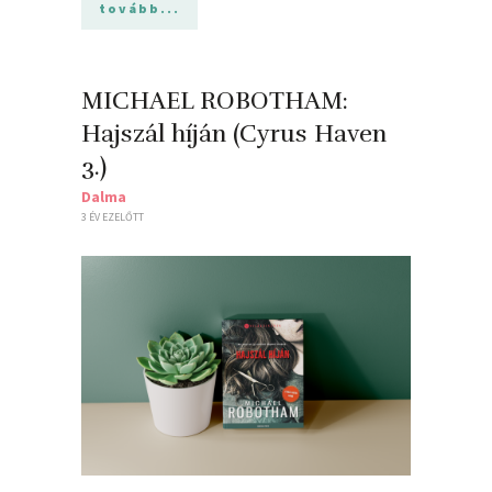
tovább...
MICHAEL ROBOTHAM:
Hajszál ​híján (Cyrus Haven
3.)
Dalma
3 ÉV EZELŐTT