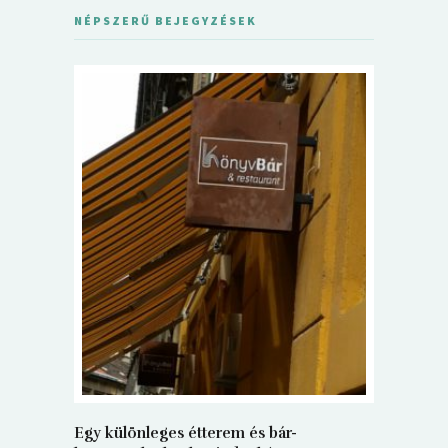
NÉPSZERŰ BEJEGYZÉSEK
5+1 Kará
Dalma
9
Egy különleges étterem és bár-