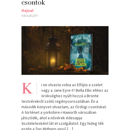
csontok
Hajnal
4 ÉV EZELŐTT
K
i ne olvasta volna az Elfújta a szelet
vagy a Jane Eyre-t? Bella Ellis ehhez az
örökséghez nyúlt hozzá a Brontë
testvérekről szóló regénysorozatában. Én a
második könyvet olvastam, az Ördögi csontokat.
A történet a yorkshire-i Haworth városában
játszódik, ahol a nővérek édesapja
tiszteletesként lát el szolgálatot. Egy hideg téli
estén a Top Withens nevű […]