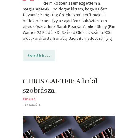
de miközben szemezgettem a
megjelenések , boldogan láttam, hogy az ősz
folyamán rengeteg érdekes mű kerül majd a
boltok polcaira. Így az ajánlómat kibővítettem
egész őszre. Íme: Sarah Pearse: A ​pihenőhely (Elin
Warner 2.) Kiadó: XXI. Század Oldalak száma: 336
oldal Fordította: Borbély Judit Bernadett Elin […]
tovább...
CHRIS CARTER: A halál
szobrásza
Emese
4 ÉV EZELŐTT