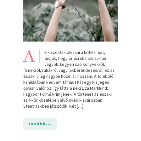
A
kik szokták olvasni a kritikáimat,
tudják, hogy óriási skandináv-fun
vagyok. Legyen szó könyvekről,
filmekről, ruhákról vagy lakberendezésről, ez az
északi világ nagyon közel áll hozzám. A tomboló
kánikulában kedvem támadt hát egy kis jeges
olvasnivalóhoz, így láttam neki Liza Marklund:
Fagypont című krimijének. A történet az északi
sarkkör közelében lévő svéd kisvárosban,
Stenträskben játszódik. Két […]
tovább...