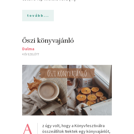
tovább...
Őszi könyvajánló
Dalma
4 ÉV EZELŐTT
A
z úgy volt, hogy a Könyvfesztiválra
összeállítok Nektek egy könyvajánlót,