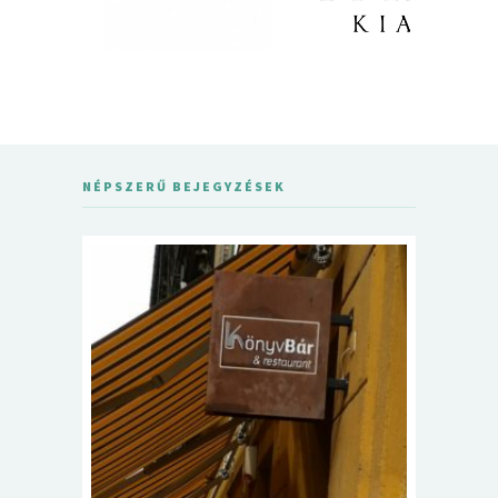
NÉPSZERŰ BEJEGYZÉSEK
5+1 Kará