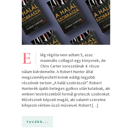
E
lég régóta nem adtam 5, azaz
maximális csillagot egy könyvnek, de
Chris Carter sorozatának 4. része
nálam kiérdemelte. A Robert Hunter által
megszemélyesített krimik eddigi legjobb
részének tartom „A halál szobrászát”. Robert
Hunterék újabb beteges gyilkos után kutatnak, aki
emberi testrészekből formál groteszk szobrokat.
Művésznek képzeli magát, aki valamit szeretne
kifejezni vérben úszó műveivel. Robert […]
tovább...