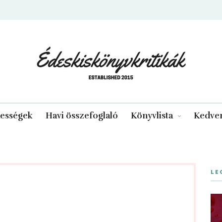
edeskiskonyvkritikak.hu
kességek
Havi összefoglaló
Könyvlista
Kedven
LE