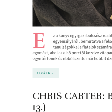
E
z a könyv egy igazi bölcsész reali
egyensúlyáról, bemutatva a fels
tanulságokkal a fiatalok számára
egymást, ahol az első perctől kezdve vitapa
egyetértenek és ebből szinte már hobbit űz
tovább...
CHRIS CARTER: B
13.)