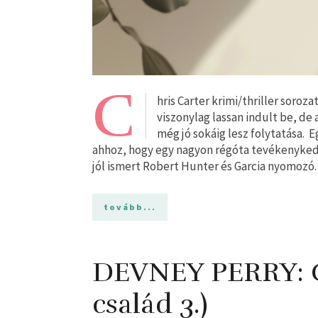
C
hris Carter krimi/thriller soro
viszonylag lassan indult be, de
még jó sokáig lesz folytatása. 
ahhoz, hogy egy nagyon régóta tevékenyked
jól ismert Robert Hunter és Garcia nyomozó.
tovább...
DEVNEY PERRY: Ga
család 3.)