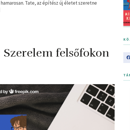
e hamarosan. Tate, az építész új életet szeretne
]
KÖ
Szerelem felsőfokon
TÁ