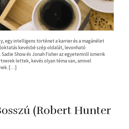
ty, egy intelligens történet a karrier és a magánélet
őoktatás kevésbé szép oldalát, levonható
. Sadie Show és Jonah Fisher az egyetemről ismerik
rtnerek lettek, kevés olyan téma van, amivel
nek. […]
osszú (Robert Hunter