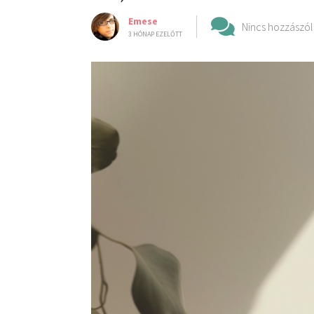
Emese
Nincs hozzászól
3 HÓNAP EZELŐTT