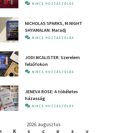
NINCS HOZZÁSZÓLÁS
NICHOLAS SPARKS, M.NIGHT
SHYAMALAN: Maradj
NINCS HOZZÁSZÓLÁS
JODI MCALISTER: Szerelem
felsőfokon
NINCS HOZZÁSZÓLÁS
JENEVA ROSE: A ​tökéletes
házasság
NINCS HOZZÁSZÓLÁS
2026. augusztus
h
K
s
c
p
s
v