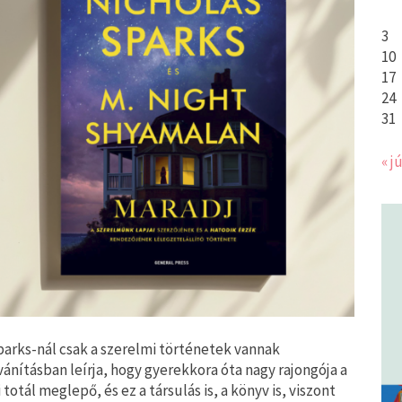
3
10
17
24
31
« jú
arks-nál csak a szerelmi történetek vannak
vánításban leírja, hogy gyerekkora óta nagy rajongója a
otál meglepő, és ez a társulás is, a könyv is, viszont