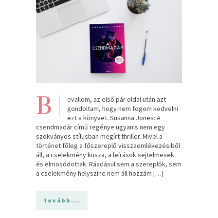
B
evallom, az első pár oldal után azt
gondoltam, hogy nem fogom kedvelni
ezt a könyvet. Susanna Jones: A
csendmadár című regénye ugyanis nem egy
szokványos stílusban megírt thriller. Mivel a
történet főleg a főszereplő visszaemlékezésiből
áll, a cselekmény kusza, a leírások sejtelmesek
és elmosódottak. Ráadásul sem a szereplők, sem
a cselekmény helyszíne nem áll hozzám […]
tovább...