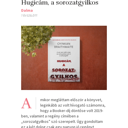
Hugicám, ​a sorozatgyilkos
Dalma
7 ÉV EZELŐTT
A
mikor megláttam először a könyvet,
leginkább az volt hívogató számomra,
hogy a Booker-díj döntőse volt 2019-
ben, valamint a regény címében a
„sorozatgyilkos” szó szerepelt. Úgy gondoltam
ez a két dolog csak egy nagyon jó regényt