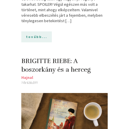
takarhat. SPOILER! Végül egészen más volt a
történet, mint ahogy elképzeltem. Valamivel
véresebb elbeszélés járt a fejemben, melyben
ténylegesen betekintést […]
tovább...
BRIGITTE RIEBE: A
boszorkány és a herceg
Hajnal
7 ÉV EZELŐTT