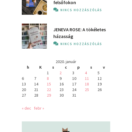
felsőfokon
NINCS HOZZÁSZÓLÁS
JENEVA ROSE: A ​tökéletes
házasság
NINCS HOZZÁSZÓLÁS
2020. január
h
K
s
c
p
s
v
1
2
3
4
5
6
7
8
9
10
11
12
13
14
15
16
17
18
19
20
21
22
23
24
25
26
27
28
29
30
31
« dec
febr »