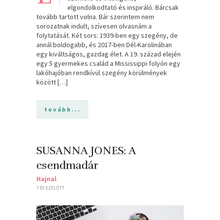
elgondolkodtató és inspiráló. Bárcsak
tovább tartott volna. Bár szerintem nem
sorozatnak indult, szívesen olvasnám a
folytatását. Két sors: 1939-ben egy szegény, de
annál boldogabb, és 2017-ben Dél-Karolinában
egy kiváltságos, gazdag élet. A 19. század elején
egy 5 gyermekes család a Mississippi folyón egy
lakóhajóban rendkívül szegény körülmények
között […]
tovább...
SUSANNA JONES: A
csendmadár
Hajnal
7 ÉV EZELŐTT