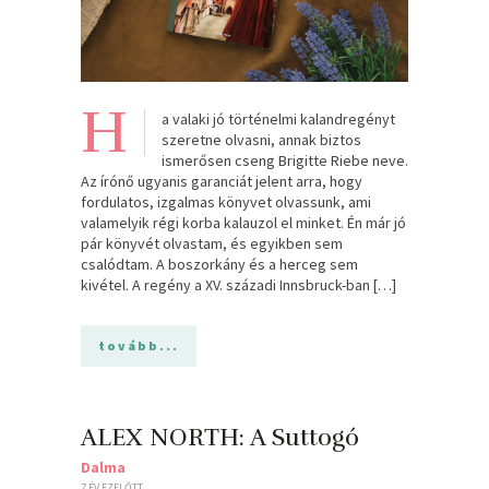
H
a valaki jó történelmi kalandregényt
szeretne olvasni, annak biztos
ismerősen cseng Brigitte Riebe neve.
Az írónő ugyanis garanciát jelent arra, hogy
fordulatos, izgalmas könyvet olvassunk, ami
valamelyik régi korba kalauzol el minket. Én már jó
pár könyvét olvastam, és egyikben sem
csalódtam. A boszorkány és a herceg sem
kivétel. A regény a XV. századi Innsbruck-ban […]
tovább...
ALEX NORTH: A ​Suttogó
Dalma
7 ÉV EZELŐTT