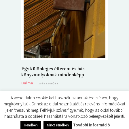
5+1 Kará
Dalma
9
Egy különleges étterem és bár-
könyvmolyoknak mindenképp
Dalma
10 ÉV EZELŐTT
A weboldalon cookie-kat használunk annak érdekében, hogy
megkönnyítsük Önnek az oldal használatát és releváns információkat
jeleníthessünk meg. Felhívjuk szíves figyelmét, hogy az oldal további
használata a cookie-k használatára vonatkozó beleegyezését jelenti.
© ÉDES KIS KÖNYVKRITIKÁK 2024
További információ
Rendben
Nincs rendben