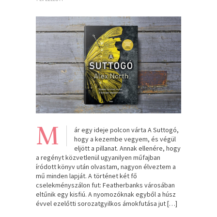
M
ár egy ideje polcon várta A Suttogó,
hogy a kezembe vegyem, és végül
eljött a pillanat. Annak ellenére, hogy
a regényt közvetlenül ugyanilyen műfajban
íródott könyv után olvastam, nagyon élveztem a
mű minden lapját. A történet két fő
cselekményszálon fut: Featherbanks városában
eltűnik egy kisfiú. A nyomozóknak egyből a húsz
évvel ezelőtti sorozatgyilkos ámokfutása jut […]