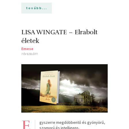
tovább...
LISA WINGATE – Elrabolt
életek
Emese
7 ÉV EZELŐTT
E
gyszerre megdöbbentő és gyönyörű,
szomorú és intelligens,