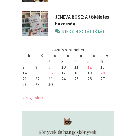
JENEVA ROSE: A ​tökéletes
házasság
NINCS HOZZÁSZÓLÁS
2020. szeptember
h
K
s
c
p
s
v
1
2
3
4
5
6
7
8
9
10
11
12
13
14
15
16
17
18
19
20
21
22
23
24
25
26
27
28
29
30
« aug
okt »