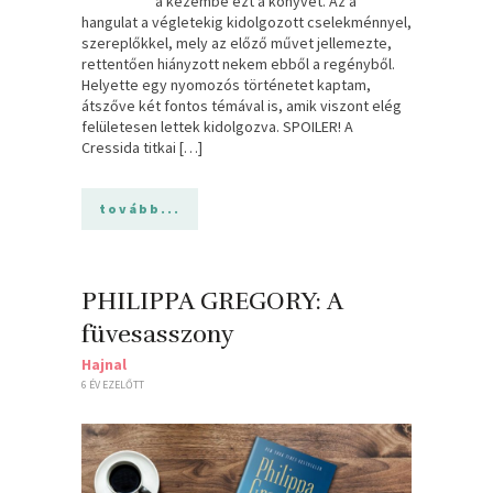
a kezembe ezt a könyvet. Az a
hangulat a végletekig kidolgozott cselekménnyel,
szereplőkkel, mely az előző művet jellemezte,
rettentően hiányzott nekem ebből a regényből.
Helyette egy nyomozós történetet kaptam,
átszőve két fontos témával is, amik viszont elég
felületesen lettek kidolgozva. SPOILER! A
Cressida titkai […]
tovább...
PHILIPPA GREGORY: A
füvesasszony
Hajnal
6 ÉV EZELŐTT