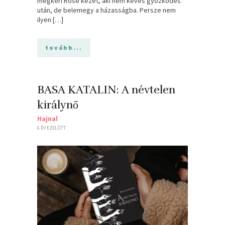
megkéri Rose kezét, aki nem kevés győzködés
után, de belemegy a házasságba. Persze nem
ilyen […]
tovább...
BASA KATALIN: A névtelen
királynő
Hajnal
6 ÉV EZELŐTT