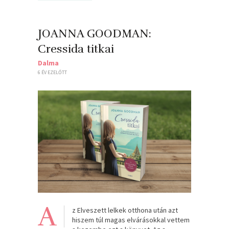
JOANNA GOODMAN:
Cressida ​titkai
Dalma
6 ÉV EZELŐTT
A
z Elveszett lelkek otthona után azt
hiszem túl magas elvárásokkal vettem