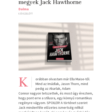
megyek Jack Hawthorne
Dalma
6 ÉV EZELŐTT
K
orábban olvastam már Ella Maise-től.
Mind az Imádlak, Jason Thorn, mind
pedig az Akarlak, Adam
Connor nagyon tetszettek, és most úgy éreztem,
hogy pont erre a stílusra, egy könnyű romantikus
regényre vágyom. SPOILER! A történet szerint
Jack mindenféle előzetes ismertség nélkül