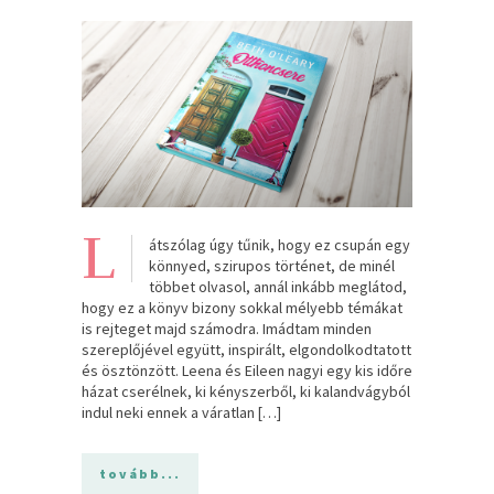
L
átszólag úgy tűnik, hogy ez csupán egy
könnyed, szirupos történet, de minél
többet olvasol, annál inkább meglátod,
hogy ez a könyv bizony sokkal mélyebb témákat
is rejteget majd számodra. Imádtam minden
szereplőjével együtt, inspirált, elgondolkodtatott
és ösztönzött. Leena és Eileen nagyi egy kis időre
házat cserélnek, ki kényszerből, ki kalandvágyból
indul neki ennek a váratlan […]
tovább...