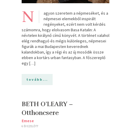
N
agyon szeretem a népmeséket, és a
népmesei elemekből inspirált
regényeket, ezért nem volt kérdés
számomra, hogy elolvasom Basa Katalin: A
névtelen királynő című könyvét. A történet valahol
elég rendhagyó és mégis különleges, népmesei
figurák a mai Budapesten keverednek
kalandokban, így a régi és az új mosódik össze
ebben a kortárs urban fantasyban. A főszereplő
egy […]
tovább...
BETH O’LEARY –
Otthoncsere
Emese
6 ÉV EZELŐTT