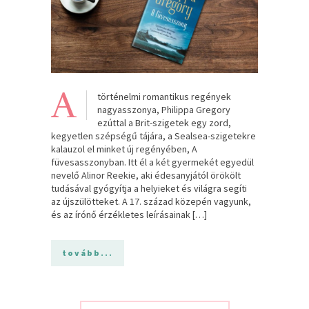
A
történelmi romantikus regények
nagyasszonya, Philippa Gregory
ezúttal a Brit-szigetek egy zord,
kegyetlen szépségű tájára, a Sealsea-szigetekre
kalauzol el minket új regényében, A
füvesasszonyban. Itt él a két gyermekét egyedül
nevelő Alinor Reekie, aki édesanyjától örökölt
tudásával gyógyítja a helyieket és világra segíti
az újszülötteket. A 17. század közepén vagyunk,
és az írónő érzékletes leírásainak […]
tovább...