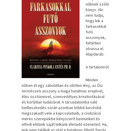
nőknek szóló
könyv. Aki
nem tudja,
hogy kik a
farkasokkal
futó
asszonyok,
feltétlen
olvassa el.
Alapdarab.
A tartalomról:
Minden
nőben él egy zabolátlan és időtlen lény, az Ősi
természeti asszony a maga hatalmas erejével,
éles ösztöneivel, szenvedélyes kreativitásával
és korlátlan tudásával. A társadalomba való
beilleszkedés során azonban többé-kevésbé
megszakadt vele a kapcsolatunk, a civilizáció
merev szerepekbe kényszerít bennünket és
elfedi előlünk saját lelkünk életadó üzeneteit. Ha,
már nem találjuk az utat e hatalmas éltető forrás