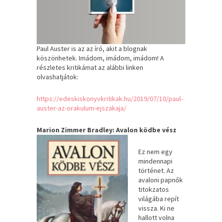
Paul Auster is az az író, akit a blognak
köszönhetek. Imádom, imádom, imádom! A
részletes kritikámat az alábbi linken
olvashatjátok:
https://edeskiskonyvkritikak.hu/2019/07/10/paul-
auster-az-orakulum-ejszakaja/
Marion Zimmer Bradley: Avalon ködbe vész
Ez nem egy
mindennapi
történet. Az
avaloni papnők
titokzatos
világába repít
vissza. Ki ne
hallott volna