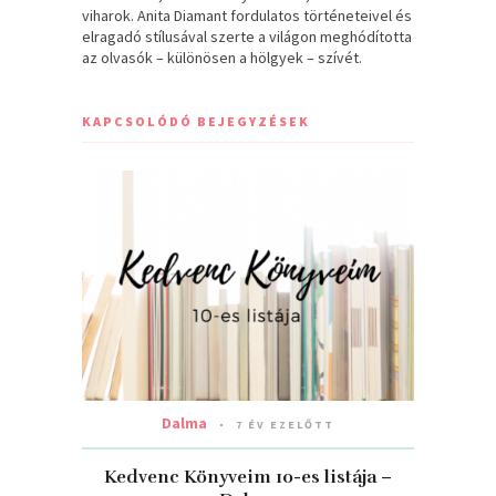
viharok. Anita Diamant fordulatos történeteivel és
elragadó stílusával szerte a világon meghódította
az olvasók – különösen a hölgyek – szívét.
KAPCSOLÓDÓ BEJEGYZÉSEK
Dalma
7 ÉV EZELŐTT
Kedvenc Könyveim 10-es listája –