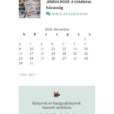
JENEVA ROSE: A ​tökéletes
házasság
NINCS HOZZÁSZÓLÁS
2019. december
h
K
s
c
p
s
v
1
2
3
4
5
6
7
8
9
10
11
12
13
14
15
16
17
18
19
20
21
22
23
24
25
26
27
28
29
30
31
« nov
jan »