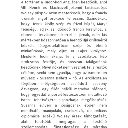
A ​történet a Tudor-kori Angliában kezdődik, ahol
VIII. Henrik és Machiavelli-jellemű tanácsadója,
Wolsey püspök azon mesterkedik, hogy a francia
trónnak angol örököse lehessen. Szándékuk,
hogy Henrik király szép és frivol húgát, Maryt
feleségül adják az idősödő francia királyhoz, s
ebben a tervükben sikerrel is járnak, nem kis
mértékben köszönhetően a leendő ifjú királynéról
készült lélegzetelállítóan szép és élethű
miniatúrának, mely eljut XII. Lajos királyhoz.
Mindenki tudni akarja, ki a csodálatos kép
titokzatos festője, és hosszan találgatások
kezdődnek. Mivel nőket nem vesznek fel a festők
céhébe, senki sem gyanítja, hogy az ismeretlen
művész – Susanna Dallett – nő. Az erkölcstelen
férjében mélységesen csalódott asszony
özvegyen, egy fillér nélkül maradva ráébred,
hogy egyedül a portréfestészetben mutatkozó
isteni tehetségére alapozhatja megélhetését.
Susanna elnyeri a jóságosnak éppen nem
mondható, manipuláló, cselszövő, de briliáns
diplomáciai érzékű Wolsey érsek támogatását,
akit felettébb megragad a festőnő
szellemessége, függetlensége és páratlan