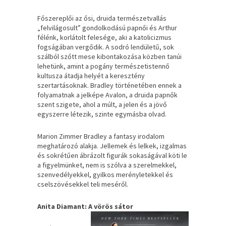
Főszereplői az ősi, druida természetvallás
„felvilágosult” gondolkodású papnői és Arthur
félénk, korlátolt felesége, aki a katolicizmus
fogságában vergődik. A sodró lendületű, sok
szálból szőtt mese kibontakozása közben tanúi
lehetünk, amint a pogány természetistennő
kultusza átadja helyét a keresztény
szertartásoknak. Bradley történetében ennek a
folyamatnak a jelképe Avalon, a druida papnők
szent szigete, ahol a múlt, a jelen és a jövő
egyszerre létezik, szinte egymásba olvad.
Marion Zimmer Bradley a fantasy irodalom
meghatározó alakja. Jellemek és lelkek, izgalmas
és sokrétűen ábrázolt figurák sokaságával köti le
a figyelmünket, nem is szólva a szerelmekkel,
szenvedélyekkel, gyilkos merényletekkel és
cselszövésekkel teli meséről.
Anita Diamant: A vörös sátor