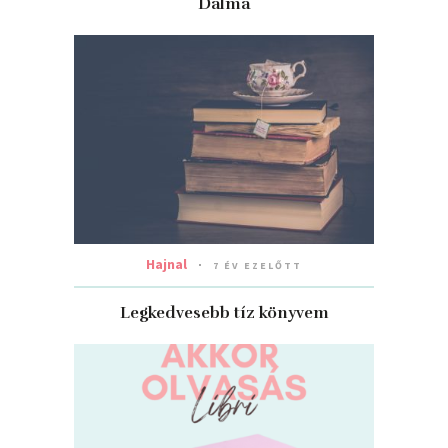
Dalma
Hajnal
7 ÉV EZELŐTT
Legkedvesebb tíz könyvem