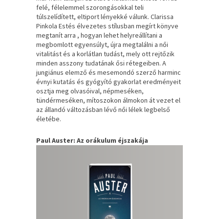
felé, félelemmel szorongásokkal teli
túlszelídített, eltiport lényekké válunk. Clarissa
Pinkola Estés élvezetes stílusban megírt könyve
megtanít arra , hogyan lehet helyreállítani a
megbomlott egyensúlyt, újra megtalálni a női
vitalitást és a korlátlan tudást, mely ott rejtőzik
minden asszony tudatának ősi rétegeiben. A
jungiánus elemző és mesemondó szerző harminc
évnyi kutatás és gyógyító gyakorlat eredményeit
osztja meg olvasóival, népmeséken,
tündérmeséken, mítoszokon álmokon át vezet el
az állandó változásban lévő női lélek legbelső
életébe.
Paul Auster: Az orákulum éjszakája