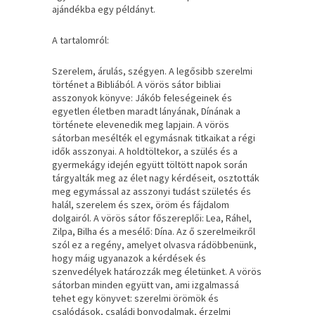
ajándékba egy példányt.
A tartalomról:
Szerelem, árulás, szégyen. A legősibb szerelmi
történet a Bibliából. A vörös sátor bibliai
asszonyok könyve: Jákób feleségeinek és
egyetlen életben maradt lányának, Dínának a
története elevenedik meg lapjain. A vörös
sátorban mesélték el egymásnak titkaikat a régi
idők asszonyai. A holdtöltekor, a szülés és a
gyermekágy idején együtt töltött napok során
tárgyalták meg az élet nagy kérdéseit, osztották
meg egymással az asszonyi tudást születés és
halál, szerelem és szex, öröm és fájdalom
dolgairól. A vörös sátor főszereplői: Lea, Ráhel,
Zilpa, Bilha és a mesélő: Dína. Az ő szerelmeikről
szól ez a regény, amelyet olvasva rádöbbenünk,
hogy máig ugyanazok a kérdések és
szenvedélyek határozzák meg életünket. A vörös
sátorban minden együtt van, ami izgalmassá
tehet egy könyvet: szerelmi örömök és
csalódások, családi bonyodalmak, érzelmi