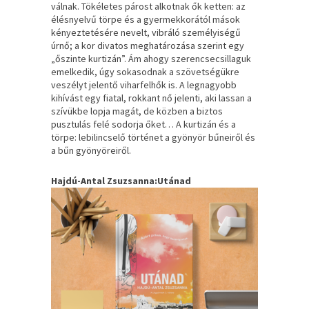
válnak. Tökéletes párost alkotnak ők ketten: az
élésnyelvű törpe és a gyermekkorától mások
kényeztetésére nevelt, vibráló személyiségű
úrnő; a kor divatos meghatározása szerint egy
„őszinte kurtizán”. Ám ahogy szerencsecsillaguk
emelkedik, úgy sokasodnak a szövetségükre
veszélyt jelentő viharfelhők is. A legnagyobb
kihívást egy fiatal, rokkant nő jelenti, aki lassan a
szívükbe lopja magát, de közben a biztos
pusztulás felé sodorja őket… A kurtizán és a
törpe: lebilincselő történet a gyönyör bűneiről és
a bűn gyönyöreiről.
Hajdú-Antal Zsuzsanna:Utánad