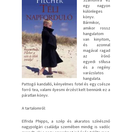
Számomra ez
egy nagyon
különleges
könyv.
Bármikor,
amikor rossz
hangulatom
van kinyitom,
és azonnal
magával ragad
az írónő
egyedi stílusa
és a regény
varázslatos
hangulata.
Pattogó kandalló, kényelmes fotel és egy csésze
forró tea, valami ilyesmi érzést kelt bennünk ez a
páratlan könyv.
A tartalomról:
Elfrida Phipps, a szép és akaratos színésznő
nagypolgári családja szemében mindig is vadóc