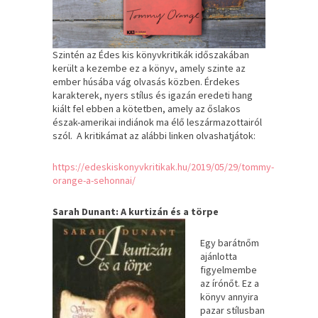
Szintén az Édes kis könyvkritikák időszakában
került a kezembe ez a könyv, amely szinte az
ember húsába vág olvasás közben. Érdekes
karakterek, nyers stílus és igazán eredeti hang
kiált fel ebben a kötetben, amely az őslakos
észak-amerikai indiánok ma élő leszármazottairól
szól. A kritikámat az alábbi linken olvashatjátok:
https://edeskiskonyvkritikak.hu/2019/05/29/tommy-
orange-a-sehonnai/
Sarah Dunant: A kurtizán és a törpe
Egy barátnőm
ajánlotta
figyelmembe
az írónőt. Ez a
könyv annyira
pazar stílusban