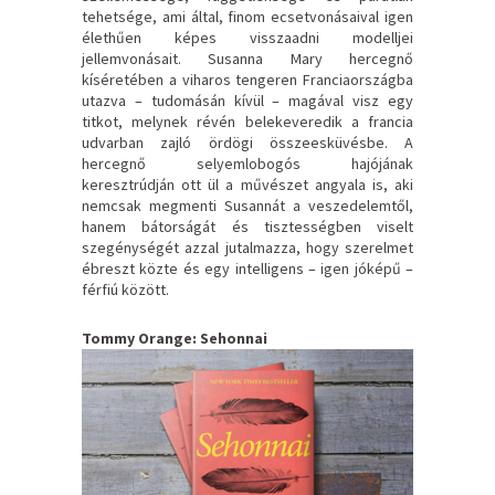
tehetsége, ami által, finom ecsetvonásaival igen
élethűen képes visszaadni modelljei
jellemvonásait. Susanna Mary hercegnő
kíséretében a viharos tengeren Franciaországba
utazva – tudomásán kívül – magával visz egy
titkot, melynek révén belekeveredik a francia
udvarban zajló ördögi összeesküvésbe. A
hercegnő selyemlobogós hajójának
keresztrúdján ott ül a művészet angyala is, aki
nemcsak megmenti Susannát a veszedelemtől,
hanem bátorságát és tisztességben viselt
szegénységét azzal jutalmazza, hogy szerelmet
ébreszt közte és egy intelligens – igen jóképű –
férfiú között.
Tommy Orange: Sehonnai