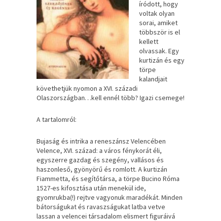
íródott, hogy
voltak olyan
sorai, amiket
többször is el
kellett
olvassak. Egy
kurtizán és egy
törpe
kalandjait
követhetjük nyomon a XVI. századi
Olaszországban…kell ennél több? Igazi csemege!
A tartalomról:
Bujaság és intrika a reneszánsz Velencében
Velence, XVI. század: a város fénykorát éli,
egyszerre gazdag és szegény, vallásos és
haszonleső, gyönyörű és romlott. A kurtizán
Fiammetta, és segítőtársa, a törpe Bucino Róma
1527-es kifosztása után menekül ide,
gyomrukba(!) rejtve vagyonuk maradékát. Minden
bátorságukat és ravaszságukat latba vetve
lassan a velencei társadalom elismert figuráivá