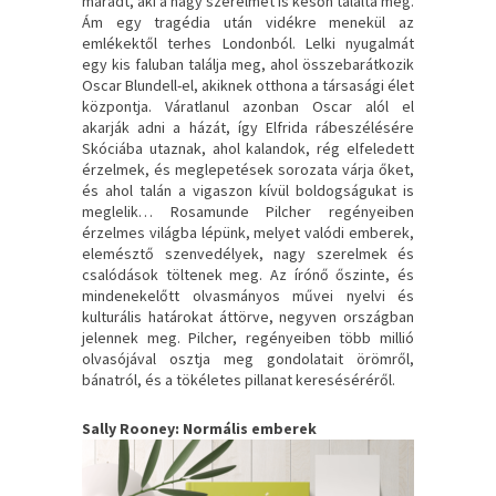
maradt, aki a nagy szerelmet is későn találta meg.
Ám egy tragédia után vidékre menekül az
emlékektől terhes Londonból. Lelki nyugalmát
egy kis faluban találja meg, ahol összebarátkozik
Oscar Blundell-el, akiknek otthona a társasági élet
központja. Váratlanul azonban Oscar alól el
akarják adni a házát, így Elfrida rábeszélésére
Skóciába utaznak, ahol kalandok, rég elfeledett
érzelmek, és meglepetések sorozata várja őket,
és ahol talán a vigaszon kívül boldogságukat is
meglelik… Rosamunde Pilcher regényeiben
érzelmes világba lépünk, melyet valódi emberek,
elemésztő szenvedélyek, nagy szerelmek és
csalódások töltenek meg. Az írónő őszinte, és
mindenekelőtt olvasmányos művei nyelvi és
kulturális határokat áttörve, negyven országban
jelennek meg. Pilcher, regényeiben több millió
olvasójával osztja meg gondolatait örömről,
bánatról, és a tökéletes pillanat kereséséréről.
Sally Rooney: Normális emberek