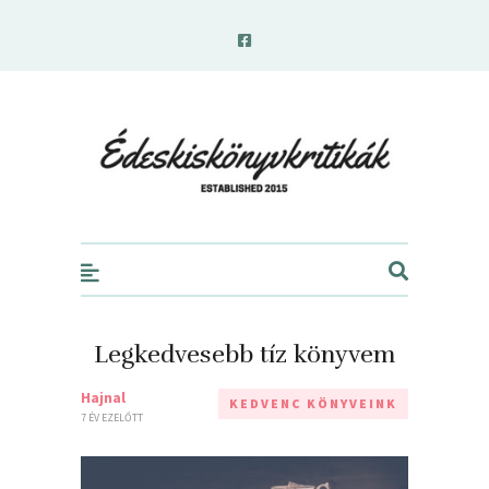
edeskiskonyvkritikak.hu
Legkedvesebb tíz könyvem
Hajnal
KEDVENC KÖNYVEINK
7 ÉV EZELŐTT