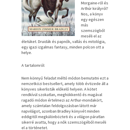
Morgaine-ről és
Arthúr királyról?
Nos, a könyv
egy egészen
más
szemszögből
meséli el az
életüket. Druidák és papnők, vallás és mitológia,
egy igazi izgalmas fantasy, minden polcon ott a
helye.
A tartalomról:
Nem ​könnyű feladat méltó módon bemutatni ezt a
nemzetközi bestsellert, amely több évtizede áll a
könyves sikerlisták előkelő helyein. A kötet
rendkívül szokatlan, meghökkentő és magával
ragadó módon értelmezi az Arthur-mondakört,
amely számtalan feldolgozásban látott már
napvilágot, azonban Bradley könyvét minden
eddigitől megkülönbözteti és a világon páratlan
sikerré avatta, hogy a nők szemszögéből meséli
el a történetet.