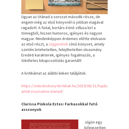
Ugyan az Utánad a sorozat második része, de
engem még az első könyvnél is jobban magával
ragadott. A fiatal, kortárs írónő stílusa kirí a
tömegből, hiszen humoros, igényes és nagyon
magyar. Mindenképpen érdemes előtte elolvasni
az első részt, a
Léggömbök
című könyvet, amely
szintén letehetetlen, felejthetetlen olvasmány.
Eredeti karakterek, igényes fogalmazás, a
tökéletes kikapcsolódás garantált!
A kritikámat az alábbi linken találjátok:
https://edeskiskonyvkritikak.hu/2019/08/31/hajdu-
antal-zsuzsanna-utanad/
Clarissa Pinkola Estes: Farkasokkal futó
asszonyok
Jöjjön egy
kifejezetten