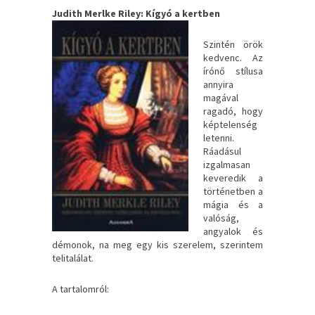
Judith Merlke Riley: Kígyó a kertben
Szintén örök
kedvenc. Az
írónő stílusa
annyira
magával
ragadó, hogy
képtelenség
letenni.
Ráadásul
izgalmasan
keveredik a
történetben a
mágia és a
valóság,
angyalok és
démonok, na meg egy kis szerelem, szerintem
telitalálat.
A tartalomról: