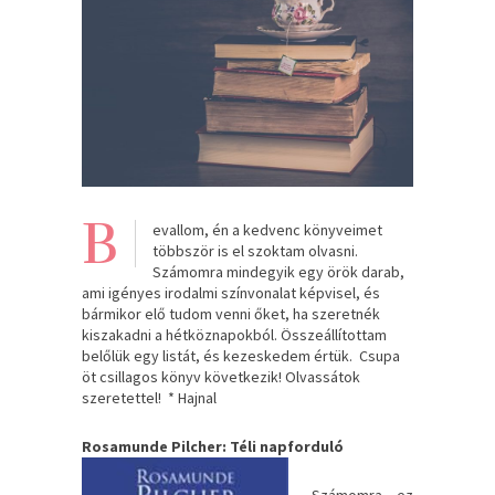
B
evallom, én a kedvenc könyveimet
többször is el szoktam olvasni.
Számomra mindegyik egy örök darab,
ami igényes irodalmi színvonalat képvisel, és
bármikor elő tudom venni őket, ha szeretnék
kiszakadni a hétköznapokból. Összeállítottam
belőlük egy listát, és kezeskedem értük. Csupa
öt csillagos könyv következik! Olvassátok
szeretettel! * Hajnal
Rosamunde Pilcher: Téli napforduló