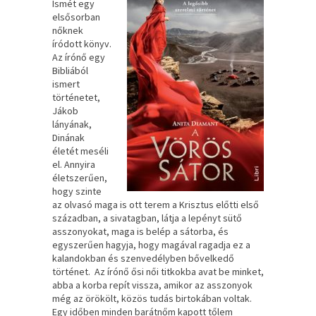
Ismét egy
elsősorban
nőknek
íródott könyv.
Az írónő egy
Bibliából
ismert
történetet,
Jákob
lányának,
Dinának
életét meséli
el. Annyira
életszerűen,
hogy szinte
az olvasó maga is ott terem a Krisztus előtti első
században, a sivatagban, látja a lepényt sütő
asszonyokat, maga is belép a sátorba, és
egyszerűen hagyja, hogy magával ragadja ez a
kalandokban és szenvedélyben bővelkedő
történet. Az írónő ősi női titkokba avat be minket,
abba a korba repít vissza, amikor az asszonyok
még az örökölt, közös tudás birtokában voltak.
Egy időben minden barátnőm kapott tőlem