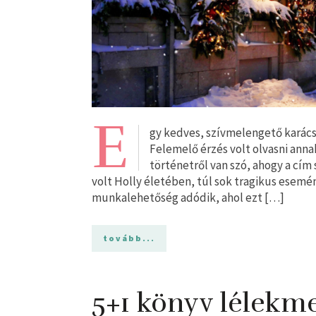
E
gy kedves, szívmelengető karácso
Felemelő érzés volt olvasni ann
történetről van szó, ahogy a cím 
volt Holly életében, túl sok tragikus esemé
munkalehetőség adódik, ahol ezt […]
tovább...
5+1 könyv lélekme