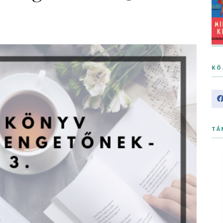
KÖ
TÁ