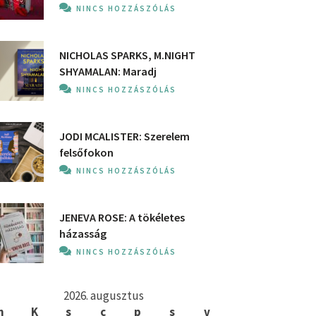
NINCS HOZZÁSZÓLÁS
NICHOLAS SPARKS, M.NIGHT
SHYAMALAN: Maradj
NINCS HOZZÁSZÓLÁS
JODI MCALISTER: Szerelem
felsőfokon
NINCS HOZZÁSZÓLÁS
JENEVA ROSE: A ​tökéletes
házasság
NINCS HOZZÁSZÓLÁS
2026. augusztus
h
K
s
c
p
s
v