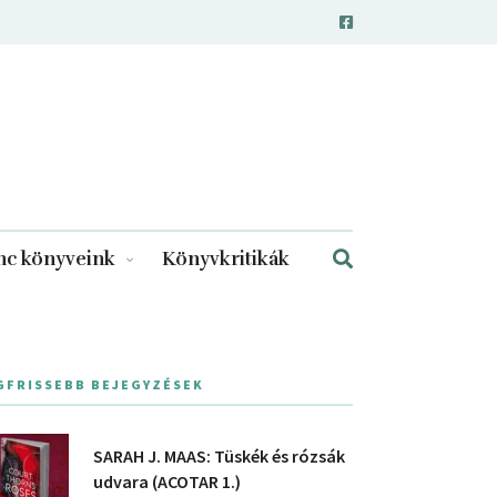
c könyveink
Könyvkritikák
GFRISSEBB BEJEGYZÉSEK
SARAH J. MAAS: Tüskék és rózsák
udvara (ACOTAR 1.)