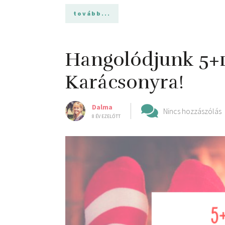
tovább...
Hangolódjunk 5+1
Karácsonyra!
Dalma
Nincs hozzászólás
8 ÉV EZELŐTT