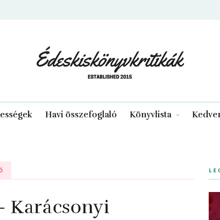
edeskiskonyvkritikak.hu
kességek
Havi összefoglaló
Könyvlista
Kedven
Ó
LE
 Karácsonyi