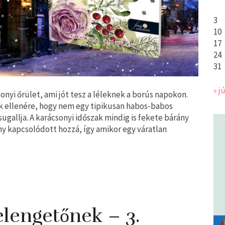
3
10
17
24
31
« jú
nyi őrület, ami jót tesz a léleknek a borús napokon.
ak ellenére, hogy nem egy tipikusan habos-babos
sugallja. A karácsonyi időszak mindig is fekete bárány
ny kapcsolódott hozzá, így amikor egy váratlan
lengetőnek – 3.