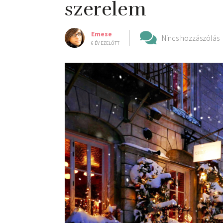
szerelem
Emese
Nincs hozzászólás
6 ÉV EZELŐTT