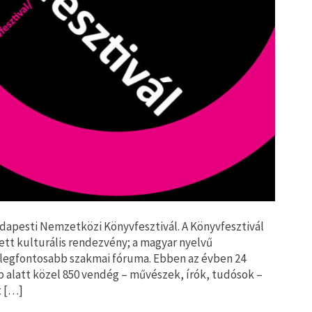
 Budapesti Nemzetközi Könyvfesztivál. A Könyvfesztivál
tt kulturális rendezvény; a magyar nyelvű
 legfontosabb szakmai fóruma. Ebben az évben 24
ap alatt közel 850 vendég – művészek, írók, tudósok –
t […]