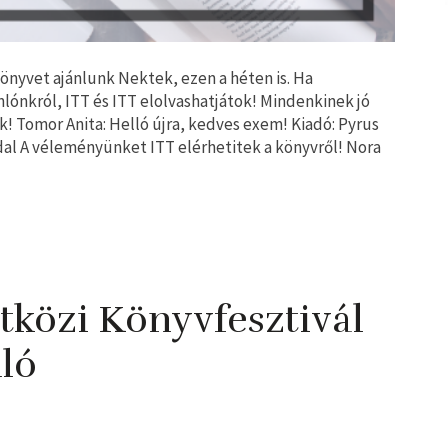
könyvet ajánlunk Nektek, ezen a héten is. Ha
nlónkról, ITT és ITT elolvashatjátok! Mindenkinek jó
! Tomor Anita: Helló ​újra, kedves exem! Kiadó: Pyrus
dal A véleményünket ITT elérhetitek a könyvről! Nora ​
közi Könyvfesztivál
ló