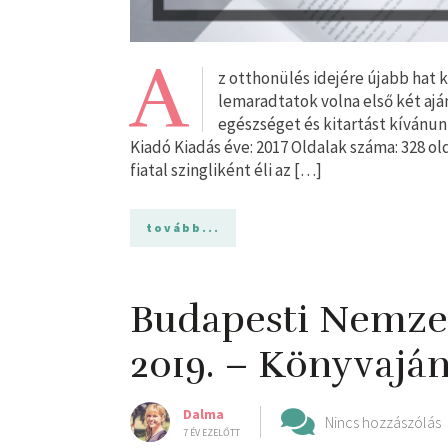
A
z otthonülés idejére újabb hat 
lemaradtatok volna első két ajá
egészséget és kitartást kívánunk
Kiadó Kiadás éve: 2017 Oldalak száma: 328 ol
fiatal szingliként éli az […]
tovább...
Budapesti Nemzet
2019. – Könyvaján
Dalma
Nincs hozzászólás
7 ÉV EZELŐTT