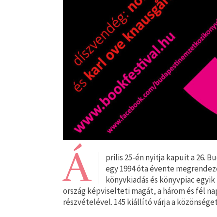
Á
prilis 25-én nyitja kapuit a 26.
egy 1994 óta évente megrendeze
könyvkiadás és könyvpiac egyik
ország képviselteti magát, a három és fél n
részvételével. 145 kiállító várja a közönsége