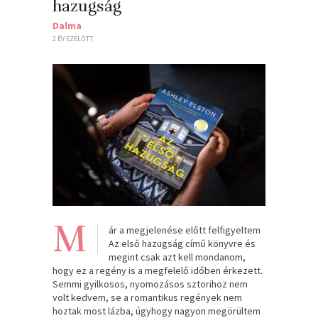
hazugság
Dalma
2 ÉV EZELŐTT
M
ár a megjelenése előtt felfigyeltem
Az első hazugság című könyvre és
megint csak azt kell mondanom,
hogy ez a regény is a megfelelő időben érkezett.
Semmi gyilkosos, nyomozásos sztorihoz nem
volt kedvem, se a romantikus regények nem
hoztak most lázba, úgyhogy nagyon megörültem