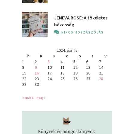
JENEVA ROSE: A ​tökéletes
házasság
NINCS HOZZÁSZÓLÁS
2024. április
h
K
s
c
p
s
v
1
2
3
4
5
6
7
8
9
10
11
12
13
14
15
16
17
18
19
20
21
22
23
24
25
26
27
28
29
30
« márc
máj »