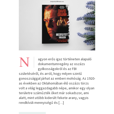
N
agyon erős igaz történeten alapuló
dokumentumregény az oszázs
gyilkosságokról és az FBI
születéséről, és arról, hogy milyen szintű
gonoszsággal járhat az emberi mohóság. Az 1920-
as években az Oklahomában élő oszázs törzs
volt a világ leggazdagabb népe, amikor egy olyan
területre száműzték őket már sokadszor, ami
alatt, mint utóbb kiderült fekete arany, vagyis
rendkívüli mennyiségű és […]