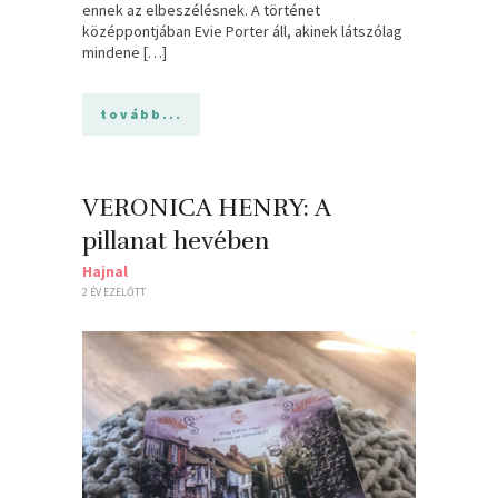
ennek az elbeszélésnek. A történet
középpontjában Evie Porter áll, akinek látszólag
mindene […]
tovább...
VERONICA HENRY: A
pillanat hevében
Hajnal
2 ÉV EZELŐTT