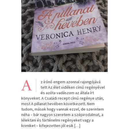
A
z írónő engem azonnal rajongójává
tett Az élet vidéken című regényével
és azóta vadászom az általa írt
könyveket. A Családi recept című regénye után,
most A pillanat hevében következett. Nem
tudom, mások hogy vannak ezzel, de szerintem
néha – bár nagyon szeretem a szépirodalmat, a
lélektani és történelmi regényeket vagy a
krimiket – kifejezetten jól esik […]