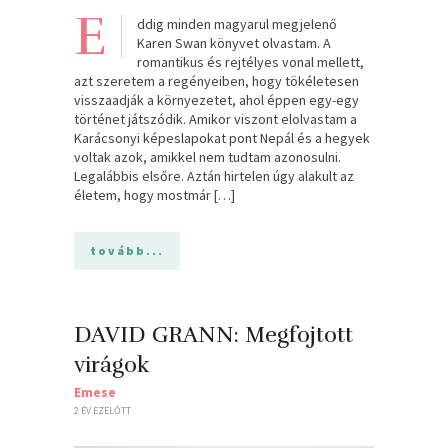
E
ddig minden magyarul megjelenő
Karen Swan könyvet olvastam. A
romantikus és rejtélyes vonal mellett,
azt szeretem a regényeiben, hogy tökéletesen
visszaadják a környezetet, ahol éppen egy-egy
történet játszódik. Amikor viszont elolvastam a
Karácsonyi képeslapokat pont Nepál és a hegyek
voltak azok, amikkel nem tudtam azonosulni.
Legalábbis elsőre. Aztán hirtelen úgy alakult az
életem, hogy mostmár […]
tovább...
DAVID GRANN: Megfojtott
virágok
Emese
2 ÉV EZELŐTT