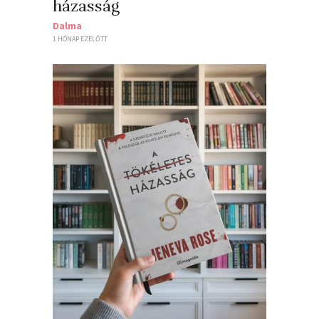
házasság
Dalma
1 HÓNAP EZELŐTT