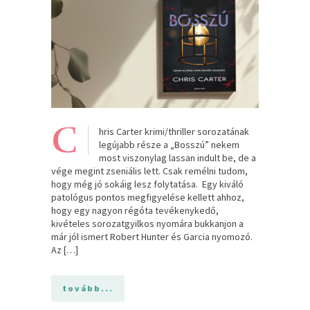
C
hris Carter krimi/thriller sorozatának
legújabb része a „Bosszú” nekem
most viszonylag lassan indult be, de a
vége megint zseniális lett. Csak remélni tudom,
hogy még jó sokáig lesz folytatása. Egy kiváló
patológus pontos megfigyelése kellett ahhoz,
hogy egy nagyon régóta tevékenykedő,
kivételes sorozatgyilkos nyomára bukkanjon a
már jól ismert Robert Hunter és Garcia nyomozó.
Az […]
tovább...