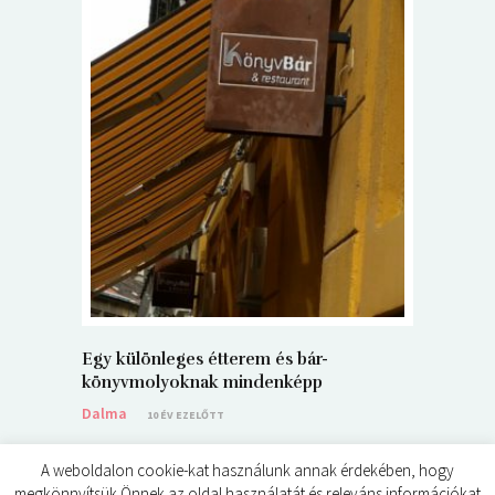
5+1 Kará
Dalma
9
Egy különleges étterem és bár-
könyvmolyoknak mindenképp
Dalma
10 ÉV EZELŐTT
A weboldalon cookie-kat használunk annak érdekében, hogy
megkönnyítsük Önnek az oldal használatát és releváns információkat