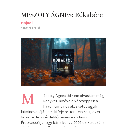
MÉSZÖLY ÁGNES: Rókabérc
Hajnal
4 HÓNAP EZELŐTT
M
észöly Ágnestől nem olvastam még
könyvet, kivéve a Vércseppek a
havon című novelláskötet egyik
kriminovelláját, ami kifejezetten tetszett, ezért
felkeltette az érdeklődésem ez a krimi.
Érdekesség, hogy bár a könyv 2026-os kiadású, a