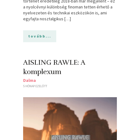
történet eredetileg 2018-ban már megjelent – ez
a nyolcévnyi különbség finoman tetten érhető a
nyelvezeten és technikai eszközökön is, ami
egyfajta nosztalgikus […]
tovább...
AISLING RAWLE: A ​
komplexum
Dalma
5 HÓNAP EZELŐTT