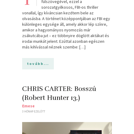
fülszövegével, ezzel a
sorozatgyilkosos, FBI-os thriller
vonallal, így kíváncsian kezdtem bele az
olvasásba. A történet középpontjában az FBI egy
különleges egysége áll, amely akkor lép színre,
amikor a hagyományos nyomozás már
zsákutcába jut – ez többnyire döglött aktákat és
irodai munkát jelent. Ezúttal azonban egészen
más kihívással néznek szembe: […]
tovább...
CHRIS CARTER: Bosszú
(Robert Hunter 13.)
Emese
3 HÓNAP EZELŐTT