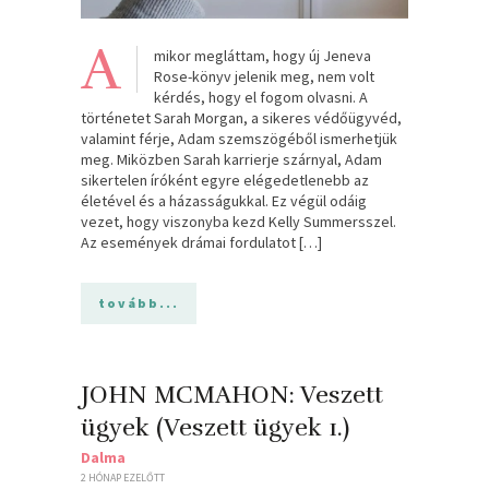
A
mikor megláttam, hogy új Jeneva
Rose-könyv jelenik meg, nem volt
kérdés, hogy el fogom olvasni. A
történetet Sarah Morgan, a sikeres védőügyvéd,
valamint férje, Adam szemszögéből ismerhetjük
meg. Miközben Sarah karrierje szárnyal, Adam
sikertelen íróként egyre elégedetlenebb az
életével és a házasságukkal. Ez végül odáig
vezet, hogy viszonyba kezd Kelly Summersszel.
Az események drámai fordulatot […]
tovább...
JOHN MCMAHON: Veszett ​
ügyek (Veszett ügyek 1.)
Dalma
2 HÓNAP EZELŐTT