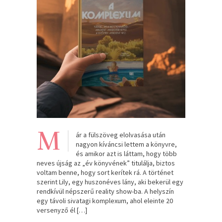
M
ár a fülszöveg elolvasása után
nagyon kíváncsi lettem a könyvre,
és amikor azt is láttam, hogy több
neves újság az „év könyvének” titulálja, biztos
voltam benne, hogy sort kerítek rá. A történet
szerint Lily, egy huszonéves lány, aki bekerül egy
rendkívül népszerű reality show-ba. A helyszín
egy távoli sivatagi komplexum, ahol eleinte 20
versenyző él […]