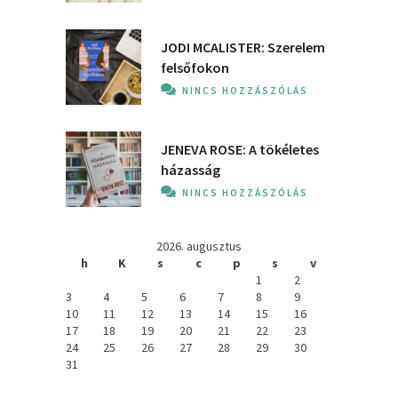
JODI MCALISTER: Szerelem
felsőfokon
NINCS HOZZÁSZÓLÁS
JENEVA ROSE: A ​tökéletes
házasság
NINCS HOZZÁSZÓLÁS
2026. augusztus
h
K
s
c
p
s
v
1
2
3
4
5
6
7
8
9
10
11
12
13
14
15
16
17
18
19
20
21
22
23
24
25
26
27
28
29
30
31