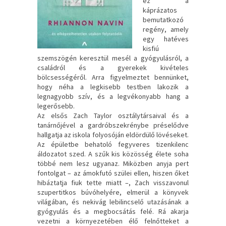
ez a
káprázatos
bemutatkozó
regény, amely
egy hatéves
kisfiú
szemszögén keresztül mesél a gyógyulásról, a
családról és a gyerekek kivételes
bölcsességéről. Arra figyelmeztet bennünket,
hogy néha a legkisebb testben lakozik a
legnagyobb szív, és a legvékonyabb hang a
legerősebb.
Az elsős Zach Taylor osztálytársaival és a
tanárnőjével a gardróbszekrénybe préselődve
hallgatja az iskola folyosóján eldördülő lövéseket.
Az épületbe behatoló fegyveres tizenkilenc
áldozatot szed. A szűk kis közösség élete soha
többé nem lesz ugyanaz. Miközben anyja pert
fontolgat – az ámokfutó szülei ellen, hiszen őket
hibáztatja fiuk tette miatt –, Zach visszavonul
szupertitkos búvóhelyére, elmerül a könyvek
világában, és nekivág lebilincselő utazásának a
gyógyulás és a megbocsátás felé. Rá akarja
vezetni a környezetében élő felnőtteket a