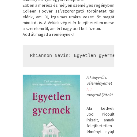
Ebben a merész és mélyen személyes regényben
Colleen Hoover szívszorongató történetet tár
elénk, ami új, izgalmas utakra vezeti őt magát
mint írót is. A Velünk véget ér felejthetetlen mese
a szerelemről, amiért nagy árat kell fizetni.
Add át magad a reménynek!
Rhiannon Navin: Egyetlen ​gyermek
A könyvről a
véleményemet
ITT
megtaláljátok!
Aki kedveli
Jodi Picoult
írásait, annak
felejthetetlen
élményt nyújt