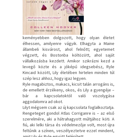
keményebben dolgozott, hogy olyan életet
élhessen, amilyenre vágyik. Elhagyta a Maine
állambeli kisvárost, ahol felnőtt; egyetemet
végzett, és Bostonba költözött, ahol saját
vállalkozásba kezdett. Amikor szikrázni kezd a
levegő közte és a jóképű idegsebész, Ryle
Kincaid között, Lily életében hirtelen minden túl
szép lesz ahhoz, hogy igaz legyen.
Ryle magabiztos, makacs, kicsit talán arrogáns is,
de emellett érzékeny, okos, és Lily a gyengéje –
bár a kapcsolatoktól való viszolygása
aggodalomra ad okot.
Lilyt mégsem csak az új kapcsolata foglalkoztatja.
Rengeteget gondol Atlas Corriganre is – az első
szerelmére, aki a hátrahagyott múltjához köti. A
fiú, aki lelki társa és védelmezője volt, most újra
feltűnik a színen, veszélyeztetve ezzel mindent,
amit Lily és Ryle együtt felépített.