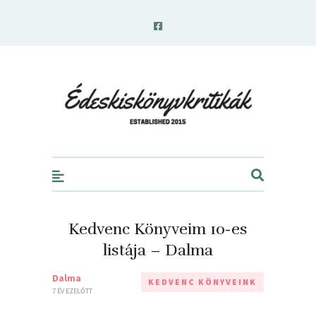
edeskiskonyvkritikak.hu
Kedvenc Könyveim 10-es
listája – Dalma
Dalma
KEDVENC KÖNYVEINK
7 ÉV EZELŐTT