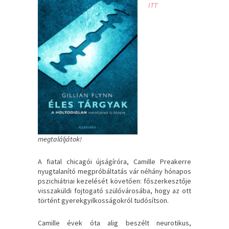
ITT
megtaláljátok!
A fiatal chicagói újságíróra, Camille Preakerre
nyugtalanító megpróbáltatás vár néhány hónapos
pszichiátriai kezelését követően: főszerkesztője
visszaküldi fojtogató szülővárosába, hogy az ott
történt gyerekgyilkosságokról tudósítson.
Camille évek óta alig beszélt neurotikus,