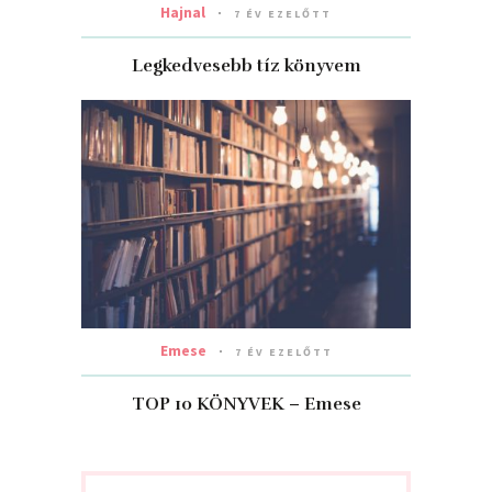
Hajnal
7 ÉV EZELŐTT
Legkedvesebb tíz könyvem
Emese
7 ÉV EZELŐTT
TOP 10 KÖNYVEK – Emese