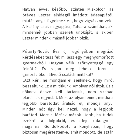
Hatvan évvel később, szintén Miskolcon az
ötéves Eszter elhidegül imádott édesapjától,
miután anyja figyelmezteti, hogy vigyázzon vele.
A kislány csak nagyapjára, Tatusra számíthat, aki
mindennél jobban szereti unokáját, s akiben
Eszter mindenki másnál jobban bízik.
Péterfy-Novák Éva új regényében megrázó
kérdéseket tesz fel: mi lesz egy megnyomorított
gyermekből? Hogyan válik szörnyeteggé egy
felnőtt? És vajon meg lehet-e törni a
generációkon átívelő családi mintákat?
„Azt kéri, ne mondjam el senkinek, hogy miről
beszéltünk. Ez a mi titkunk. Amolyan női titok. És a
nőknek össze kell tartaniuk, nem szabad
elárulniuk egymást. Mert az olyan lenne, mintha a
legjobb barátodat árulnád el, mondja anyu.
Minden nőt úgy kell nézni, hogy a legjobb
barátod. Mert a férfiak mások. Jobb, ha tudok
ezekről a dolgokról, és ideje odafigyelni
magamra. Gondolkodott a konyhában, hogy
biztosan megértettem-e, amit mondott, de aztán