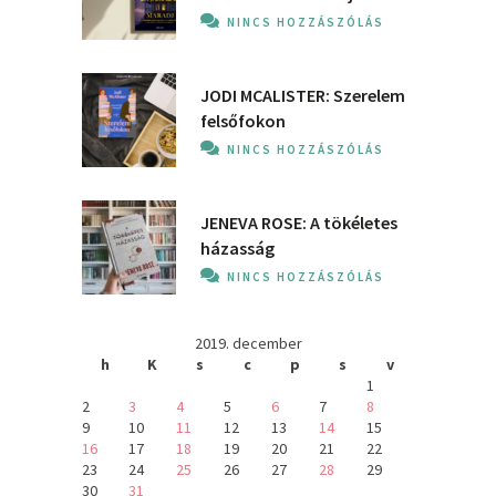
NINCS HOZZÁSZÓLÁS
JODI MCALISTER: Szerelem
felsőfokon
NINCS HOZZÁSZÓLÁS
JENEVA ROSE: A ​tökéletes
házasság
NINCS HOZZÁSZÓLÁS
2019. december
h
K
s
c
p
s
v
1
2
3
4
5
6
7
8
9
10
11
12
13
14
15
16
17
18
19
20
21
22
23
24
25
26
27
28
29
30
31