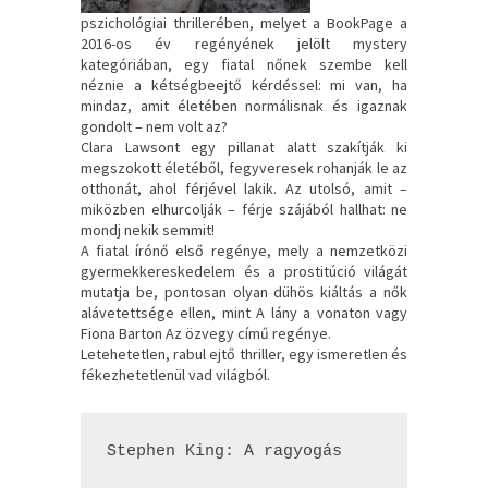
pszichológiai thrillerében, melyet a BookPage a
2016-os év regényének jelölt mystery
kategóriában, egy fiatal nőnek szembe kell
néznie a kétségbeejtő kérdéssel: mi van, ha
mindaz, amit életében normálisnak és igaznak
gondolt – nem volt az?
Clara Lawsont egy pillanat alatt szakítják ki
megszokott életéből, fegyveresek rohanják le az
otthonát, ahol férjével lakik. Az utolsó, amit –
miközben elhurcolják – férje szájából hallhat: ne
mondj nekik semmit!
A fiatal írónő első regénye, mely a nemzetközi
gyermekkereskedelem és a prostitúció világát
mutatja be, pontosan olyan dühös kiáltás a nők
alávetettsége ellen, mint A lány a vonaton vagy
Fiona Barton Az özvegy című regénye.
Letehetetlen, rabul ejtő thriller, egy ismeretlen és
fékezhetetlenül vad világból.
Stephen King: A ​ragyogás