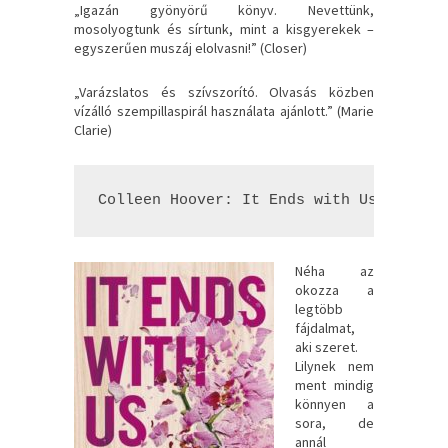
„Igazán gyönyörű könyv. Nevettünk,
mosolyogtunk és sírtunk, mint a kisgyerekek –
egyszerűen muszáj elolvasni!” (Closer)
„Varázslatos és szívszorító. Olvasás közben
vízálló szempillaspirál használata ajánlott.” (Marie
Clarie)
Colleen Hoover: It ​Ends with Us – Velü
Néha ​az
okozza a
legtöbb
fájdalmat,
aki szeret.
Lilynek nem
ment mindig
könnyen a
sora, de
annál