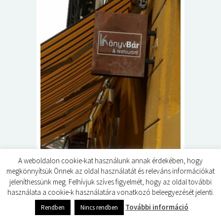
5+1 Kará
Dalma
9
A weboldalon cookie-kat használunk annak érdekében, hogy
megkönnyítsük Önnek az oldal használatát és releváns információkat
Egy különleges étterem és bár-
jeleníthessünk meg. Felhívjuk szíves figyelmét, hogy az oldal további
könyvmolyoknak mindenképp
használata a cookie-k használatára vonatkozó beleegyezését jelenti.
Dalma
10 ÉV EZELŐTT
0
shares
További információ
Rendben
Nincs rendben