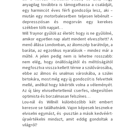
anyagilag továbbra is támogathassa a családját,
egy harmincöt éves férfi gondozója lesz, aki –
miután egy motorbalesetben teljesen lebénult –
depressziósan és mogorván egy kerekes
székben tölti napjait…
Will Traynor gyűlöli az életét: hogy is ne gyűlölné,
amikor egyetlen nap alatt mindent elveszített? A
menő állása Londonban, az álomszép barátnője, a
barátai, az egzotikus nyaralások – mindez már a
múlté. A jelen pedig nem is lehetne rosszabb:
nem elég, hogy önállóságától és méltóságától
megfosztva vissza kellett térnie a szülővárosába,
ebbe az álmos és unalmas városkába, a szülei
birtokára, most még egy új gondozót is felvettek
mellé, anélkül hogy kikérték volna a véleményét.
Az új lány elviselhetetlenül cserfes, idegesítően
optimista és borzalmasan felszínes…
Lou-nál és Willnél különbözőbb két embert
keresve se találhatnánk. Vajon képesek lesznek-e
elviselni egymást, és -pusztán a másik kedvéért-
újraértékelni mindazt, amit eddig gondoltak a
világról?