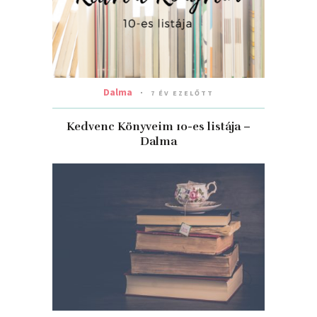
Dalma
7 ÉV EZELŐTT
Kedvenc Könyveim 10-es listája –
Dalma