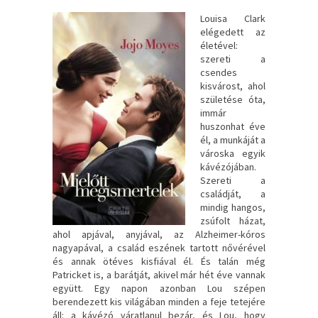
Louisa ​Clark
elégedett az
életével:
szereti a
csendes
kisvárost, ahol
születése óta,
immár
huszonhat éve
él, a munkáját a
városka egyik
kávézójában.
Szereti a
családját, a
mindig hangos,
zsúfolt házat,
ahol apjával, anyjával, az Alzheimer-kóros
nagyapával, a család eszének tartott nővérével
és annak ötéves kisfiával él. És talán még
Patricket is, a barátját, akivel már hét éve vannak
együtt. Egy napon azonban Lou szépen
berendezett kis világában minden a feje tetejére
áll: a kávézó váratlanul bezár, és Lou, hogy