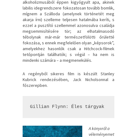
alkoholizmusából éppen kigyógyult apa, akinek
labilis idegrendszere fokozatosan tovább bomlik,
mígnem a Szálloda (amelynek történetét meg
akarja írni) szelleme teljesen hatalmába keríti, s
ezzel a pusztító szellemmel azonosulva családja
megsemmisítésére tör; az elhatalmasodó
tébolynak már-már természetfölötti őrületté
fokozása, s ennek megfelelően olyan „képsorok”,
amelyekhez hasonlók csak a Hitchcock-filmek
tetőpontján találhatók; s végül – ha nem is
mindenki számára – a megmenekülés.
A regényből sikeres film is készült Stanley
Kubrick rendezésében, Jack Nicholsonnal a
főszerepben.
Gillian Flynn: Éles ​tárgyak
A könyvről a
véleményemet