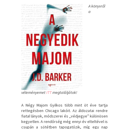
A könyvről
a
véleményemet
ITT
megtaláljátok!
A ​Négy Majom Gyilkos több mint öt éve tartja
rettegésben Chicago lakóit. Az áldozatai rendre
fiatal lányok, módszerei és „védjegye” különösen
kegyetlen. A rendőrség még ennyi év elteltével is
csupán a sötétben tapogatózik, míg egy nap