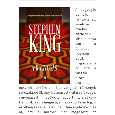
A ​ragyogás
pompás
rémtörténet,
amelyben
minden
hitchcocki
klisé adva
van: a
Colorado-
hegység
egyik
magaslatán a
hó által a
világtól
elzárt
szálloda,
melynek története hátborzongató rémségek
sorozatából áll; egy ún. „második látással”, vagyis
ragyogással megáldott-megvert túlérzékeny
kisfiú, aki azt is megérzi, ami csak történni fog, s
érzékenységével jelen idejű fenyegetésként éli
át, ami a múltban már megesett; az