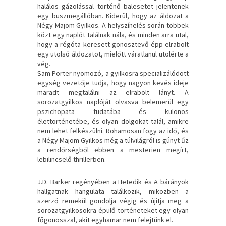
halálos gázolással történő balesetet jelentenek
egy buszmegállóban. Kiderül, hogy az áldozat a
Négy Majom Gyilkos. A helyszínelés során többek
közt egy naplót találnak nála, és minden arra utal,
hogy a régóta keresett gonosztevő épp elrabolt
egy utolsó áldozatot, mielőtt váratlanul utolérte a
vég.
Sam Porter nyomozó, a gyilkosra specializálódott
egység vezetője tudja, hogy nagyon kevés ideje
maradt megtalálni az elrabolt lányt. A
sorozatgyilkos naplóját olvasva belemerül egy
pszichopata tudatába és különös
élettörténetébe, és olyan dolgokat talál, amikre
nem lehet felkészülni. Rohamosan fogy az idő, és
a Négy Majom Gyilkos még a túlvilágról is gúnyt űz
a rendőrségből ebben a mesterien megírt,
lebilincselő thrillerben.
J.D. Barker regényében a Hetedik és A bárányok
hallgatnak hangulata találkozik, miközben a
szerző remekül gondolja végig és újítja meg a
sorozatgyilkosokra épülő történeteket egy olyan
főgonosszal, akit egyhamar nem felejtünk el.