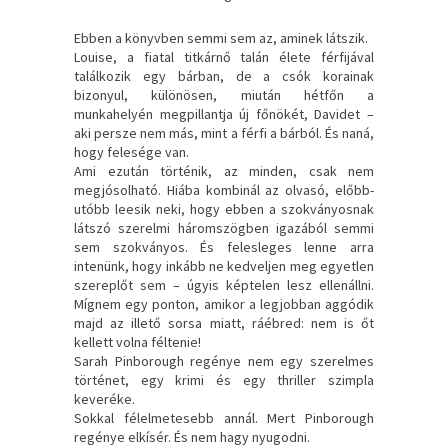
Ebben a könyvben semmi sem az, aminek látszik.
Louise, a fiatal titkárnő talán élete férfijával
találkozik egy bárban, de a csók korainak
bizonyul, különösen, miután hétfőn a
munkahelyén megpillantja új főnökét, Davidet –
aki persze nem más, mint a férfi a bárból. És naná,
hogy felesége van.
Ami ezután történik, az minden, csak nem
megjósolható. Hiába kombinál az olvasó, előbb-
utóbb leesik neki, hogy ebben a szokványosnak
látszó szerelmi háromszögben igazából semmi
sem szokványos. És felesleges lenne arra
intenünk, hogy inkább ne kedveljen meg egyetlen
szereplőt sem – úgyis képtelen lesz ellenállni.
Mígnem egy ponton, amikor a legjobban aggódik
majd az illető sorsa miatt, ráébred: nem is őt
kellett volna féltenie!
Sarah Pinborough regénye nem egy szerelmes
történet, egy krimi és egy thriller szimpla
keveréke.
Sokkal félelmetesebb annál. Mert Pinborough
regénye elkísér. És nem hagy nyugodni.