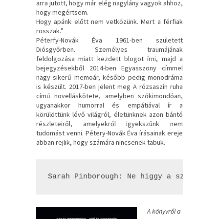
arra jutott, hogy már elég nagylány vagyok ahhoz,
hogy megértsem.
Hogy apánk előtt nem vetkőzünk. Mert a férfiak
rosszak.”
Péterfy-Novák Éva 1961-ben született
Diósgyőrben. Személyes traumájának
feldolgozása miatt kezdett blogot írni, majd a
bejegyzésekből 2014-ben Egyasszony címmel
nagy sikerű memoár, később pedig monodráma
is készült. 2017-ben jelent meg A rózsaszín ruha
című novelláskötete, amelyben szókimondóan,
ugyanakkor humorral és empátiával ír a
körülöttünk lévő világról, életünknek azon bántó
részleteiről, amelyekről igyekszünk nem
tudomást venni. Pétery-Novák Éva írásainak ereje
abban rejlik, hogy számára nincsenek tabuk.
Sarah Pinborough: Ne ​higgy a szemének!
A könyvről a