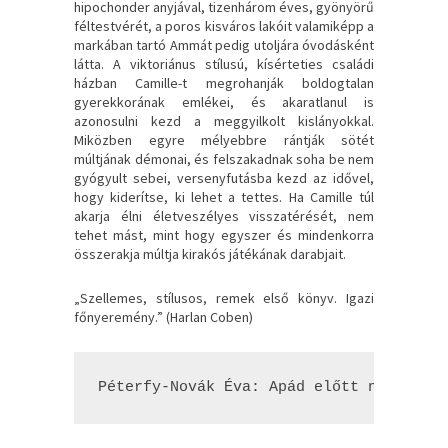
hipochonder anyjával, tizenhárom éves, gyönyörű
féltestvérét, a poros kisváros lakóit valamiképp a
markában tartó Ammát pedig utoljára óvodásként
látta. A viktoriánus stílusú, kísérteties családi
házban Camille-t megrohanják boldogtalan
gyerekkorának emlékei, és akaratlanul is
azonosulni kezd a meggyilkolt kislányokkal.
Miközben egyre mélyebbre rántják sötét
múltjának démonai, és felszakadnak soha be nem
gyógyult sebei, versenyfutásba kezd az idővel,
hogy kiderítse, ki lehet a tettes. Ha Camille túl
akarja élni életveszélyes visszatérését, nem
tehet mást, mint hogy egyszer és mindenkorra
összerakja múltja kirakós játékának darabjait.
„Szellemes, stílusos, remek első könyv. Igazi
főnyeremény.” (Harlan Coben)
Péterfy-Novák Éva: Apád ​előtt ne vetkő