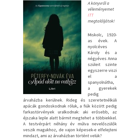
A könyvről a
véleményemet
ITT
megtaláljátok!
Miskolc, ​1920-
as évek. A
nyolcéves
Károly és a
négyéves Anna
szüleit szinte
egyszerre viszi
el a
spanyolnátha,
a gyerekek
pedig
árvaházba kerülnek. Rideg és szeretetnélküli
apácák gondoskodnak róluk, a fiúk között pedig
farkastörvények uralkodnak: aki erősebb, az
éjszaka leple alatt bármit megtehet a többiekkel.
A testvérpárt néhány év múlva nevelőszülők
veszik magukhoz, de vajon képesek-e elfelejteni
mindazt, ami az árvaházban történt velük?