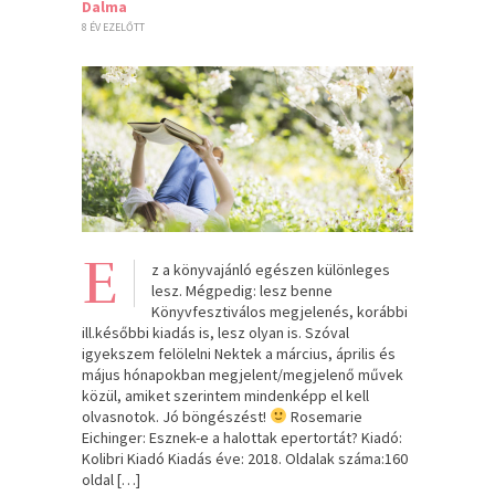
Dalma
8 ÉV EZELŐTT
E
z a könyvajánló egészen különleges
lesz. Mégpedig: lesz benne
Könyvfesztiválos megjelenés, korábbi
ill.későbbi kiadás is, lesz olyan is. Szóval
igyekszem felölelni Nektek a március, április és
május hónapokban megjelent/megjelenő művek
közül, amiket szerintem mindenképp el kell
olvasnotok. Jó böngészést!
Rosemarie
Eichinger: Esznek-e ​a halottak epertortát? Kiadó:
Kolibri Kiadó Kiadás éve: 2018. Oldalak száma:160
oldal […]