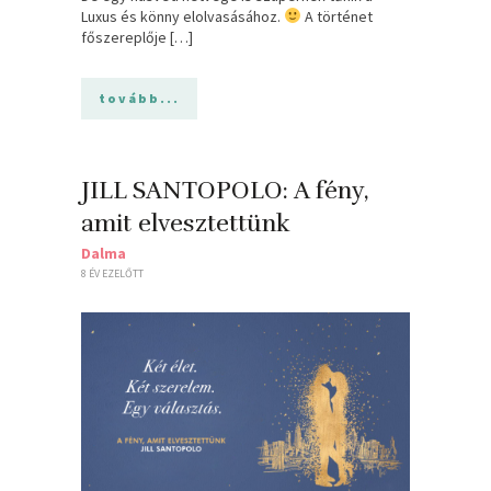
Luxus és könny elolvasásához.
A történet
főszereplője […]
tovább...
JILL SANTOPOLO: A ​fény,
amit elvesztettünk
Dalma
8 ÉV EZELŐTT