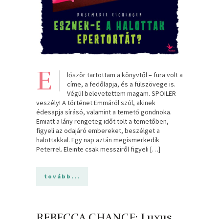
E
lőször tartottam a könyvtől – fura volt a
címe, a fedőlapja, és a fülszövege is.
Végül belevetettem magam. SPOILER
veszély! A történet Emmáról szól, akinek
édesapja sírásó, valamint a temető gondnoka.
Emiatt a lány rengeteg időt tölt a temetőben,
figyeli az odajáró embereket, beszélget a
halottakkal. Egy nap aztán megismerkedik
Peterrel. Eleinte csak messziről figyeli […]
tovább...
REBECCA CHANCE: Luxus ​