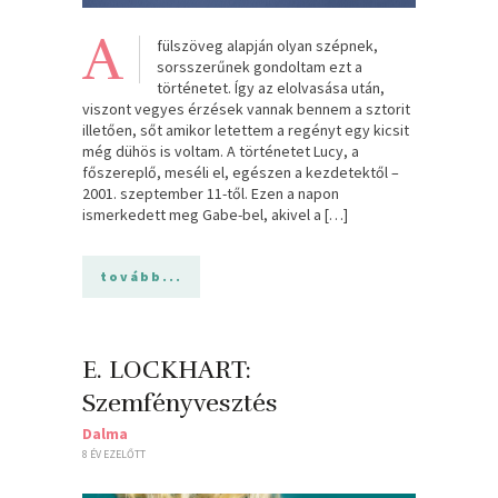
A
fülszöveg alapján olyan szépnek,
sorsszerűnek gondoltam ezt a
történetet. Így az elolvasása után,
viszont vegyes érzések vannak bennem a sztorit
illetően, sőt amikor letettem a regényt egy kicsit
még dühös is voltam. A történetet Lucy, a
főszereplő, meséli el, egészen a kezdetektől –
2001. szeptember 11-től. Ezen a napon
ismerkedett meg Gabe-bel, akivel a […]
tovább...
E. LOCKHART:
Szemfényvesztés
Dalma
8 ÉV EZELŐTT