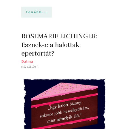
tovább...
ROSEMARIE EICHINGER:
Esznek-e ​a halottak
epertortát?
Dalma
8 ÉV EZELŐTT