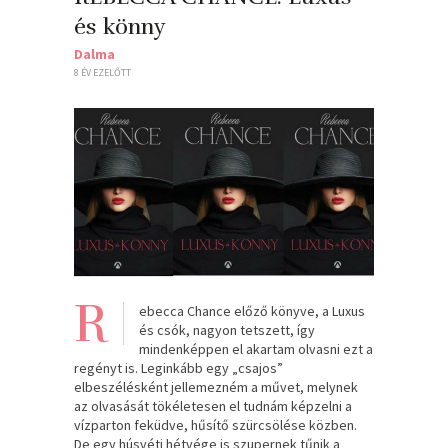
és könny
Dalma
8 ÉV EZELŐTT
R
ebecca Chance előző könyve, a Luxus
és csók, nagyon tetszett, így
mindenképpen el akartam olvasni ezt a
regényt is. Leginkább egy „csajos”
elbeszélésként jellemezném a művet, melynek
az olvasását tökéletesen el tudnám képzelni a
vízparton feküdve, hűsítő szürcsölése közben.
De egy húsvéti hétvége is szupernek tűnik a