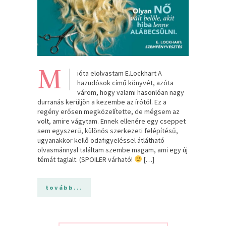
M
ióta elolvastam E.Lockhart A
hazudósok című könyvét, azóta
várom, hogy valami hasonlóan nagy
durranás kerüljön a kezembe az írótól. Ez a
regény erősen megközelítette, de mégsem az
volt, amire vágytam. Ennek ellenére egy cseppet
sem egyszerű, különös szerkezeti felépítésű,
ugyanakkor kellő odafigyeléssel átlátható
olvasmánnyal találtam szembe magam, ami egy új
témát taglalt. (SPOILER várható!
[…]
tovább...