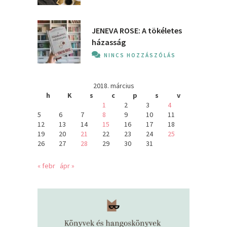
JENEVA ROSE: A ​tökéletes
házasság
NINCS HOZZÁSZÓLÁS
2018. március
h
K
s
c
p
s
v
1
2
3
4
5
6
7
8
9
10
11
12
13
14
15
16
17
18
19
20
21
22
23
24
25
26
27
28
29
30
31
« febr
ápr »