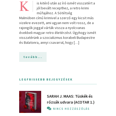
K
is kitérő után az író ismét visszatért a
jól bevált recepthez, a retro krimi
műfajához. A Sötétség
Malmöben című krimivel a szerző egy kicsit más
vizekre evezett, ami ugyan nem volt rossz, de a
rajongók joggal várták vissza a nyolcvanas
évekbeli magyar retro életérzést. Úgyhogy ismét
visszatérünk a szocializmus korabeli Budapestre
és Balatonra, annyi csavarral, hogy […]
tovább...
LEGFRISSEBB BEJEGYZÉSEK
SARAH J. MAAS: Tüskék és
rózsák udvara (ACOTAR 1.)
NINCS HOZZÁSZÓLÁS