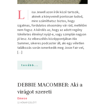
L
isa Jewell azon írók közé tartozik,
akinek a könyveinél pontosan tudod,
mire számíthatsz: biztos, hogy
izgalmas, fordulatos olvasmány vár rád, mellélőni
nem fogsz. A kérdés az, hogy az adott regény
tökéletes élményt nyújt-e, vagy szimplán nagyon
jó lesz. Az elbeszélés középpontjában Alix
Summer, sikeres podcaster áll, aki egy véletlen
találkozás során ismerkedik meg Josie Fair-vel,
[…]
tovább...
DEBBIE MACOMBER: Aki a
virágot szereti
Emese
12 HÓNAP EZELŐTT