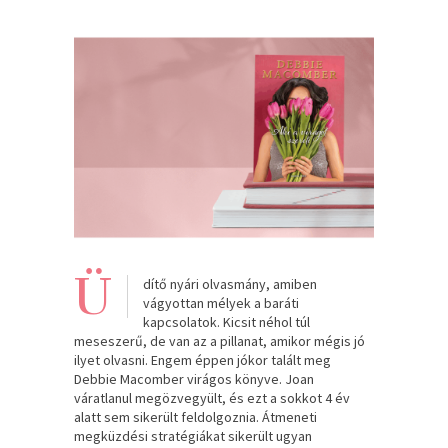
Ü
dítő nyári olvasmány, amiben
vágyottan mélyek a baráti
kapcsolatok. Kicsit néhol túl
meseszerű, de van az a pillanat, amikor mégis jó
ilyet olvasni. Engem éppen jókor talált meg
Debbie Macomber virágos könyve. Joan
váratlanul megözvegyült, és ezt a sokkot 4 év
alatt sem sikerült feldolgoznia. Átmeneti
megküzdési stratégiákat sikerült ugyan