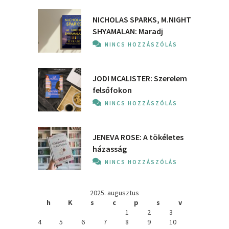
NICHOLAS SPARKS, M.NIGHT
SHYAMALAN: Maradj
NINCS HOZZÁSZÓLÁS
JODI MCALISTER: Szerelem
felsőfokon
NINCS HOZZÁSZÓLÁS
JENEVA ROSE: A ​tökéletes
házasság
NINCS HOZZÁSZÓLÁS
2025. augusztus
h
K
s
c
p
s
v
1
2
3
4
5
6
7
8
9
10