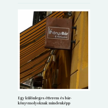
5+1 Kará
Dalma
9
Egy különleges étterem és bár-
könyvmolyoknak mindenképp