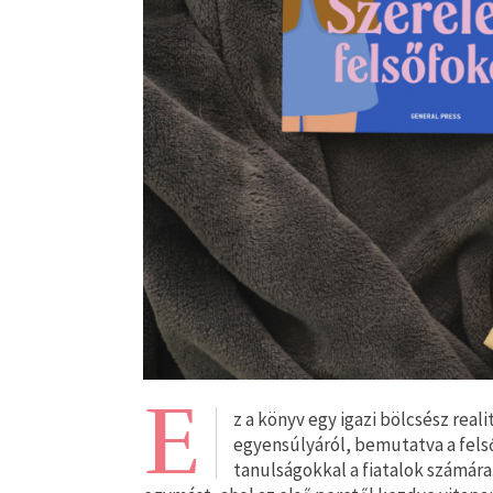
E
z a könyv egy igazi bölcsész reali
egyensúlyáról, bemutatva a fels
tanulságokkal a fiatalok számára