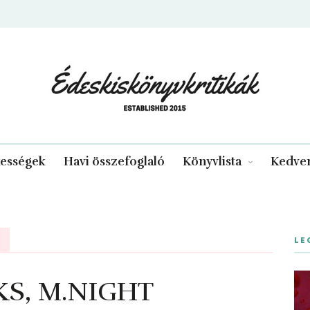
edeskiskonyvkritikak.hu
kességek
Havi összefoglaló
Könyvlista
Kedven
LE
S, M.NIGHT