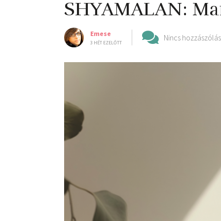
SHYAMALAN: Ma
Emese
Nincs hozzászólás
3 HÉT EZELŐTT