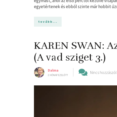
egymást, ahol az első perctől kezdve vitapa
egyetértenek és ebből szinte már hobbit űz
tovább...
KAREN SWAN: Az ​
(A vad sziget 3.)
Dalma
Nincs hozzászól
2 HÓNAP EZELŐTT