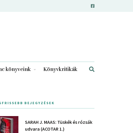
c könyveink
Könyvkritikák
GFRISSEBB BEJEGYZÉSEK
SARAH J. MAAS: Tüskék és rózsák
udvara (ACOTAR 1.)