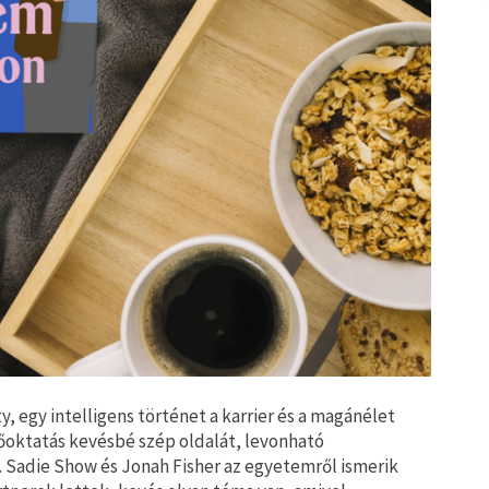
ty, egy intelligens történet a karrier és a magánélet
őoktatás kevésbé szép oldalát, levonható
. Sadie Show és Jonah Fisher az egyetemről ismerik