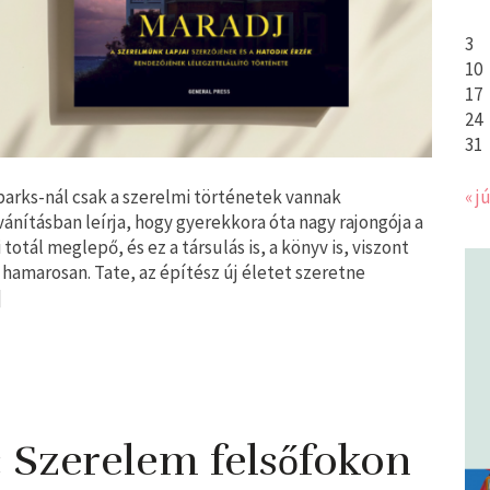
3
10
17
24
31
arks-nál csak a szerelmi történetek vannak
« jú
vánításban leírja, hogy gyerekkora óta nagy rajongója a
otál meglepő, és ez a társulás is, a könyv is, viszont
e hamarosan. Tate, az építész új életet szeretne
]
Szerelem felsőfokon