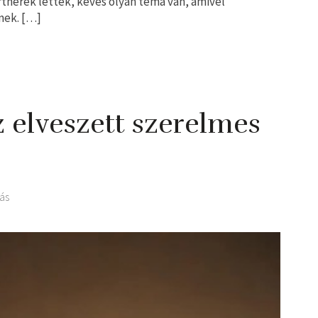
rtnerek lettek, kevés olyan téma van, amivel
nek. […]
elveszett szerelmes
ás