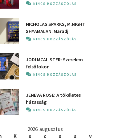
NINCS HOZZÁSZÓLÁS
NICHOLAS SPARKS, M.NIGHT
SHYAMALAN: Maradj
NINCS HOZZÁSZÓLÁS
JODI MCALISTER: Szerelem
felsőfokon
NINCS HOZZÁSZÓLÁS
JENEVA ROSE: A ​tökéletes
házasság
NINCS HOZZÁSZÓLÁS
2026. augusztus
h
K
s
c
p
s
v