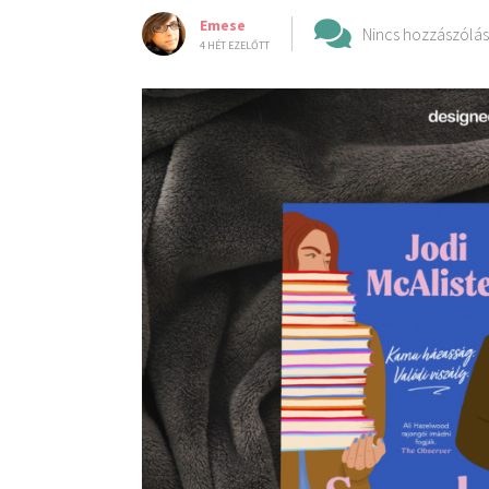
Emese
Nincs hozzászólás
4 HÉT EZELŐTT