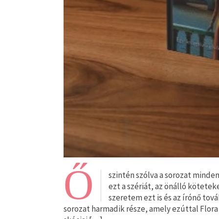
Ő
szintén szólva a sorozat minde
ezt a szériát, az önálló kötete
szeretem ezt is és az írónő tov
sorozat harmadik része, amely ezúttal Flor