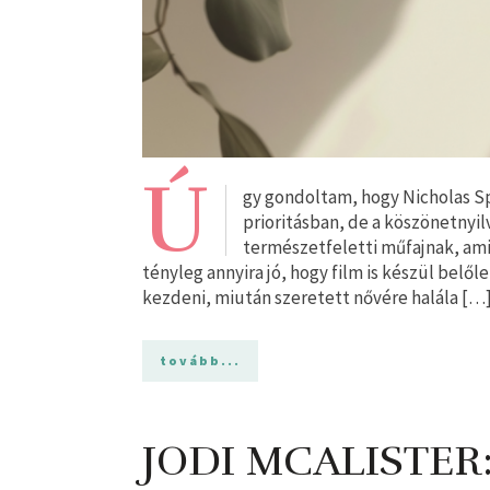
Ú
gy gondoltam, hogy Nicholas Sp
prioritásban, de a köszönetnyil
természetfeletti műfajnak, ami t
tényleg annyira jó, hogy film is készül belől
kezdeni, miután szeretett nővére halála […
tovább...
JODI MCALISTER: 