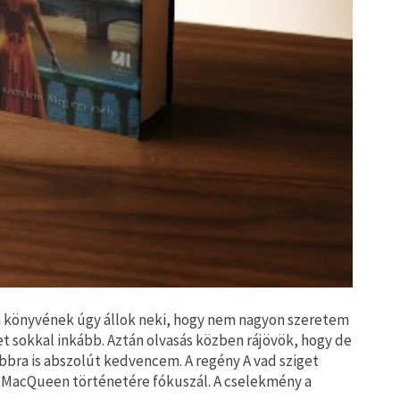
n könyvének úgy állok neki, hogy nem nagyon szeretem
ket sokkal inkább. Aztán olvasás közben rájövök, hogy de
ábbra is abszolút kedvencem. A regény A vad sziget
a MacQueen történetére fókuszál. A cselekmény a