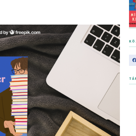
KÖ
TÁ