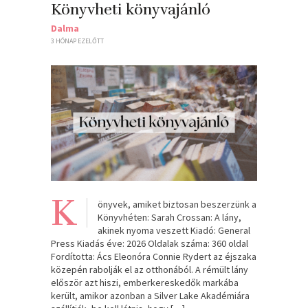
Könyvheti könyvajánló
Dalma
3 HÓNAP EZELŐTT
K
önyvek, amiket biztosan beszerzünk a
Könyvhéten: Sarah Crossan: A ​lány,
akinek nyoma veszett Kiadó: General
Press Kiadás éve: 2026 Oldalak száma: 360 oldal
Fordította: Ács Eleonóra Connie Rydert az éjszaka
közepén rabolják el az otthonából. A rémült lány
először azt hiszi, emberkereskedők markába
került, amikor azonban a Silver Lake Akadémiára