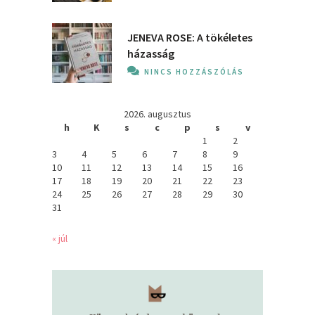
JENEVA ROSE: A ​tökéletes
házasság
NINCS HOZZÁSZÓLÁS
2026. augusztus
h
K
s
c
p
s
v
1
2
3
4
5
6
7
8
9
10
11
12
13
14
15
16
17
18
19
20
21
22
23
24
25
26
27
28
29
30
31
« júl