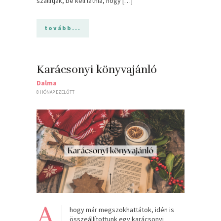
szállítják, be kell látnia, hogy […]
tovább...
Karácsonyi könyvajánló
Dalma
8 HÓNAP EZELŐTT
A
hogy már megszokhattátok, idén is
összeállítottunk egy karácsonyi