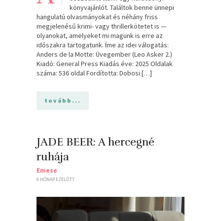
könyvajánlót. Találtok benne ünnepi
hangulatú olvasmányokat és néhány friss
megjelenésű krimi- vagy thrillerkötetet is —
olyanokat, amelyeket mi magunk is erre az
időszakra tartogatunk. Íme az idei válogatás:
Anders de la Motte: Üvegember (Leo Asker 2.)
Kiadó: General Press Kiadás éve: 2025 Oldalak
száma: 536 oldal Fordította: Dobosi […]
tovább...
JADE BEER: A hercegné
ruhája
Emese
9 HÓNAP EZELŐTT