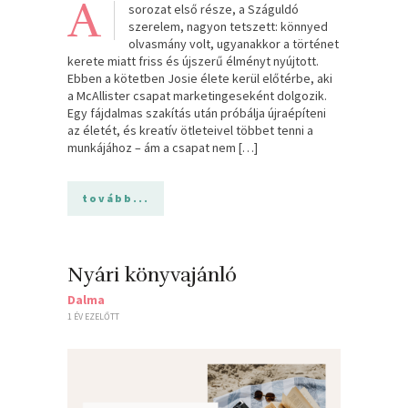
A
sorozat első része, a Száguldó
szerelem, nagyon tetszett: könnyed
olvasmány volt, ugyanakkor a történet
kerete miatt friss és újszerű élményt nyújtott.
Ebben a kötetben Josie élete kerül előtérbe, aki
a McAllister csapat marketingeseként dolgozik.
Egy fájdalmas szakítás után próbálja újraépíteni
az életét, és kreatív ötleteivel többet tenni a
munkájához – ám a csapat nem […]
tovább...
Nyári könyvajánló
Dalma
1 ÉV EZELŐTT