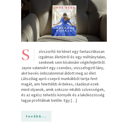
S
zívszorító történet egy fantasztikusan
izgalmas életútról és egy méltánytalan,
senkinek sem kívánnám végkifejlettről.
Jayne valamiért egy csendes, visszafogott lány,
akit kevés önbizalommal áldott meg az élet.
Látszólag apró-cseprő munkákból tartja fent
magát, ami felettébb érdekes, ráadásul ezek
mind olyanok, amik sokszor inkább szívességek,
és az egész tehetős környék és a lakóközösség
tagjai profitálnak belőle. Egy […]
tovább...