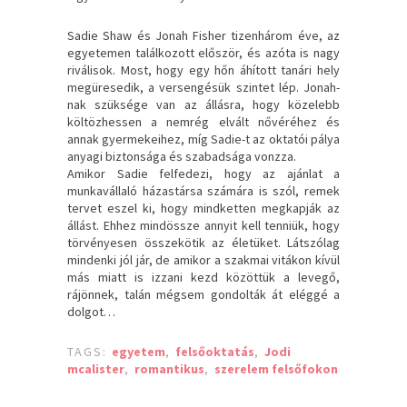
Sadie Shaw és Jonah Fisher tizenhárom éve, az
egyetemen találkozott először, és azóta is nagy
riválisok. Most, hogy egy hőn áhított tanári hely
megüresedik, a versengésük szintet lép. Jonah-
nak szüksége van az állásra, hogy közelebb
költözhessen a nemrég elvált nővéréhez és
annak gyermekeihez, míg Sadie-t az oktatói pálya
anyagi biztonsága és szabadsága vonzza.
Amikor Sadie felfedezi, hogy az ajánlat a
munkavállaló házastársa számára is szól, remek
tervet eszel ki, hogy mindketten megkapják az
állást. Ehhez mindössze annyit kell tenniük, hogy
törvényesen összekötik az életüket. Látszólag
mindenki jól jár, de amikor a szakmai vitákon kívül
más miatt is izzani kezd közöttük a levegő,
rájönnek, talán mégsem gondolták át eléggé a
dolgot…
TAGS:
egyetem
,
felsőoktatás
,
Jodi
mcalister
,
romantikus
,
szerelem felsőfokon