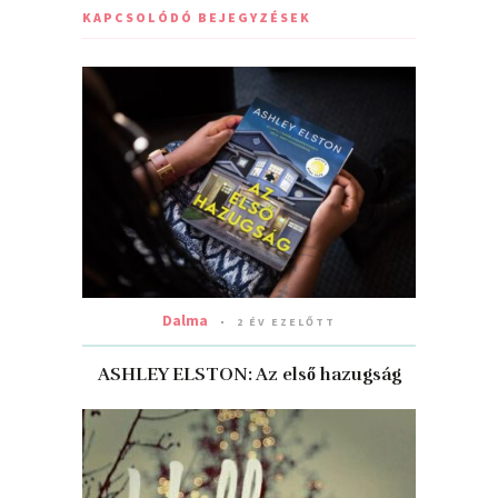
KAPCSOLÓDÓ BEJEGYZÉSEK
Dalma
2 ÉV EZELŐTT
ASHLEY ELSTON: Az ​első hazugság