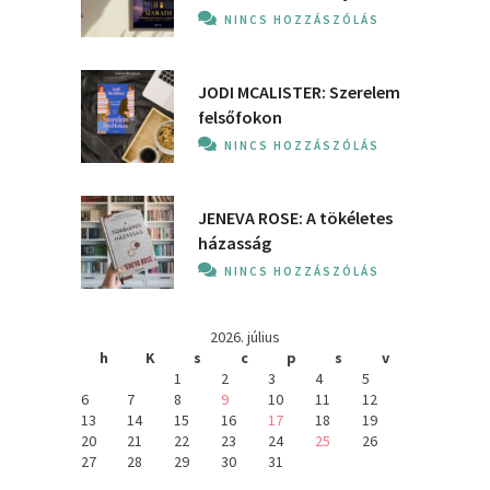
NINCS HOZZÁSZÓLÁS
JODI MCALISTER: Szerelem
felsőfokon
NINCS HOZZÁSZÓLÁS
JENEVA ROSE: A ​tökéletes
házasság
NINCS HOZZÁSZÓLÁS
2026. július
h
K
s
c
p
s
v
1
2
3
4
5
6
7
8
9
10
11
12
13
14
15
16
17
18
19
20
21
22
23
24
25
26
27
28
29
30
31