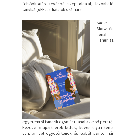
felsőoktatás kevésbé szép oldalát, levonható
tanulságokkal a fiatalok számára.
Sadie
Show és
Jonah
Fisher az
egyetemről ismerik egymást, ahol az első perctől
kezdve vitapartnerek lettek, kevés olyan téma
van, amivel egyetértenek és ebből szinte már