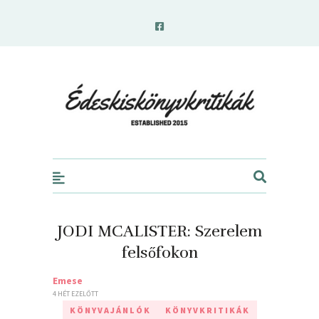
edeskiskonyvkritikak.hu
JODI MCALISTER: Szerelem
felsőfokon
Emese
4 HÉT EZELŐTT
KÖNYVAJÁNLÓK
KÖNYVKRITIKÁK