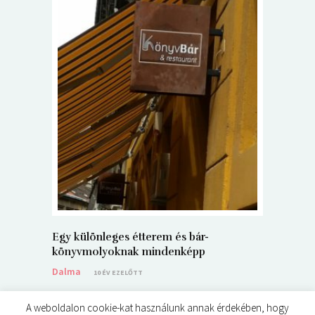
5+1 Kará
Dalma
9
Egy különleges étterem és bár-
könyvmolyoknak mindenképp
Dalma
10 ÉV EZELŐTT
A weboldalon cookie-kat használunk annak érdekében, hogy