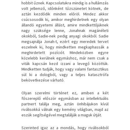
hobbit űznek. Kapcsolatukra mindig is a hullámzás
volt jellemző, időnként tűzszünetet kötnek, de
aztán kezdődik minden előröl. Mindez akkor
csúcsosodik ki, amikor meghirdetnek egy olyan
állandó egyetemi állást, amire mindkettőjüknek
nagy szüksége lenne, Jonahnak magánéleti
okokból, Sadie-nek pedig anyagi okokból. Sadie
megsajnálja Jonah-t, ezért egy meredek tervet
eszelnek ki, hogy mindketten megkaphassák a
meghirdetett pozíciót. Mindeközben egyre
közelebb kerülnek egymáshoz, már nem csak a
viták kapcsán kezd izzani a levegő közöttük.
Mindketten tudják, hogy vagy valami fantasztikus
sül ki a dologból, vagy a teljes katasztrófa
bekövetkezése várható.
Olyan szerelmi történet ez, amiben a két
főszereplő először egymásban az intellektuális
partnert találja meg, aztán önhibájukon kívül
riválisokká válnak egy kemény világban, majd az
eszük segítségével megtalálják a maguk útját.
Szerinted igaz az a mondás, hogy riválisokból