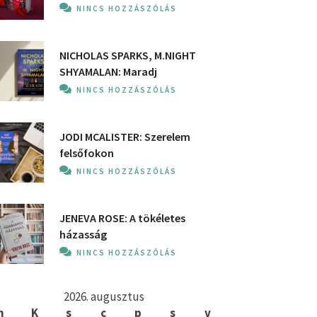
NINCS HOZZÁSZÓLÁS
NICHOLAS SPARKS, M.NIGHT
SHYAMALAN: Maradj
NINCS HOZZÁSZÓLÁS
JODI MCALISTER: Szerelem
felsőfokon
NINCS HOZZÁSZÓLÁS
JENEVA ROSE: A ​tökéletes
házasság
NINCS HOZZÁSZÓLÁS
2026. augusztus
h
K
s
c
p
s
v