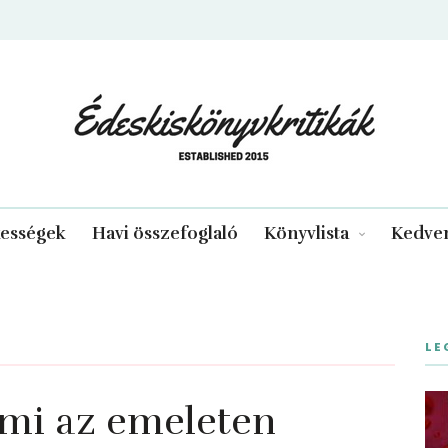
edeskiskonyvkritikak.hu
kességek
Havi összefoglaló
Könyvlista
Kedven
LE
mi ​az emeleten