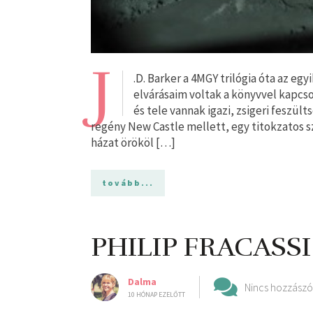
J
.D. Barker a 4MGY trilógia óta az e
elvárásaim voltak a könyvvel kapcso
és tele vannak igazi, zsigeri feszül
regény New Castle mellett, egy titokzatos s
házat örököl […]
tovább...
PHILIP FRACASSI: 
Dalma
Nincs hozzászó
10 HÓNAP EZELŐTT