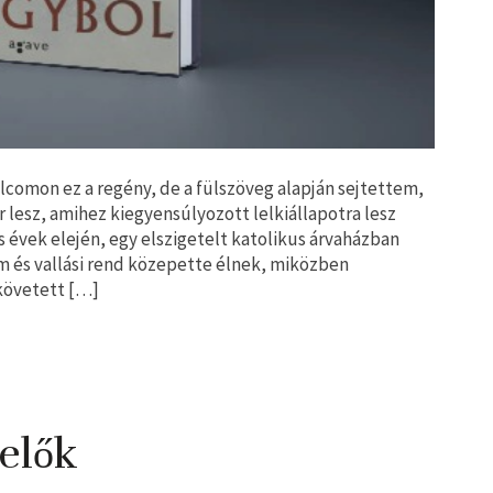
olcomon ez a regény, de a fülszöveg alapján sejtettem,
 lesz, amihez kiegyensúlyozott lelkiállapotra lesz
s évek elején, egy elszigetelt katolikus árvaházban
lem és vallási rend közepette élnek, miközben
követett […]
elők