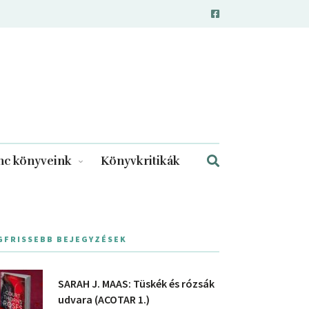
c könyveink
Könyvkritikák
GFRISSEBB BEJEGYZÉSEK
SARAH J. MAAS: Tüskék és rózsák
udvara (ACOTAR 1.)