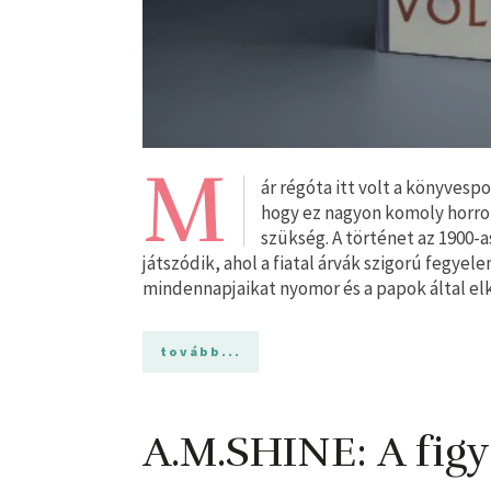
M
ár régóta itt volt a könyvesp
hogy ez nagyon komoly horror
szükség. A történet az 1900-a
játszódik, ahol a fiatal árvák szigorú fegye
mindennapjaikat nyomor és a papok által el
tovább...
A.M.SHINE: A figy