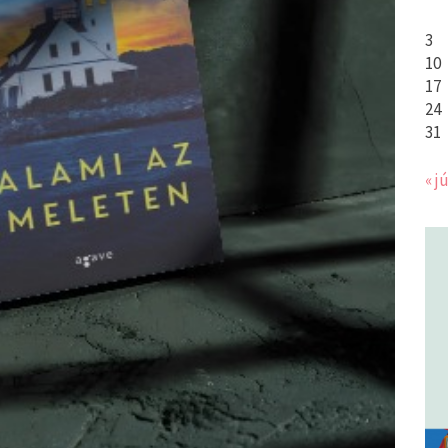
3
10
17
24
31
« jú