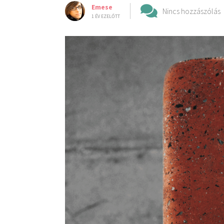
Emese
Nincs hozzászólás
1 ÉV EZELŐTT