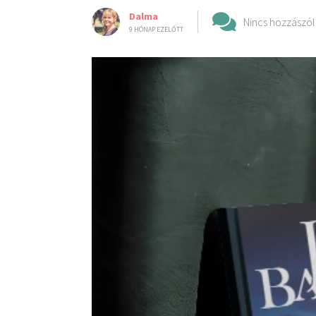
Dalma
Nincs hozzászól
9 HÓNAP EZELŐTT