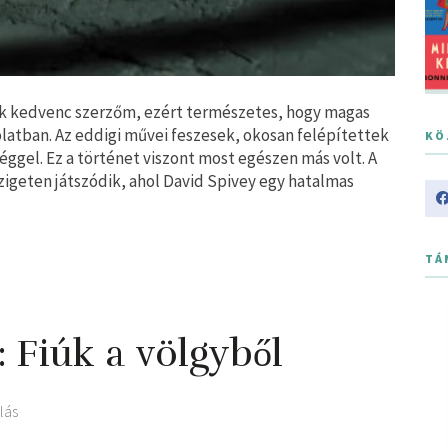
gyik kedvenc szerzőm, ezért természetes, hogy magas
latban. Az eddigi művei feszesek, okosan felépítettek
KÖ
tséggel. Ez a történet viszont most egészen más volt. A
zigeten játszódik, ahol David Spivey egy hatalmas
TÁ
Fiúk ​a völgyből
lás