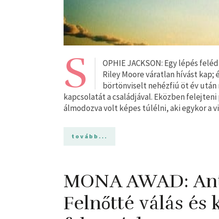
S
OPHIE JACKSON: Egy lépés feléd Vá
Riley Moore váratlan hívást kap; 
börtönviselt nehézfiú öt év után
kapcsolatát a családjával. Eközben felejteni
álmodozva volt képes túlélni, aki egykor a v
tovább...
MONA AWAD: Ant
Felnőtté válás és