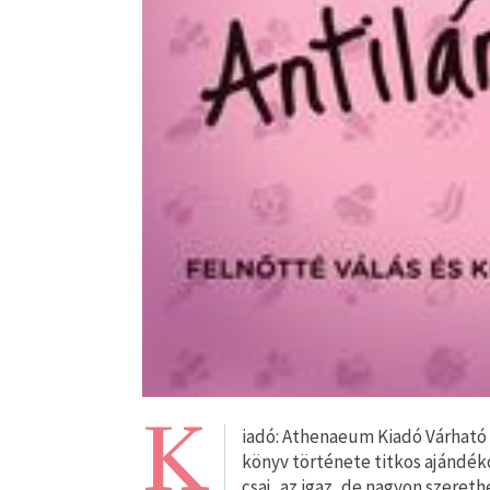
K
iadó: Athenaeum Kiadó Várható 
könyv története titkos ajándéko
csaj, az igaz, de nagyon szeret