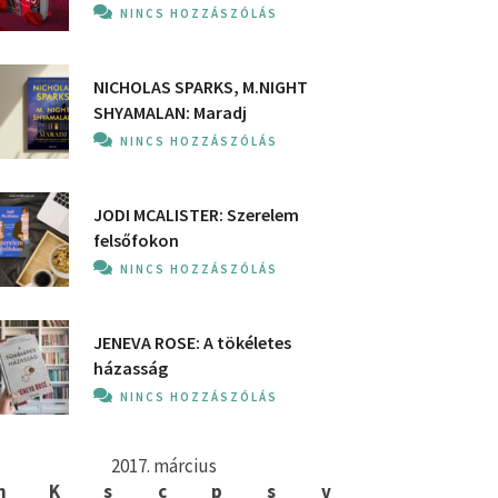
NINCS HOZZÁSZÓLÁS
NICHOLAS SPARKS, M.NIGHT
SHYAMALAN: Maradj
NINCS HOZZÁSZÓLÁS
JODI MCALISTER: Szerelem
felsőfokon
NINCS HOZZÁSZÓLÁS
JENEVA ROSE: A ​tökéletes
házasság
NINCS HOZZÁSZÓLÁS
2017. március
h
K
s
c
p
s
v