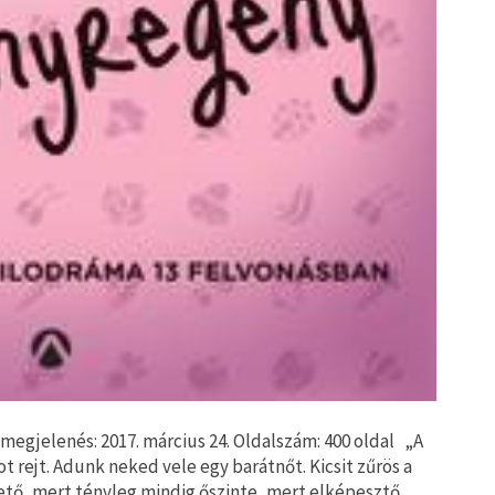
megjelenés: 2017. március 24. Oldalszám: 400 oldal „A
t rejt. Adunk neked vele egy barátnőt. Kicsit zűrös a
hető, mert tényleg mindig őszinte, mert elképesztő