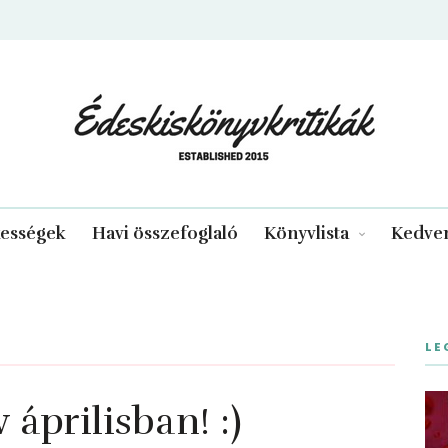
edeskiskonyvkritikak.hu
kességek
Havi összefoglaló
Könyvlista
Kedven
LE
áprilisban! :)