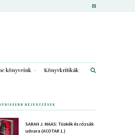
c könyveink
Könyvkritikák
GFRISSEBB BEJEGYZÉSEK
SARAH J. MAAS: Tüskék és rózsák
udvara (ACOTAR 1.)