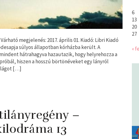
6
13
20
27
rható megjelenés: 2017. április 01. Kiadó: Libri Kiadó
édesapja súlyos állapotban kórházba került. A
« f
 mindent hátrahagyva hazautazik, hogy helyrehozza a
 próbál, hiszen a hosszú börtönéveket egy lányról
ilágot […]
ilányregény –
 kilodráma 13