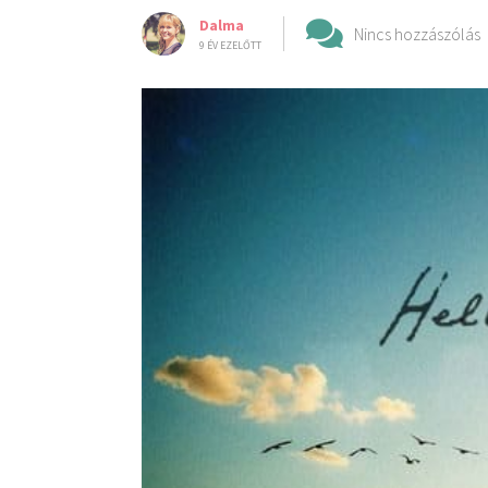
Dalma
Nincs hozzászólás
9 ÉV EZELŐTT