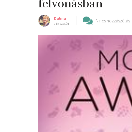
felvonásban
Dalma
Nincs hozzászólás
9 ÉV EZELŐTT