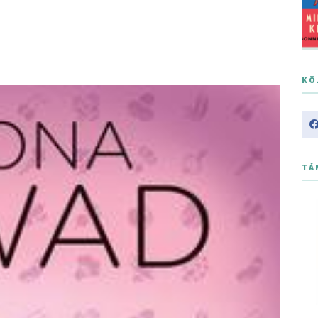
KÖ
TÁ