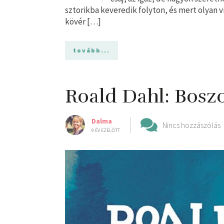
sztorikba keveredik folyton, és mert olyan v
kövér […]
tovább...
Roald Dahl: Bosz
Dalma
Nincs hozzászólás
9 ÉV EZELŐTT