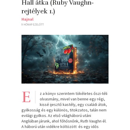
Hall átka (Ruby Vaughn-
rejtélyek 1.)
Hajnal
9 HÓNAP EZELŐTT
E
z a könyv szerintem tökéletes őszi-téli
olvasmány, mivel van benne egy régi,
kissé ijesztő kastély, egy családi átok,
gyilkosság és egy különös, titokzatos, talán nem
evilági gyilkos. Az első világháború utáni
Angliában járunk, ahol főhősnőnk, Ruth Vaughn él.
A háború után vidékre költözött és egy idős