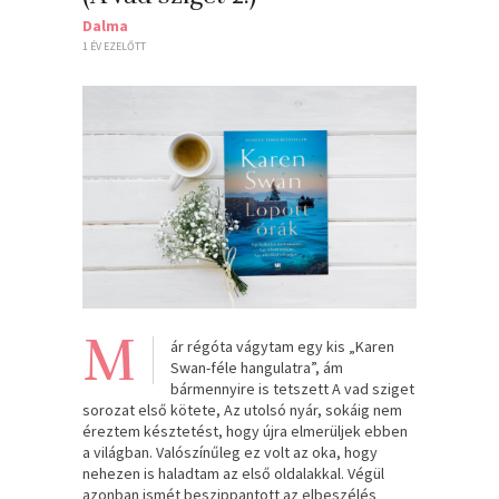
Dalma
1 ÉV EZELŐTT
M
ár régóta vágytam egy kis „Karen
Swan-féle hangulatra”, ám
bármennyire is tetszett A vad sziget
sorozat első kötete, Az utolsó nyár, sokáig nem
éreztem késztetést, hogy újra elmerüljek ebben
a világban. Valószínűleg ez volt az oka, hogy
nehezen is haladtam az első oldalakkal. Végül
azonban ismét beszippantott az elbeszélés