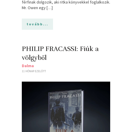
férfinak dolgozik, aki ritka könyvekkel foglalkozik.
Mr. Owen egy […]
tovább...
PHILIP FRACASSI: Fiúk ​a
völgyből
Dalma
11 HÓNAP EZELŐTT