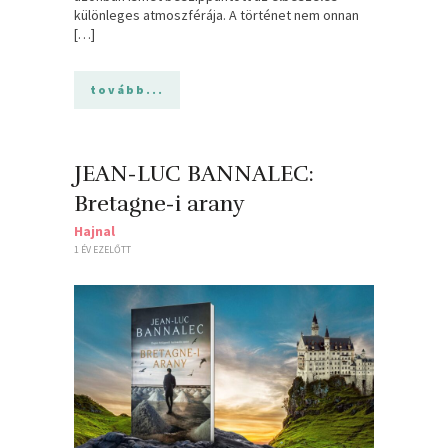
különleges atmoszférája. A történet nem onnan
[…]
tovább...
JEAN-LUC BANNALEC:
Bretagne-i arany
Hajnal
1 ÉV EZELŐTT