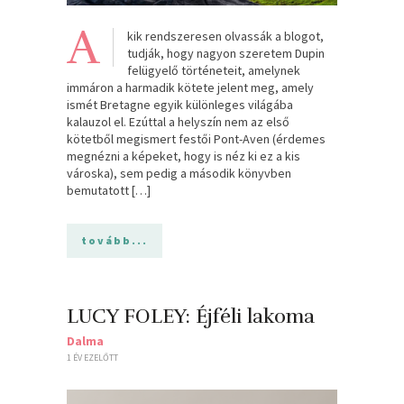
A
kik rendszeresen olvassák a blogot,
tudják, hogy nagyon szeretem Dupin
felügyelő történeteit, amelynek
immáron a harmadik kötete jelent meg, amely
ismét Bretagne egyik különleges világába
kalauzol el. Ezúttal a helyszín nem az első
kötetből megismert festői Pont-Aven (érdemes
megnézni a képeket, hogy is néz ki ez a kis
városka), sem pedig a második könyvben
bemutatott […]
tovább...
LUCY FOLEY: Éjféli ​lakoma
Dalma
1 ÉV EZELŐTT