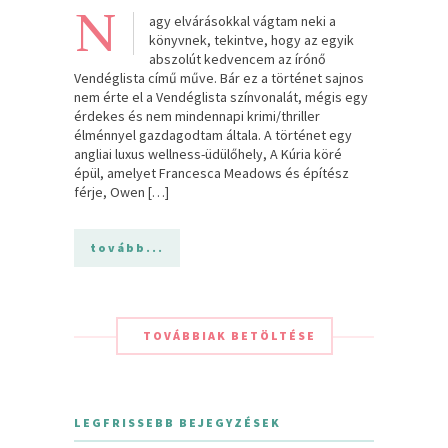
N
agy elvárásokkal vágtam neki a
könyvnek, tekintve, hogy az egyik
abszolút kedvencem az írónő
Vendéglista című műve. Bár ez a történet sajnos
nem érte el a Vendéglista színvonalát, mégis egy
érdekes és nem mindennapi krimi/thriller
élménnyel gazdagodtam általa. A történet egy
angliai luxus wellness-üdülőhely, A Kúria köré
épül, amelyet Francesca Meadows és építész
férje, Owen […]
tovább...
TOVÁBBIAK BETÖLTÉSE
LEGFRISSEBB BEJEGYZÉSEK