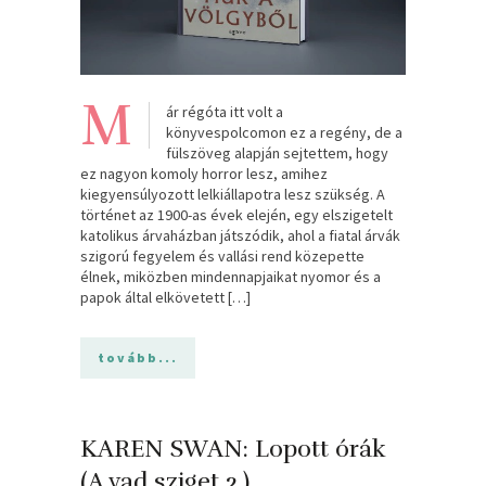
M
ár régóta itt volt a
könyvespolcomon ez a regény, de a
fülszöveg alapján sejtettem, hogy
ez nagyon komoly horror lesz, amihez
kiegyensúlyozott lelkiállapotra lesz szükség. A
történet az 1900-as évek elején, egy elszigetelt
katolikus árvaházban játszódik, ahol a fiatal árvák
szigorú fegyelem és vallási rend közepette
élnek, miközben mindennapjaikat nyomor és a
papok által elkövetett […]
tovább...
KAREN SWAN: Lopott ​órák
(A vad sziget 2.)