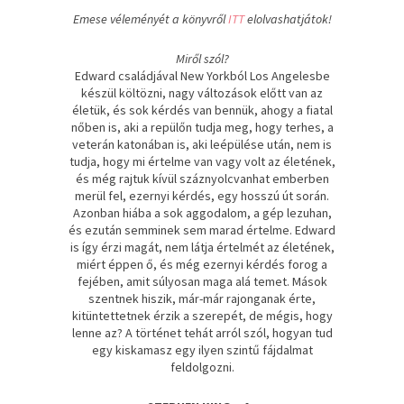
Emese véleményét a könyvről
ITT
elolvashatjátok!
Miről szól?
Edward családjával New Yorkból Los Angelesbe
készül költözni, nagy változások előtt van az
életük, és sok kérdés van bennük, ahogy a fiatal
nőben is, aki a repülőn tudja meg, hogy terhes, a
veterán katonában is, aki leépülése után, nem is
tudja, hogy mi értelme van vagy volt az életének,
és még rajtuk kívül száznyolcvanhat emberben
merül fel, ezernyi kérdés, egy hosszú út során.
Azonban hiába a sok aggodalom, a gép lezuhan,
és ezután semminek sem marad értelme. Edward
is így érzi magát, nem látja értelmét az életének,
miért éppen ő, és még ezernyi kérdés forog a
fejében, amit súlyosan maga alá temet. Mások
szentnek hiszik, már-már rajonganak érte,
kitüntettetnek érzik a szerepét, de mégis, hogy
lenne az? A történet tehát arról szól, hogyan tud
egy kiskamasz egy ilyen szintű fájdalmat
feldolgozni.