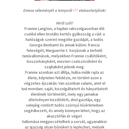
Emese véleményét a könyvről
ITT
elolvashatjátok!
Miről szól?
Frannie ​Langton, a hajdan rabszolgasorban élő
cseléd ellen brutális kettős gyilkosság a vád: a
hatóságok szerint megölte gazdáját, a tudós
George Benhamt és annak különc francia
feleségét, Marguerite-t. Sorjáznak a terhelő
tanúvallomások, melyekben Frannie csábítóként,
boszorkányként, mesteri cselszövőként és
szajhaként jelenik meg.
Frannie azonban azt állítja, hiába múlik rajta az
élete, képtelen felidézni, mi történt azon a
végzetes éjszakán. Van azonban valami, amit el
tud mondani: saját, kiszolgáltatott és hányattatott
életének történetét, mely egy jamaikai
ültetvényen kezdődött, ahol gazdája, egy
velejéig romlott tudós szörnyű kísérleteiben
segédkezett, és amely könnyen lehet, hogy az
akasztófán ér véget.
Vallomása megpecsételheti a sorsát, ugyanakkor
az igazság olyan bűnöket is leplezhet, melyek