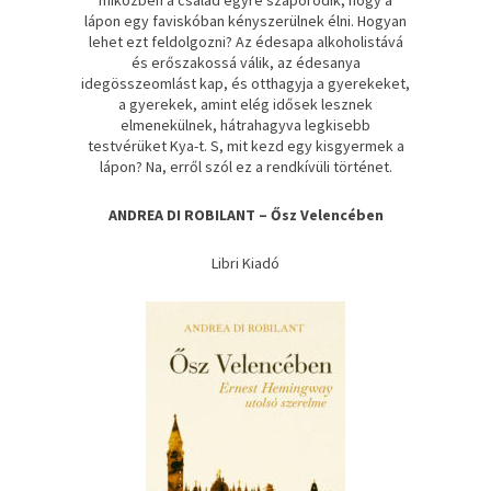
lápon egy faviskóban kényszerülnek élni. Hogyan
lehet ezt feldolgozni? Az édesapa alkoholistává
és erőszakossá válik, az édesanya
idegösszeomlást kap, és otthagyja a gyerekeket,
a gyerekek, amint elég idősek lesznek
elmenekülnek, hátrahagyva legkisebb
testvérüket Kya-t. S, mit kezd egy kisgyermek a
lápon? Na, erről szól ez a rendkívüli történet.
ANDREA DI ROBILANT – Ősz Velencében
Libri Kiadó