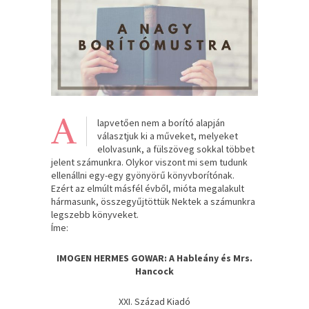
A
lapvetően nem a borító alapján
választjuk ki a műveket, melyeket
elolvasunk, a fülszöveg sokkal többet
jelent számunkra. Olykor viszont mi sem tudunk
ellenállni egy-egy gyönyörű könyvborítónak.
Ezért az elmúlt másfél évből, mióta megalakult
hármasunk, összegyűjtöttük Nektek a számunkra
legszebb könyveket.
Íme:
IMOGEN HERMES GOWAR: A Hableány és Mrs.
Hancock
XXI. Század Kiadó