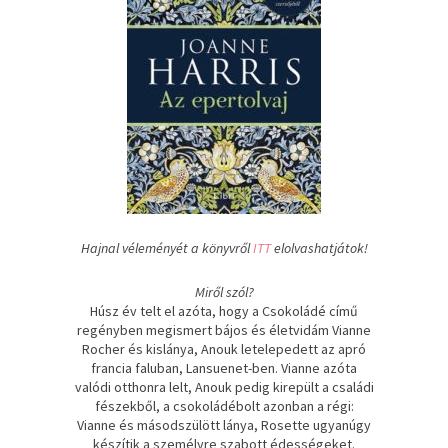
Hajnal véleményét a könyvről
ITT
elolvashatjátok!
Miről szól?
Húsz ​év telt el azóta, hogy a Csokoládé című
regényben megismert bájos és életvidám Vianne
Rocher és kislánya, Anouk letelepedett az apró
francia faluban, Lansuenet-ben. Vianne azóta
valódi otthonra lelt, Anouk pedig kirepült a családi
fészekből, a csokoládébolt azonban a régi:
Vianne és másodszülött lánya, Rosette ugyanúgy
készítik a személyre szabott édességeket.