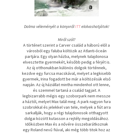
Dalma véleményét a könyvről
ITT
elolvashatjátok!
Miről szól?
A történet szerint a Carver család a háború elől a
városból egy faluba költözik az Atlanti-óceán
partjára. Egy olyan házba, melynek tulajdonosa
elvesztette gyermekét, később pedig a férjét is.
Az új otthonukban különös dolgok történnek,
kezdve egy furcsa macskával, melyet a legkisebb
gyermek, Irina fogadott be már a költözésük első
napján. Az új háziállat mintha mindenhol ott lenne,
és szemmel tartaná a család tagjait. A
legbizarrabb mégis egy szoborpark nem messze
a háztól, melyet Max talál meg. A park nagyon fura
szobrokkal és jelekkel van tele, melyek a fiút arra
sarkallják, hogy a régi tulajdonosok otthagyott
dolgai között kutasson a rejtély megoldásához.
Időközben Max és a nővére összebarátkoznak
egy Roland nevű fiúval, aki még több titok hoz az