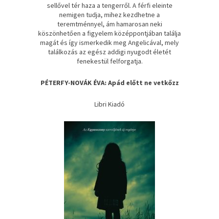
sellővel tér haza a tengerről. A férfi eleinte
nemigen tudja, mihez kezdhetne a
teremtménnyel, ám hamarosan neki
köszönhetően a figyelem középpontjában találja
magát és így ismerkedik meg Angelicával, mely
találkozás az egész addigi nyugodt életét
fenekestül felforgatja.
PÉTERFY-NOVÁK ÉVA: Apád ​előtt ne vetkőzz
Libri Kiadó