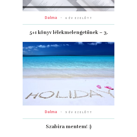
Dalma
6 ÉV EZELŐTT
5+1 könyv lélekmelengetőnek – 3.
Dalma
9 ÉV EZELŐTT
Szabira mentem! :)