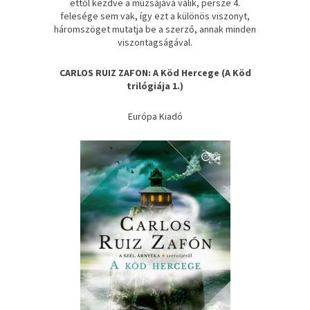
ettől kezdve a múzsájává válik, persze 4.
felesége sem vak, így ezt a különös viszonyt,
háromszöget mutatja be a szerző, annak minden
viszontagságával.
CARLOS RUIZ ZAFON: A ​Köd Hercege (A Köd
trilógiája 1.)
Európa Kiadó