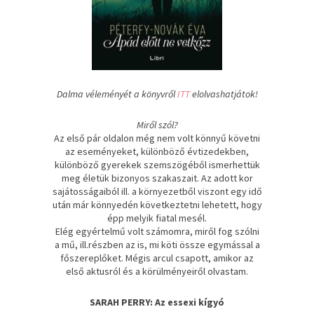
Dalma véleményét a könyvről
ITT
elolvashatjátok!
Miről szól?
Az első pár oldalon még nem volt könnyű követni
az eseményeket, különböző évtizedekben,
különböző gyerekek szemszögéből ismerhettük
meg életük bizonyos szakaszait. Az adott kor
sajátosságaiból ill. a környezetből viszont egy idő
után már könnyedén következtetni lehetett, hogy
épp melyik fiatal mesél.
Elég egyértelmű volt számomra, miről fog szólni
a mű, ill.részben az is, mi köti össze egymással a
főszereplőket. Mégis arcul csapott, amikor az
első aktusról és a körülményeiről olvastam.
SARAH PERRY: Az essexi kígyó