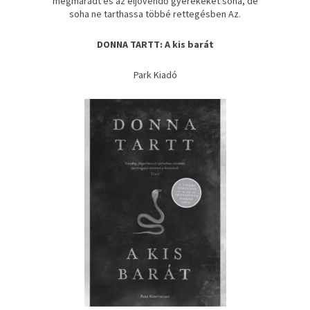
megmaradt és az eljövendő gyerekeket soha, de
soha ne tarthassa többé rettegésben Az.
DONNA TARTT: A kis barát
Park Kiadó