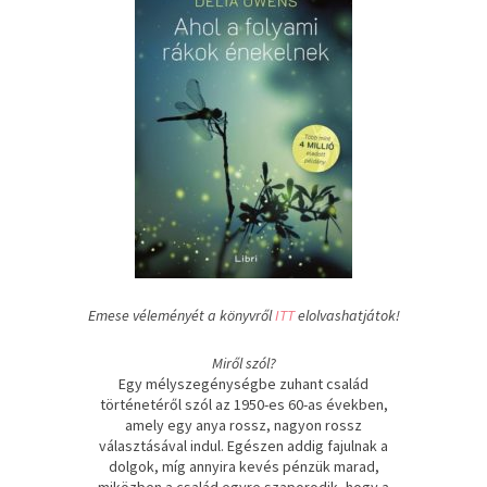
Emese véleményét a könyvről
ITT
elolvashatjátok!
Miről szól?
Egy mélyszegénységbe zuhant család
történetéről szól az 1950-es 60-as években,
amely egy anya rossz, nagyon rossz
választásával indul. Egészen addig fajulnak a
dolgok, míg annyira kevés pénzük marad,
miközben a család egyre szaporodik, hogy a