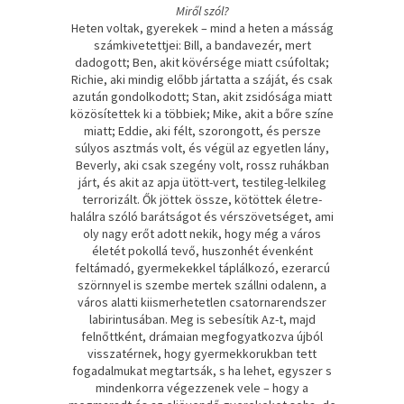
Miről szól?
Heten ​voltak, gyerekek – mind a heten a másság
számkivetettjei: Bill, a bandavezér, mert
dadogott; Ben, akit kövérsége miatt csúfoltak;
Richie, aki mindig előbb jártatta a száját, és csak
azután gondolkodott; Stan, akit zsidósága miatt
közösítettek ki a többiek; Mike, akit a bőre színe
miatt; Eddie, aki félt, szorongott, és persze
súlyos asztmás volt, és végül az egyetlen lány,
Beverly, aki csak szegény volt, rossz ruhákban
járt, és akit az apja ütött-vert, testileg-lelkileg
terrorizált. Ők jöttek össze, kötöttek életre-
halálra szóló barátságot és vérszövetséget, ami
oly nagy erőt adott nekik, hogy még a város
életét pokollá tevő, huszonhét évenként
feltámadó, gyermekekkel táplálkozó, ezerarcú
szörnnyel is szembe mertek szállni odalenn, a
város alatti kiismerhetetlen csatornarendszer
labirintusában. Meg is sebesítik Az-t, majd
felnőttként, drámaian megfogyatkozva újból
visszatérnek, hogy gyermekkorukban tett
fogadalmukat megtartsák, s ha lehet, egyszer s
mindenkorra végezzenek vele – hogy a