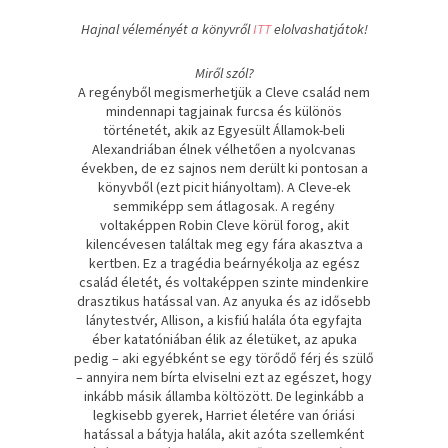
Hajnal véleményét a könyvről
ITT
elolvashatjátok!
Miről szól?
A regényből megismerhetjük a Cleve család nem
mindennapi tagjainak furcsa és különös
történetét, akik az Egyesült Államok-beli
Alexandriában élnek vélhetően a nyolcvanas
években, de ez sajnos nem derült ki pontosan a
könyvből (ezt picit hiányoltam). A Cleve-ek
semmiképp sem átlagosak. A regény
voltaképpen Robin Cleve körül forog, akit
kilencévesen találtak meg egy fára akasztva a
kertben. Ez a tragédia beárnyékolja az egész
család életét, és voltaképpen szinte mindenkire
drasztikus hatással van. Az anyuka és az idősebb
lánytestvér, Allison, a kisfiú halála óta egyfajta
éber katatóniában élik az életüket, az apuka
pedig – aki egyébként se egy törődő férj és szülő
– annyira nem bírta elviselni ezt az egészet, hogy
inkább másik államba költözött. De leginkább a
legkisebb gyerek, Harriet életére van óriási
hatással a bátyja halála, akit azóta szellemként