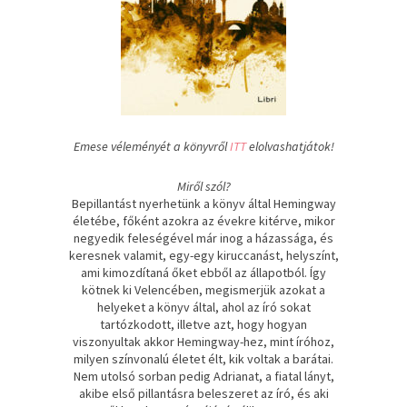
Emese véleményét a könyvről
ITT
elolvashatjátok!
Miről szól?
Bepillantást nyerhetünk a könyv által Hemingway
életébe, főként azokra az évekre kitérve, mikor
negyedik feleségével már inog a házassága, és
keresnek valamit, egy-egy kiruccanást, helyszínt,
ami kimozdítaná őket ebből az állapotból. Így
kötnek ki Velencében, megismerjük azokat a
helyeket a könyv által, ahol az író sokat
tartózkodott, illetve azt, hogy hogyan
viszonyultak akkor Hemingway-hez, mint íróhoz,
milyen színvonalú életet élt, kik voltak a barátai.
Nem utolsó sorban pedig Adrianat, a fiatal lányt,
akibe első pillantásra beleszeret az író, és aki