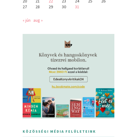
20
21
22
23
24
25
26
27
28
29
30
31
« jún
aug »
KÖZÖSSÉGI MÉDIA FELÜLETEINK