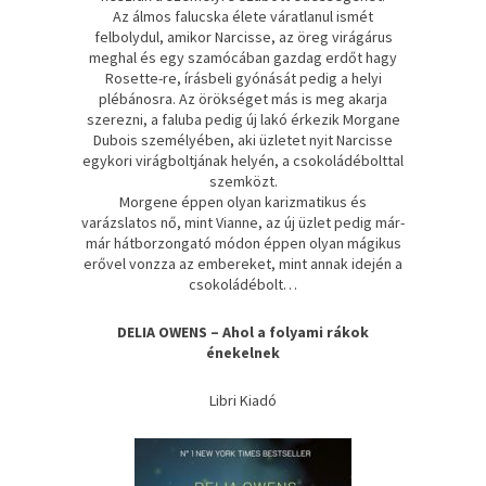
Az álmos falucska élete váratlanul ismét
felbolydul, amikor Narcisse, az öreg virágárus
meghal és egy szamócában gazdag erdőt hagy
Rosette-re, írásbeli gyónását pedig a helyi
plébánosra. Az örökséget más is meg akarja
szerezni, a faluba pedig új lakó érkezik Morgane
Dubois személyében, aki üzletet nyit Narcisse
egykori virágboltjának helyén, a csokoládébolttal
szemközt.
Morgene éppen olyan karizmatikus és
varázslatos nő, mint Vianne, az új üzlet pedig már-
már hátborzongató módon éppen olyan mágikus
erővel vonzza az embereket, mint annak idején a
csokoládébolt…
DELIA OWENS – Ahol a folyami rákok
énekelnek
Libri Kiadó