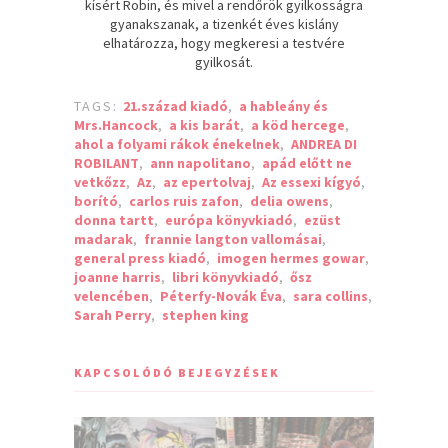
kísért Robin, és mivel a rendőrök gyilkosságra
gyanakszanak, a tizenkét éves kislány
elhatározza, hogy megkeresi a testvére
gyilkosát.
TAGS:
21.század kiadó
,
a hableány és
Mrs.Hancock
,
a kis barát
,
a köd hercege
,
ahol a folyami rákok énekelnek
,
ANDREA DI
ROBILANT
,
ann napolitano
,
apád előtt ne
vetkőzz
,
Az
,
az epertolvaj
,
Az essexi kígyó
,
borító
,
carlos ruis zafon
,
delia owens
,
donna tartt
,
európa könyvkiadó
,
ezüst
madarak
,
frannie langton vallomásai
,
general press kiadó
,
imogen hermes gowar
,
joanne harris
,
libri könyvkiadó
,
ősz
velencében
,
Péterfy-Novák Éva
,
sara collins
,
Sarah Perry
,
stephen king
KAPCSOLÓDÓ BEJEGYZÉSEK