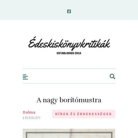
edeskiskonyvkritikak.hu
A nagy borítómustra
Dalma
HÍREK ÉS ÉRDEKESSÉGEK
6 ÉV EZELŐTT