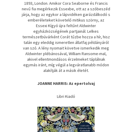
1893, London. Amikor Cora Seaborne és Francis
nevű fia megérkezik Essexbe, ott az a szóbeszéd
járja, hogy az egykor a lápvidéken garázdálkodó s
emberéleteket követelő mitikus szörny, az
Essexi Kígyó újra feltűnt Aldwinter
egyházközségének partjainál. Lelkes
természetbúvárként Corát tűzbe hozza a hír, hisz
talán egy eleddig ismeretlen állatfaj példányáról
van szó. A lény nyomait követve ismerkedik meg
Aldwinter plébánosával, William Ransome-mal,
akivel ellentmondásos érzelmeket táplálnak
egymás iránt, míg végül a legváratlanabb módon
alakítják át a másik életét.
JOANNE HARRIS: Az epertolvaj
Libri Kiadó