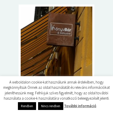
5+1 Kará
Dalma
9
A weboldalon cookie-kat használunk annak érdekében, hogy
megkönnyítsük Önnek az oldal használatát és releváns információkat
jeleníthessünk meg. Felhívjuk szíves figyelmét, hogy az oldal további
Egy különleges étterem és bár-
használata a cookie-k használatára vonatkozó beleegyezését jelenti.
könyvmolyoknak mindenképp
0
shares
További információ
Rendben
Nincs rendben
Dalma
10 ÉV EZELŐTT