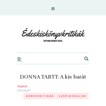
edeskiskonyvkritikak.hu
DONNA TARTT: A kis barát
Hajnal
6 ÉV EZELŐTT
KÖNYVKRITIKÁK
SZÉPIRODALOM