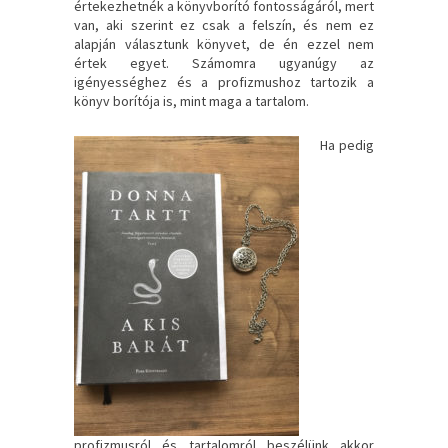
értekezhetnék a könyvborító fontosságáról, mert
van, aki szerint ez csak a felszín, és nem ez
alapján választunk könyvet, de én ezzel nem
értek egyet. Számomra ugyanúgy az
igényességhez és a profizmushoz tartozik a
könyv borítója is, mint maga a tartalom.
Ha pedig
profizmusról és tartalomról beszélünk akkor