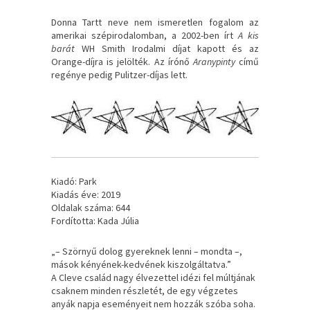
Donna Tartt neve nem ismeretlen fogalom az
amerikai szépirodalomban, a 2002-ben írt
A kis
barát
WH Smith Irodalmi díjat kapott és az
Orange-díjra is jelölték. Az írónő
Aranypinty
című
regénye pedig Pulitzer-díjas lett.
Kiadó: Park
Kiadás éve: 2019
Oldalak száma: 644
Fordította: Kada Júlia
„– Szörnyű dolog gyereknek lenni – mondta –,
mások kényének-kedvének kiszolgáltatva.”
A Cleve család nagy élvezettel idézi fel múltjának
csaknem minden részletét, de egy végzetes
anyák napja eseményeit nem hozzák szóba soha.