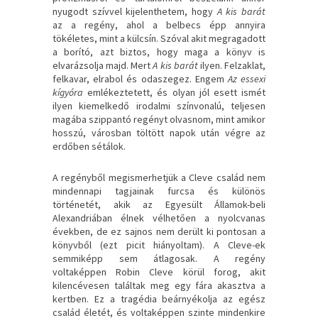
nyugodt szívvel kijelenthetem, hogy
A kis barát
az a regény, ahol a belbecs épp annyira
tökéletes, mint a külcsín. Szóval akit megragadott
a borító, azt biztos, hogy maga a könyv is
elvarázsolja majd. Mert
A kis barát
ilyen. Felzaklat,
felkavar, elrabol és odaszegez. Engem
Az essexi
kígyóra
emlékeztetett, és olyan jól esett ismét
ilyen kiemelkedő irodalmi színvonalú, teljesen
magába szippantó regényt olvasnom, mint amikor
hosszú, városban töltött napok után végre az
erdőben sétálok.
A regényből megismerhetjük a Cleve család nem
mindennapi tagjainak furcsa és különös
történetét, akik az Egyesült Államok-beli
Alexandriában élnek vélhetően a nyolcvanas
években, de ez sajnos nem derült ki pontosan a
könyvből (ezt picit hiányoltam). A Cleve-ek
semmiképp sem átlagosak. A regény
voltaképpen Robin Cleve körül forog, akit
kilencévesen találtak meg egy fára akasztva a
kertben. Ez a tragédia beárnyékolja az egész
család életét, és voltaképpen szinte mindenkire