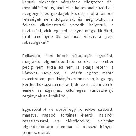
kapunk Alexandria városának jellegzetes déli
mentalitásából is, ahol éles határvonal húzódik a
szegények és gazdagok között, ahol a jómódú
feleségek nem dolgoznak, és még otthon is
fekete alkalmazottak vezetik helyettük a
háztartást, akik legalább annyira megvetik őket,
mint amennyire ők semmibe veszik a „régi
rabszolgákat.”
Felkavaró, éles képek váltogatják egymást,
megrázó, elgondolkodtató sorok, az ember
pedig nem tudja és nem is akarja letenni a
könyvet. Bevallom, a végén egész másra
számítottam, picit hiányérzetem is van, hogy egy
kérdés tisztázatlan maradt, de ez mit sem von le
ennek az izgalmas, különleges atmoszférájú
regénynek az értékéből.
Egyszóval
A kis barát
egy remekbe szabott,
magával ragadó történet életről, halálról,
rasszizmusról és előítéletekről, valamint
elgondolkodtató memoár a bosszú kényes
természetéről.