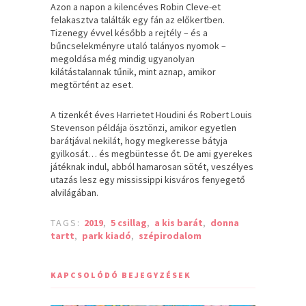
Azon a napon a kilencéves Robin Cleve-et
felakasztva találták egy fán az előkertben.
Tizenegy évvel később a rejtély – és a
bűncselekményre utaló talányos nyomok –
megoldása még mindig ugyanolyan
kilátástalannak tűnik, mint aznap, amikor
megtörtént az eset.
A tizenkét éves Harrietet Houdini és Robert Louis
Stevenson példája ösztönzi, amikor egyetlen
barátjával nekilát, hogy megkeresse bátyja
gyilkosát… és megbüntesse őt. De ami gyerekes
játéknak indul, abból hamarosan sötét, veszélyes
utazás lesz egy mississippi kisváros fenyegető
alvilágában.
TAGS:
2019
,
5 csillag
,
a kis barát
,
donna
tartt
,
park kiadó
,
szépirodalom
KAPCSOLÓDÓ BEJEGYZÉSEK