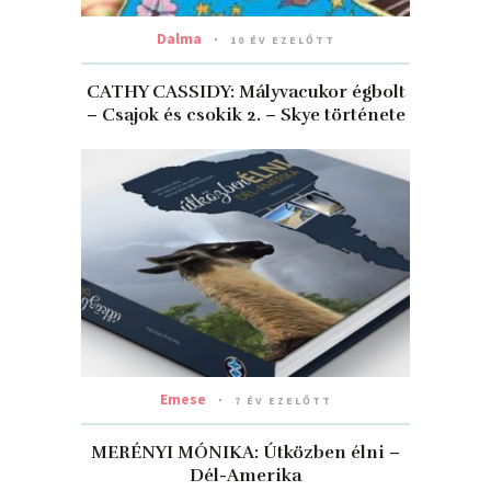
Dalma
10 ÉV EZELŐTT
CATHY CASSIDY: Mályvacukor égbolt
– Csajok és csokik 2. – Skye története
Emese
7 ÉV EZELŐTT
MERÉNYI MÓNIKA: Útközben élni –
Dél-Amerika