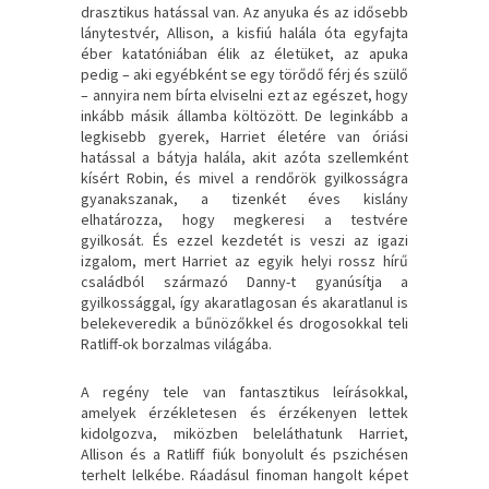
drasztikus hatással van. Az anyuka és az idősebb
lánytestvér, Allison, a kisfiú halála óta egyfajta
éber katatóniában élik az életüket, az apuka
pedig – aki egyébként se egy törődő férj és szülő
– annyira nem bírta elviselni ezt az egészet, hogy
inkább másik államba költözött. De leginkább a
legkisebb gyerek, Harriet életére van óriási
hatással a bátyja halála, akit azóta szellemként
kísért Robin, és mivel a rendőrök gyilkosságra
gyanakszanak, a tizenkét éves kislány
elhatározza, hogy megkeresi a testvére
gyilkosát. És ezzel kezdetét is veszi az igazi
izgalom, mert Harriet az egyik helyi rossz hírű
családból származó Danny-t gyanúsítja a
gyilkossággal, így akaratlagosan és akaratlanul is
belekeveredik a bűnözőkkel és drogosokkal teli
Ratliff-ok borzalmas világába.
A regény tele van fantasztikus leírásokkal,
amelyek érzékletesen és érzékenyen lettek
kidolgozva, miközben beleláthatunk Harriet,
Allison és a Ratliff fiúk bonyolult és pszichésen
terhelt lelkébe. Ráadásul finoman hangolt képet