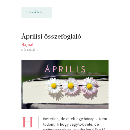
tovább...
Áprilisi összefoglaló
Hajnal
6 ÉV EZELŐTT
H
ihetetlen, de eltelt egy hónap… Nem
tudom, Ti hogy vagytok vele, de
számomra olyan, mintha legalább fél