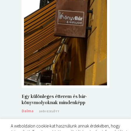
5+1 Kará
Dalma
9
Egy különleges étterem és bár-
könyvmolyoknak mindenképp
Dalma
10 ÉV EZELŐTT
A weboldalon cookie-kat használunk annak érdekében, hogy