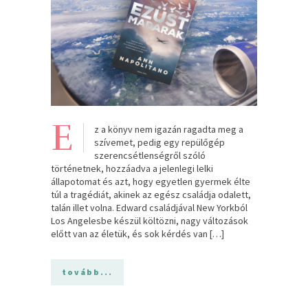
E
z a könyv nem igazán ragadta meg a
szívemet, pedig egy repülőgép
szerencsétlenségről szóló
történetnek, hozzáadva a jelenlegi lelki
állapotomat és azt, hogy egyetlen gyermek élte
túl a tragédiát, akinek az egész családja odalett,
talán illet volna. Edward családjával New Yorkból
Los Angelesbe készül költözni, nagy változások
előtt van az életük, és sok kérdés van […]
tovább...