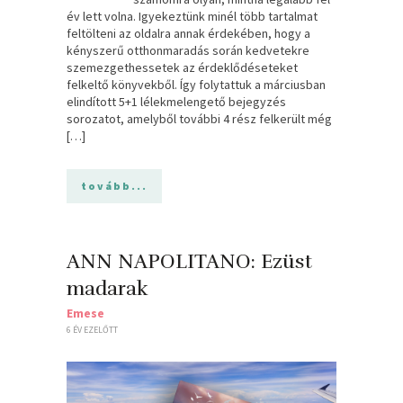
év lett volna. Igyekeztünk minél több tartalmat
feltölteni az oldalra annak érdekében, hogy a
kényszerű otthonmaradás során kedvetekre
szemezgethessetek az érdeklődéseteket
felkeltő könyvekből. Így folytattuk a márciusban
elindított 5+1 lélekmelengető bejegyzés
sorozatot, amelyből további 4 rész felkerült még
[…]
tovább...
ANN NAPOLITANO: Ezüst
madarak
Emese
6 ÉV EZELŐTT