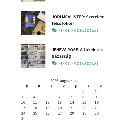
JODI MCALISTER: Szerelem
felsőfokon
NINCS HOZZÁSZÓLÁS
JENEVA ROSE: A ​tökéletes
házasság
NINCS HOZZÁSZÓLÁS
2026. augusztus
h
K
s
c
p
s
v
1
2
3
4
5
6
7
8
9
10
11
12
13
14
15
16
17
18
19
20
21
22
23
24
25
26
27
28
29
30
31