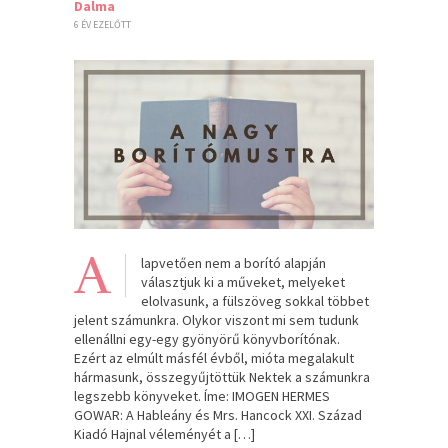
Dalma
6 ÉV EZELŐTT
A
lapvetően nem a borító alapján
választjuk ki a műveket, melyeket
elolvasunk, a fülszöveg sokkal többet
jelent számunkra. Olykor viszont mi sem tudunk
ellenállni egy-egy gyönyörű könyvborítónak.
Ezért az elmúlt másfél évből, mióta megalakult
hármasunk, összegyűjtöttük Nektek a számunkra
legszebb könyveket. Íme: IMOGEN HERMES
GOWAR: A Hableány és Mrs. Hancock XXI. Század
Kiadó Hajnal véleményét a […]