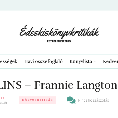
edeskiskonyvkritikak.hu
kességek
Havi összefoglaló
Könyvlista
Kedven
INS – Frannie Langton 
se
Nincs hozzászólás
KÖNYVKRITIKÁK
EZELŐTT