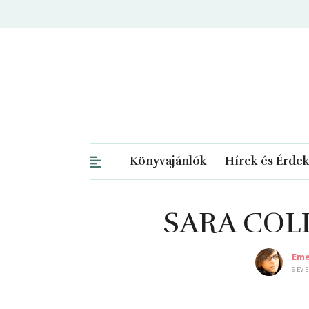
Könyvajánlók
Hírek és Érde
SARA COLL
Eme
6 ÉV 