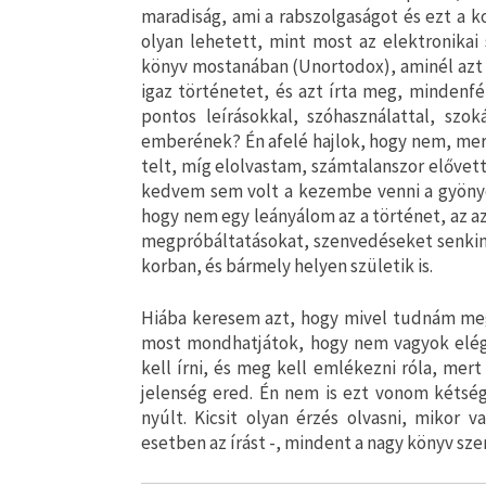
maradiság, ami a rabszolgaságot és ezt a k
olyan lehetett, mint most az elektronika
könyv mostanában (Unortodox), aminél azt 
igaz történetet, és azt írta meg, mindenfé
pontos leírásokkal, szóhasználattal, szo
emberének? Én afelé hajlok, hogy nem, mer
telt, míg elolvastam, számtalanszor elővett
kedvem sem volt a kezembe venni a gyönyör
hogy nem egy leányálom az a történet, az az
megpróbáltatásokat, szenvedéseket senkine
korban, és bármely helyen születik is.
Hiába keresem azt, hogy mivel tudnám meg
most mondhatjátok, hogy nem vagyok elég 
kell írni, és meg kell emlékezni róla, mer
jelenség ered. Én nem is ezt vonom kétség
nyúlt. Kicsit olyan érzés olvasni, mikor v
esetben az írást -, mindent a nagy könyv sze