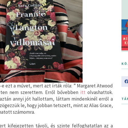
KÖ
e ezt a művet, mert azt írták róla: ” Margaret Atwood
zetten nem szerettem. Erről bővebben
itt
olvashattok.
aztán annyi jót hallottam, láttam mindenkinél erről a
TÁ
ögezzük le, hogy jobban tetszett, mint az Alias Grace,
 hatott számomra.
rt kifejezetten távoli, és szinte felfoghatatlan az a