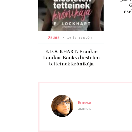
G
cse
Dalma
10 ÉV EZELŐTT
E.LOCKHART: Frankie
Landau-Banks dicstelen
tetteinek krónikája
Emese
2020-06-27