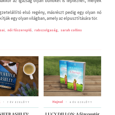
akkor az igazság olyan bűnöket is leplezhet, melyek
gzetelállító első regény, másrészt pedig egy olyan nő
lakítják egy olyan világban, amely az elpusztítására tör.
sai
,
női főszereplő
,
rabszolgaság
,
sarah collins
l
Hajnal
7 ÉV EZELŐTT
6 ÉV EZELŐTT
NIFER ASHLEY:
LUCY DILLON: A fénysugár