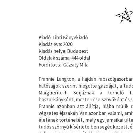
Kiadó: Libri Könyvkiadó
Kiadás éve: 2020
Kiadás helye: Budapest
Oldalak száma: 444 oldal
Fordította: Gázsity Mila
Frannie ​Langton, a hajdan rabszolgasorban
hatóságok szerint megölte gazdáját, a tud
Marguerite-t. Sorjáznak a terhelő t
boszorkányként, mesteri cselszövőként és s
Frannie azonban azt állítja, hiába múlik 
végzetes éjszakán. Van azonban valami, amit
életének történetét, mely egy jamaikai ült
tudós szörnyű kísérleteiben segédkezett, és