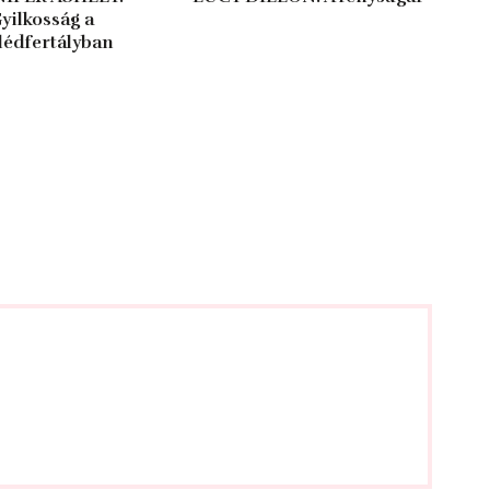
yilkosság a
lédfertályban