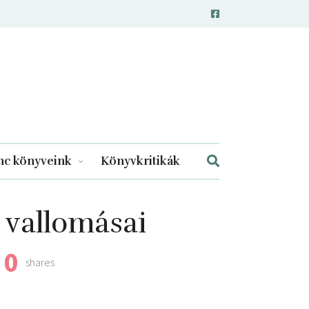
c könyveink
Könyvkritikák
vallomásai
0
shares