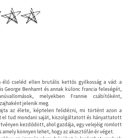
 élő cseléd ellen brutális kettős gyilkosság a vád: a
ós George Benhamt és annak különc francia feleségét,
anúvallomások, melyekben Frannie csábítóként,
zajhaként jelenik meg.
rajta az élete, képtelen felidézni, mi történt azon a
 el tud mondani: saját, kiszolgáltatott és hányattatott
etvényen kezdődött, ahol gazdája, egy velejéig romlott
 amely könnyen lehet, hogy az akasztófán ér véget.