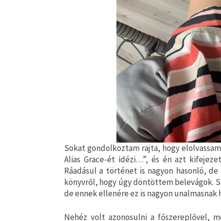
Sokat gondolkoztam rajta, hogy elolvassam-
Alias Grace-ét idézi…”, és én azt kifeje
Ráadásul a történet is nagyon hasonló, de 
könyvről, hogy úgy döntöttem belevágok. Sz
de ennek ellenére ez is nagyon unalmasnak
Nehéz volt azonosulni a főszereplővel, me