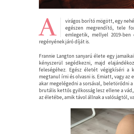
A
virágos borító mögött, egy nehé
egészen megrendítő, tele for
emlegetik, mellyel 2019-ben
regényének járó díját is.
Frannie Langton sanyarú élete egy jamaikai
kényszerül segédkezni, majd elajándék
feleségéhez. Egész életét végigkíséri a 
megtanul írni és olvasni is. Emiatt, vagy 
akar megelégedni a sorsával, beletörődni a
brutális kettős gyilkosság lesz ellene a vád
az életébe, amik távol állnak a valóságtól,