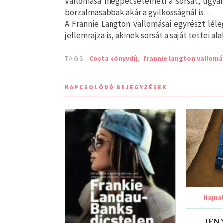
Vallomása megpecsételheti a sorsát, ugyan
borzalmasabbak akár a gyilkosságnál is…
A Frannie Langton vallomásai egyrészt léle
jellemrajza is, akinek sorsát a saját tettei a
TAGS:
Costa könyvdíj
,
frannie langton vallomá
KAPCSOLÓDÓ BEJEGYZÉSEK
Hajna
JEN