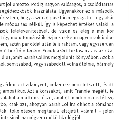
ort jellemezte. Pedig nagyon valóságos, a cselédtartás
i segédeszközök használata. Ugyanakkor ez a második
éreztem, hogy a szerző pusztán megragadott egy akár
le módosítás nélkül. Így is képezhet értéket valaki, a
kások felelevenítésével, de vajon ez elég a mai kor
t így monotonná válik. Sajnos nekem nagyon sok időbe
em, aztán pár oldal után le is raktam, vagy egyszerűen
ű borító ellenére. Ennek azért biztosan az is az oka,
 élet, amit Sarah Collins megjelenít könyvében. Azok a
k sem szabad, vagy szabadott volna átélnie, bármely
védeni ezt a könyvet, nekem ez nem tetszett, és itt
empatikus. Azt a korszakot, amit Frannie megélt, le
t valahol a múltunk része, amiből minden ma is létező
be, csak azt, ahogyan Sarah Collins ehhez a témához
alaki tökéletesen megtanul, elsajátít valamit – jelen
rint csinál, az mégsem működik elég jól.