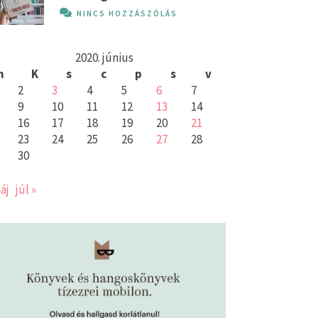
NINCS HOZZÁSZÓLÁS
2020. június
h
K
s
c
p
s
v
2
3
4
5
6
7
9
10
11
12
13
14
16
17
18
19
20
21
23
24
25
26
27
28
30
áj
júl »