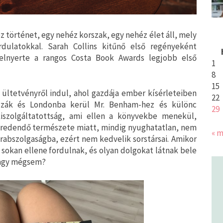
z történet, egy nehéz korszak, egy nehéz élet áll, mely
dulatokkal. Sarah Collins kitűnő első regényeként
 elnyerte a rangos Costa Book Awards legjobb első
1
8
15
 ültetvényről indul, ahol gazdája ember kísérleteiben
22
ozzák és Londonba kerül Mr. Benham-hez és különc
29
kiszolgáltatottság, ami ellen a könyvekbe menekül,
az eredendő természete miatt, mindig nyughatatlan, nem
« m
 rabszolgaságba, ezért nem kedvelik sorstársai. Amikor
, sokan ellene fordulnak, és olyan dolgokat látnak bele
 vagy mégsem?