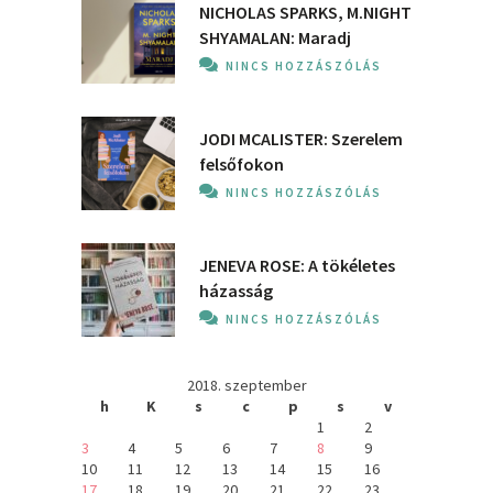
NICHOLAS SPARKS, M.NIGHT
SHYAMALAN: Maradj
NINCS HOZZÁSZÓLÁS
JODI MCALISTER: Szerelem
felsőfokon
NINCS HOZZÁSZÓLÁS
JENEVA ROSE: A ​tökéletes
házasság
NINCS HOZZÁSZÓLÁS
2018. szeptember
h
K
s
c
p
s
v
1
2
3
4
5
6
7
8
9
10
11
12
13
14
15
16
17
18
19
20
21
22
23