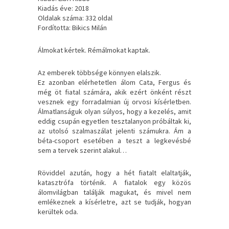
Kiadás éve: 2018
Oldalak száma: 332 oldal
Fordította: Bikics Milán
Álmokat ​kértek. Rémálmokat kaptak.
Az emberek többsége könnyen elalszik.
Ez azonban elérhetetlen álom Cata, Fergus és
még öt fiatal számára, akik ezért önként részt
vesznek egy forradalmian új orvosi kísérletben.
Álmatlanságuk olyan súlyos, hogy a kezelés, amit
eddig csupán egyetlen tesztalanyon próbáltak ki,
az utolsó szalmaszálat jelenti számukra. Ám a
béta-csoport esetében a teszt a legkevésbé
sem a tervek szerint alakul…
Röviddel azután, hogy a hét fiatalt elaltatják,
katasztrófa történik. A fiatalok egy közös
álomvilágban találják magukat, és mivel nem
emlékeznek a kísérletre, azt se tudják, hogyan
kerültek oda.