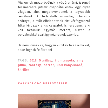
Míg ennek megpróbálnak a végére járni, iszonyú
felismerésre jutnak: csapdába estek egy olyan
világban, ahol megelevenednek a legvadabb
rémálmaik. A tudatalatti álomvilág irtózatos
szörnyei, a múlt elfeledettnek hitt vérfagyasztó
titkai kínozzák a kis csapatot. Ismeretlenül is ki
kell tartaniuk egymás mellett, hiszen a
borzalmakkal csak így nézhetnek szembe.
Ha nem jönnek rá, hogyan küzdjék le az álmaikat,
sose fognak felébredni.
TAGS:
2018
,
5 csillag
,
álomcsapda
,
amy
plum
,
fantasy
,
horror
,
libri könyvkiadó
,
thriller
KAPCSOLÓDÓ BEJEGYZÉSEK