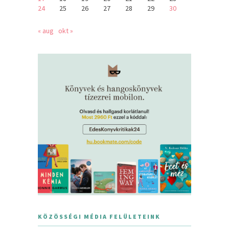
24
25
26
27
28
29
30
« aug
okt »
KÖZÖSSÉGI MÉDIA FELÜLETEINK