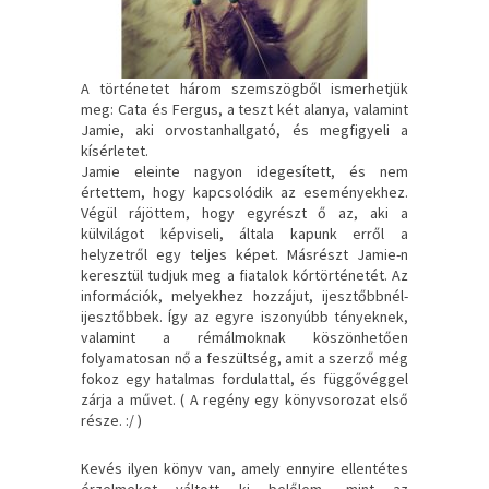
A történetet három szemszögből ismerhetjük
meg: Cata és Fergus, a teszt két alanya, valamint
Jamie, aki orvostanhallgató, és megfigyeli a
kísérletet.
Jamie eleinte nagyon idegesített, és nem
értettem, hogy kapcsolódik az eseményekhez.
Végül rájöttem, hogy egyrészt ő az, aki a
külvilágot képviseli, általa kapunk erről a
helyzetről egy teljes képet. Másrészt Jamie-n
keresztül tudjuk meg a fiatalok kórtörténetét. Az
információk, melyekhez hozzájut, ijesztőbbnél-
ijesztőbbek. Így az egyre iszonyúbb tényeknek,
valamint a rémálmoknak köszönhetően
folyamatosan nő a feszültség, amit a szerző még
fokoz egy hatalmas fordulattal, és függővéggel
zárja a művet. ( A regény egy könyvsorozat első
része. :/ )
Kevés ilyen könyv van, amely ennyire ellentétes
érzelmeket váltott ki belőlem, mint az