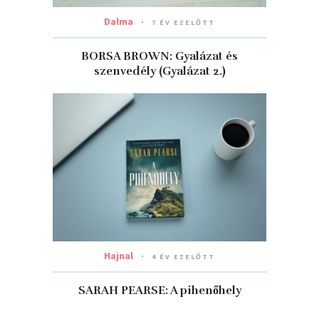
Dalma
7 ÉV EZELŐTT
BORSA BROWN: Gyalázat ​és
szenvedély (Gyalázat 2.)
Hajnal
4 ÉV EZELŐTT
SARAH PEARSE: A pihenőhely