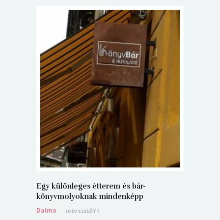
5+1 Kará
Dalma
9
Egy különleges étterem és bár-
könyvmolyoknak mindenképp
Dalma
10 ÉV EZELŐTT