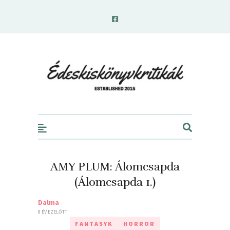
edeskiskonyvkritikak.hu
AMY PLUM: Álomcsapda
(Álomcsapda 1.)
Dalma
8 ÉV EZELŐTT
FANTASYK
HORROR