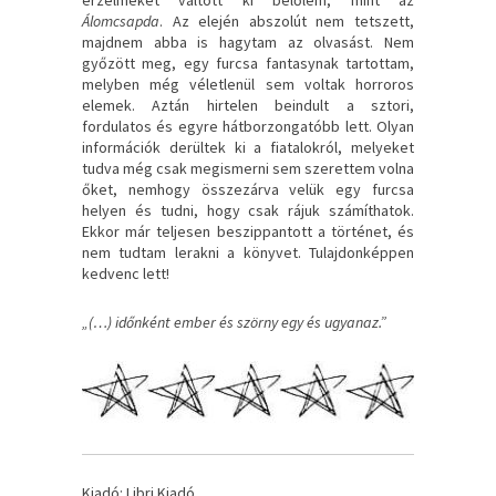
Álomcsapda
. Az elején abszolút nem tetszett,
majdnem abba is hagytam az olvasást. Nem
győzött meg, egy furcsa fantasynak tartottam,
melyben még véletlenül sem voltak horroros
elemek. Aztán hirtelen beindult a sztori,
fordulatos és egyre hátborzongatóbb lett. Olyan
információk derültek ki a fiatalokról, melyeket
tudva még csak megismerni sem szerettem volna
őket, nemhogy összezárva velük egy furcsa
helyen és tudni, hogy csak rájuk számíthatok.
Ekkor már teljesen beszippantott a történet, és
nem tudtam lerakni a könyvet. Tulajdonképpen
kedvenc lett!
„(…) időnként ember és szörny egy és ugyanaz.”
Kiadó: Libri Kiadó