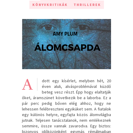
KÖNYVKRITIKÁK
THRILLEREK
A
dott egy kísérlet, melyben hét, 20
éven aluli, alvásproblémával küzdő
beteg vesz részt. Épp hogy elaltatják
őket, áramszünet következik be a laborba. Ez a
pár perc pedig bőven elég ahhoz, hogy ne
lehessen felébreszteni egyiküket sem. A fiatalok
egy különös helyre, egyfajta közös álomvilágba
jutnak. Teljesen tanácstalanok, nem emlékeznek
semmire, össze vannak zavarodva. Egy biztos:
bizonyos időközönként egymás rémálmaiban