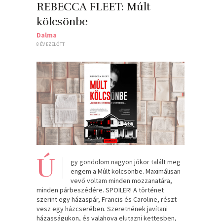
REBECCA FLEET: Múlt ​
kölcsönbe
Dalma
8 ÉV EZELŐTT
Ú
gy gondolom nagyon jókor talált meg
engem a Múlt kölcsönbe. Maximálisan
vevő voltam minden mozzanatára,
minden párbeszédére. SPOILER! A történet
szerint egy házaspár, Francis és Caroline, részt
vesz egy házcserében. Szeretnének javítani
házasságukon, és valahova elutazni kettesben,