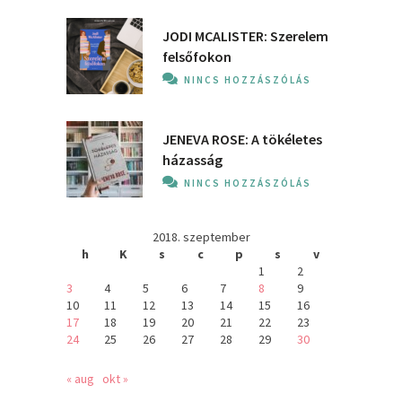
JODI MCALISTER: Szerelem
felsőfokon
NINCS HOZZÁSZÓLÁS
JENEVA ROSE: A ​tökéletes
házasság
NINCS HOZZÁSZÓLÁS
2018. szeptember
h
K
s
c
p
s
v
1
2
3
4
5
6
7
8
9
10
11
12
13
14
15
16
17
18
19
20
21
22
23
24
25
26
27
28
29
30
« aug
okt »