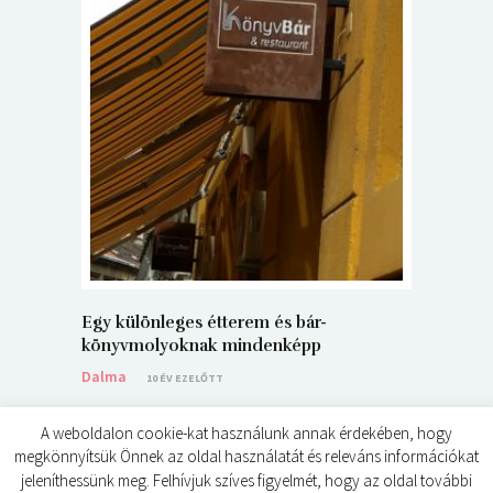
5+1 Kará
Dalma
9
Egy különleges étterem és bár-
könyvmolyoknak mindenképp
Dalma
10 ÉV EZELŐTT
A weboldalon cookie-kat használunk annak érdekében, hogy
megkönnyítsük Önnek az oldal használatát és releváns információkat
jeleníthessünk meg. Felhívjuk szíves figyelmét, hogy az oldal további