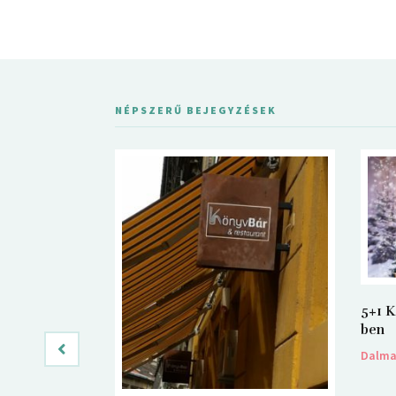
NÉPSZERŰ BEJEGYZÉSEK
5+1 K
ben
Dalm