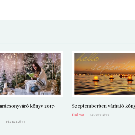
arácsonyváró könyv 2017-
Szeptemberben várható kön
Dalma
9 ÉV EZELŐTT
a
9 ÉV EZELŐTT