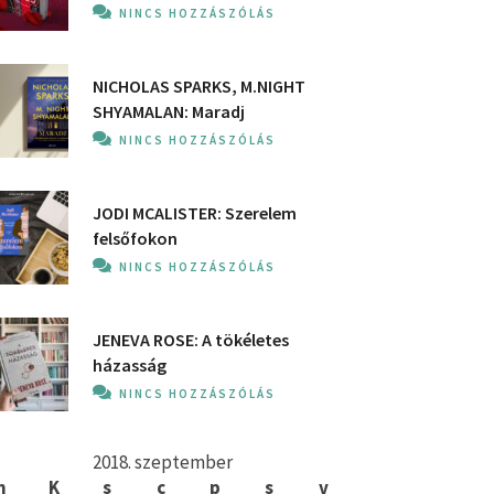
NINCS HOZZÁSZÓLÁS
NICHOLAS SPARKS, M.NIGHT
SHYAMALAN: Maradj
NINCS HOZZÁSZÓLÁS
JODI MCALISTER: Szerelem
felsőfokon
NINCS HOZZÁSZÓLÁS
JENEVA ROSE: A ​tökéletes
házasság
NINCS HOZZÁSZÓLÁS
2018. szeptember
h
K
s
c
p
s
v