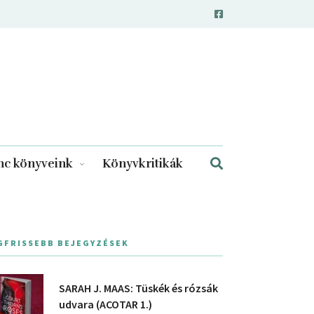
c könyveink
Könyvkritikák
GFRISSEBB BEJEGYZÉSEK
SARAH J. MAAS: Tüskék és rózsák
udvara (ACOTAR 1.)