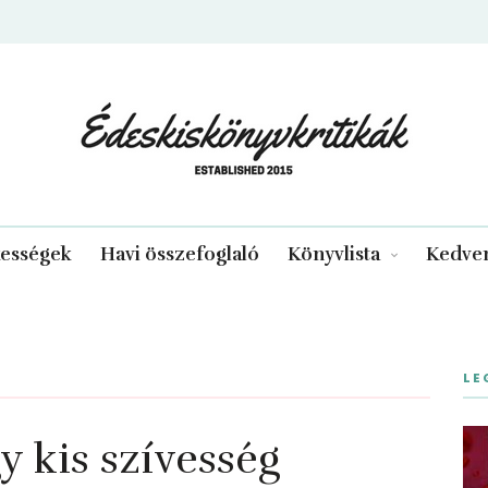
edeskiskonyvkritikak.hu
kességek
Havi összefoglaló
Könyvlista
Kedven
LE
​kis szívesség