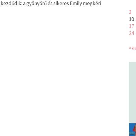
kezdődik: a gyönyörű és sikeres Emily megkéri
3
10
17
24
« a