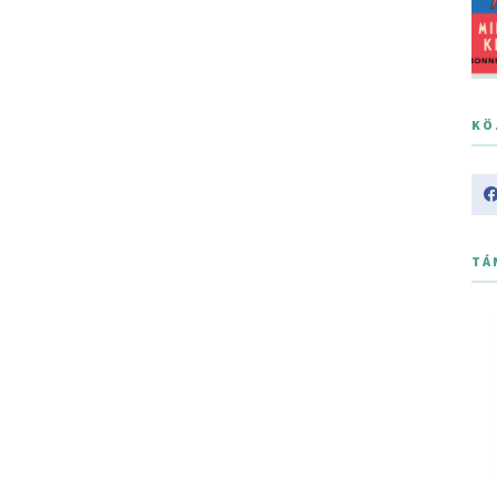
KÖ
TÁ