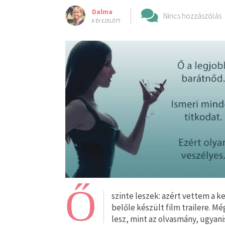
Dalma
Nincs hozzászólás
8 ÉV EZELŐTT
Ő
szinte leszek: azért vettem a 
belőle készült film trailere. 
lesz, mint az olvasmány, ugyani