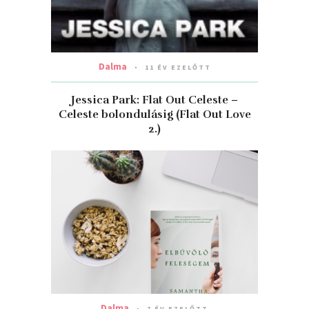
Dalma
11 ÉV EZELŐTT
Jessica Park: Flat Out Celeste –
Celeste bolondulásig (Flat Out Love
2.)
Dalma
7 ÉV EZELŐTT