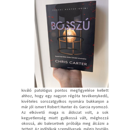
kiváló patológus pontos megfigyelése kellett
ahhoz, hogy egy nagyon régóta tevékenykedő,
kivételes sorozatgyilkos nyomára bukkanjon a
már jól ismert Robert Hunter és Garcia nyomozó.
Az elkövető maga is áldozat volt, a sok
kegyetlenség miatt gyilkossá vált, méghozzá
okossá, aki balesetnek próbálja meg álcázni a
tetteit. Az indítékok személyesek, mégis brutális