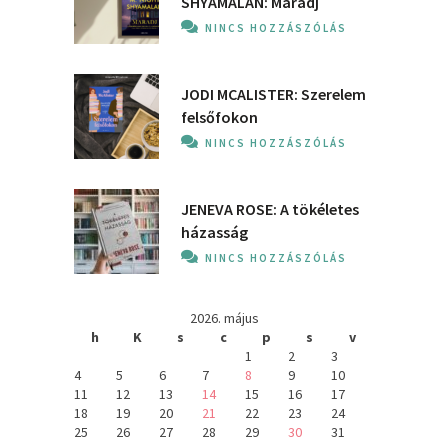
SHYAMALAN: Maradj
NINCS HOZZÁSZÓLÁS
JODI MCALISTER: Szerelem
felsőfokon
NINCS HOZZÁSZÓLÁS
JENEVA ROSE: A ​tökéletes
házasság
NINCS HOZZÁSZÓLÁS
2026. május
h
K
s
c
p
s
v
1
2
3
4
5
6
7
8
9
10
11
12
13
14
15
16
17
18
19
20
21
22
23
24
25
26
27
28
29
30
31