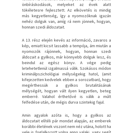
önbíráskodások, melyeket az évek alatt
tökéletesre fejlesztett. Az elkövetés is mindig
más kegyetlenség, így a nyomozóknak igazán
nehéz dolguk van, amíg rá nem jönnek, hogyan,
honnan szedi áldozatait.
A 13. rész elején kevés az információ, zavaros a
kép, emiatt kicsit lassabb a tempója, ám miután a
nyomozók rájönnek, hogyan, honnan szedi
áldozait a gyilkos, már könnyebb dolguk lesz, és
beindul az egész könyv. A vége pedig
letehetetlenül izgalmassá válik. Szokásos módon
kriminálpszichológiai mélységekig hatol, (amit
kifejezetten kedvelek ebben a sorozatban), hogy
megérthessük a gyilkos brutalitásának
mélységét, hogyan vált ilyen kegyetlen, beteg
emberré. Valahol érthetővé is válik a múlt
felfedése után, de mégis durva szintekig fajul.
Amin agyalok azóta is, hogy a gyilkos az
áldozatait elítéli pár mondat alapján, az emberek
korábbi életének viszont nem néz utána, holott ha
vele is foglalkozott volna anno valaki, vagy segít