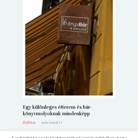
5+1 Kará
Dalma
9
Egy különleges étterem és bár-
könyvmolyoknak mindenképp
Dalma
10 ÉV EZELŐTT