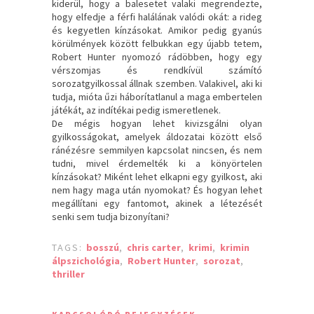
kiderül, hogy a balesetet valaki megrendezte,
hogy elfedje a férfi halálának valódi okát: a rideg
és kegyetlen kínzásokat. Amikor pedig gyanús
körülmények között felbukkan egy újabb tetem,
Robert Hunter nyomozó rádöbben, hogy egy
vérszomjas és rendkívül számító
sorozatgyilkossal állnak szemben. Valakivel, aki ki
tudja, mióta űzi háborítatlanul a maga embertelen
játékát, az indítékai pedig ismeretlenek.
De mégis hogyan lehet kivizsgálni olyan
gyilkosságokat, amelyek áldozatai között első
ránézésre semmilyen kapcsolat nincsen, és nem
tudni, mivel érdemelték ki a könyörtelen
kínzásokat? Miként lehet elkapni egy gyilkost, aki
nem hagy maga után nyomokat? És hogyan lehet
megállítani egy fantomot, akinek a létezését
senki sem tudja bizonyítani?
TAGS:
bosszú
,
chris carter
,
krimi
,
krimin
álpszichológia
,
Robert Hunter
,
sorozat
,
thriller