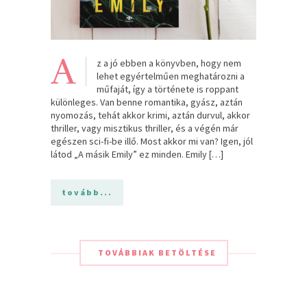
A
z a jó ebben a könyvben, hogy nem
lehet egyértelműen meghatározni a
műfaját, így a története is roppant
különleges. Van benne romantika, gyász, aztán
nyomozás, tehát akkor krimi, aztán durvul, akkor
thriller, vagy misztikus thriller, és a végén már
egészen sci-fi-be illő. Most akkor mi van? Igen, jól
látod „A másik Emily” ez minden. Emily […]
tovább...
TOVÁBBIAK BETÖLTÉSE