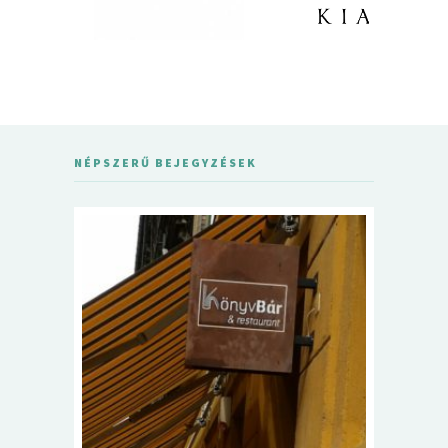
NÉPSZERŰ BEJEGYZÉSEK
5+1 Kará