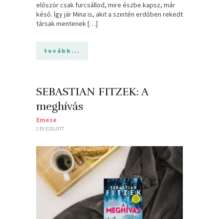
először csak furcsállod, mire észbe kapsz, már
késő. Így jár Mina is, akit a szintén erdőben rekedt
társak mentenek […]
tovább...
SEBASTIAN FITZEK: A
meghívás
Emese
2 ÉV EZELŐTT