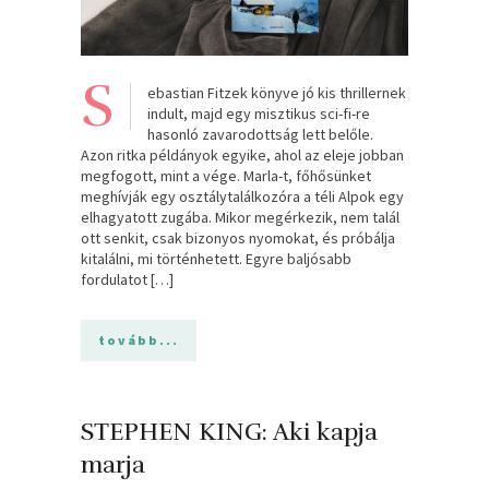
S
ebastian Fitzek könyve jó kis thrillernek
indult, majd egy misztikus sci-fi-re
hasonló zavarodottság lett belőle.
Azon ritka példányok egyike, ahol az eleje jobban
megfogott, mint a vége. Marla-t, főhősünket
meghívják egy osztálytalálkozóra a téli Alpok egy
elhagyatott zugába. Mikor megérkezik, nem talál
ott senkit, csak bizonyos nyomokat, és próbálja
kitalálni, mi történhetett. Egyre baljósabb
fordulatot […]
tovább...
STEPHEN KING: Aki kapja
marja