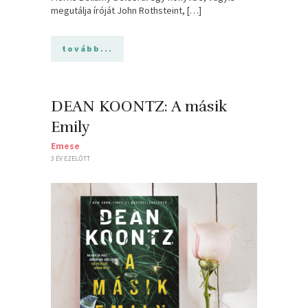
megutálja íróját John Rothsteint, […]
tovább...
DEAN KOONTZ: A másik
Emily
Emese
3 ÉV EZELŐTT