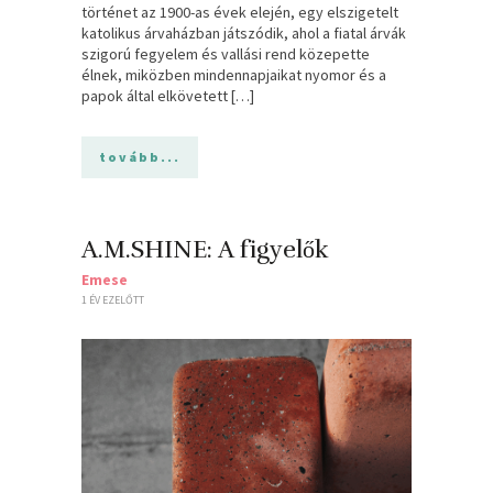
történet az 1900-as évek elején, egy elszigetelt
katolikus árvaházban játszódik, ahol a fiatal árvák
szigorú fegyelem és vallási rend közepette
élnek, miközben mindennapjaikat nyomor és a
papok által elkövetett […]
tovább...
A.M.SHINE: A figyelők
Emese
1 ÉV EZELŐTT