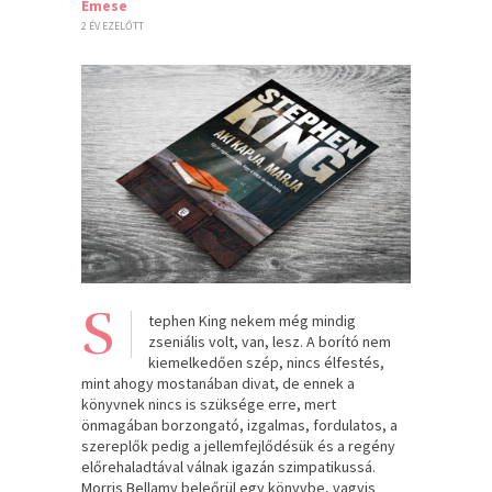
Emese
2 ÉV EZELŐTT
S
tephen King nekem még mindig
zseniális volt, van, lesz. A borító nem
kiemelkedően szép, nincs élfestés,
mint ahogy mostanában divat, de ennek a
könyvnek nincs is szüksége erre, mert
önmagában borzongató, izgalmas, fordulatos, a
szereplők pedig a jellemfejlődésük és a regény
előrehaladtával válnak igazán szimpatikussá.
Morris Bellamy beleőrül egy könyvbe, vagyis