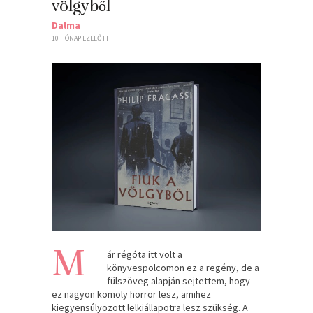
völgyből
Dalma
10 HÓNAP EZELŐTT
M
ár régóta itt volt a
könyvespolcomon ez a regény, de a
fülszöveg alapján sejtettem, hogy
ez nagyon komoly horror lesz, amihez
kiegyensúlyozott lelkiállapotra lesz szükség. A