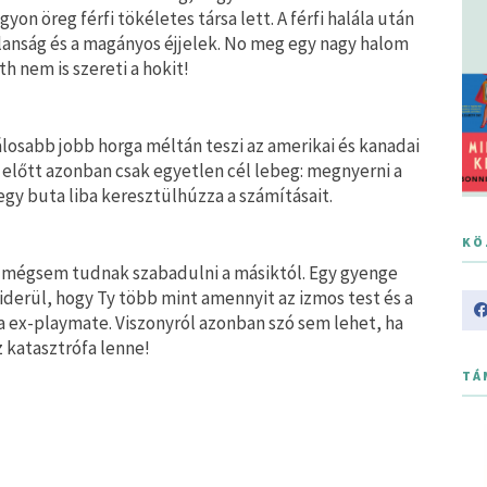
on öreg férfi tökéletes társa lett. A férfi halála után
lanság és a magányos éjjelek. No meg egy nagy halom
h nem is szereti a hokit!
álosabb jobb horga méltán teszi az amerikai és kanadai
 előtt azonban csak egyetlen cél lebeg: megnyerni a
gy buta liba keresztülhúzza a számításait.
KÖ
t, mégsem tudnak szabadulni a másiktól. Egy gyenge
iderül, hogy Ty több mint amennyit az izmos test és a
ta ex-playmate. Viszonyról azonban szó sem lehet, ha
 katasztrófa lenne!
TÁ