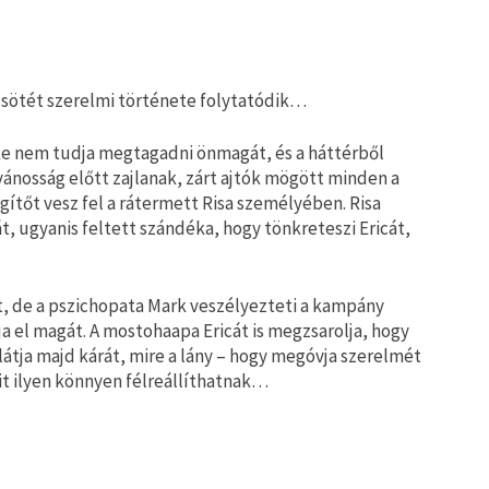
 sötét szerelmi története folytatódik…
lake nem tudja megtagadni önmagát, és a háttérből
lvánosság előtt zajlanak, zárt ajtók mögött minden a
segítőt vesz fel a rátermett Risa személyében. Risa
 ugyanis feltett szándéka, hogy tönkreteszi Ericát,
t, de a pszichopata Mark veszélyezteti a kampány
ja el magát. A mostohaapa Ericát is megzsarolja, hogy
átja majd kárát, mire a lány – hogy megóvja szerelmét
akit ilyen könnyen félreállíthatnak…