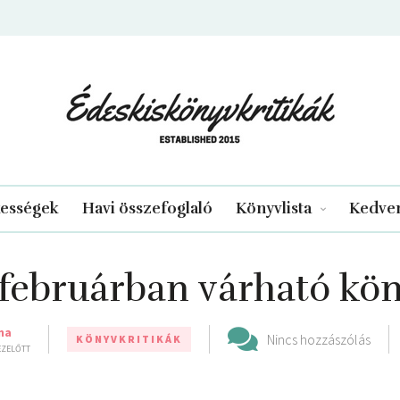
edeskiskonyvkritikak.hu
kességek
Havi összefoglaló
Könyvlista
Kedven
.februárban várható kö
ma
Nincs hozzászólás
KÖNYVKRITIKÁK
 EZELŐTT