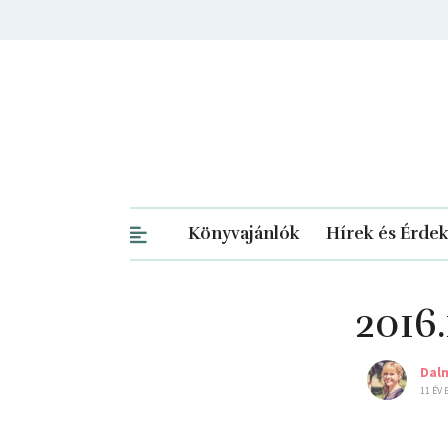
Könyvajánlók
Hírek és Érde
2016
Dal
11 ÉV