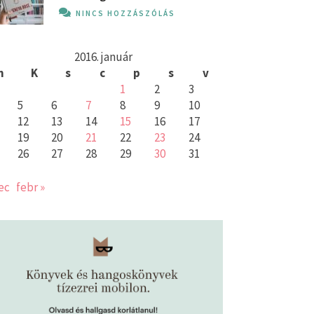
NINCS HOZZÁSZÓLÁS
2016. január
h
K
s
c
p
s
v
1
2
3
5
6
7
8
9
10
12
13
14
15
16
17
19
20
21
22
23
24
26
27
28
29
30
31
ec
febr »