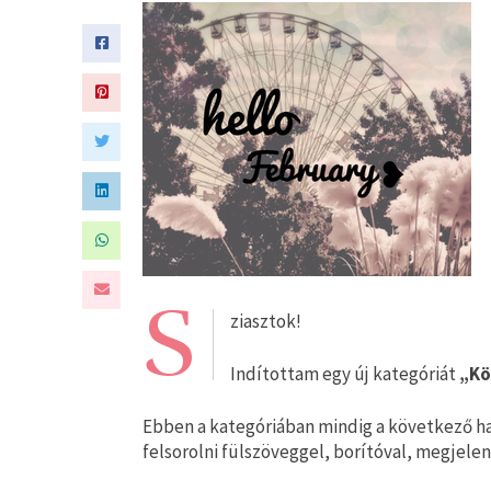
S
ziasztok!
Indítottam egy új kategóriát
„Kö
Ebben a kategóriában mindig a következő h
felsorolni fülszöveggel, borítóval, megjele