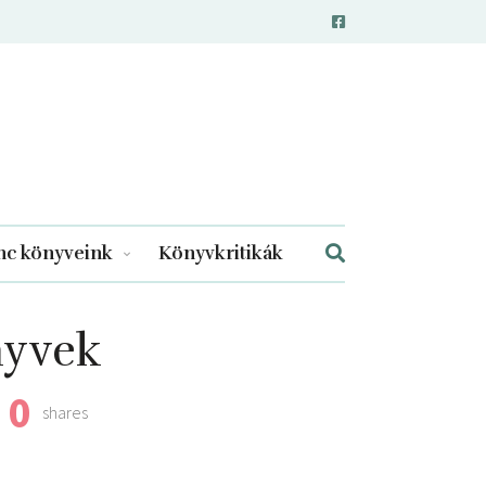
c könyveink
Könyvkritikák
nyvek
0
shares