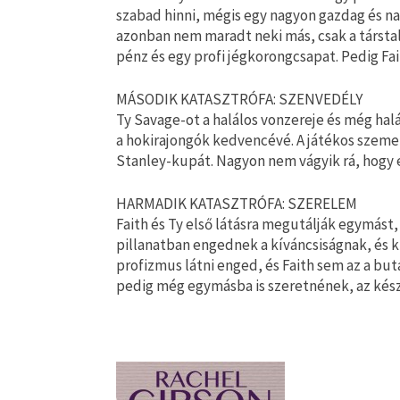
szabad hinni, mégis egy nagyon gazdag és nagy
azonban nem maradt neki más, csak a társta
pénz és egy profi jégkorongcsapat. Pedig Fait
MÁSODIK KATASZTRÓFA: SZENVEDÉLY
Ty Savage-ot a halálos vonzereje és még hal
a hokirajongók kedvencévé. A játékos szeme
Stanley-kupát. Nagyon nem vágyik rá, hogy e
HARMADIK KATASZTRÓFA: SZERELEM
Faith és Ty első látásra megutálják egymás
pillanatban engednek a kíváncsiságnak, és k
profizmus látni enged, és Faith sem az a bu
pedig még egymásba is szeretnének, az kész