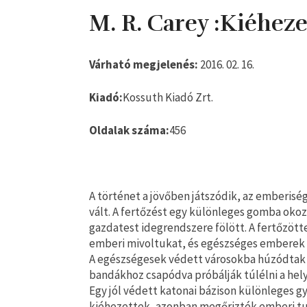
M. R. Carey :Kiéhez
Várható megjelenés:
2016. 02. 16.
Kiadó:
Kossuth Kiadó Zrt.
Oldalak száma:
456
A történet a jövőben játszódik, az emberisé
vált. A fertőzést egy különleges gomba okozz
gazdatest idegrendszere fölött. A fertőzött
emberi mivoltukat, és egészséges emberek 
A egészségesek védett városokba húzódtak v
bandákhoz csapódva próbálják túlélni a hel
Egy jól védett katonai bázison különleges gy
kiéhezettek, azonban megőrizték emberi t