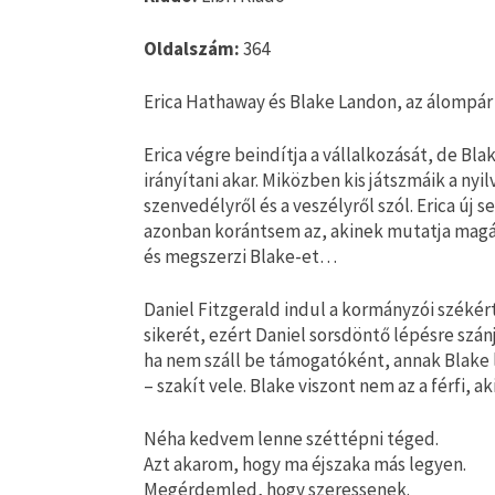
Oldalszám:
364
Erica Hathaway és Blake Landon, az álompár
Erica végre beindítja a vállalkozását, de B
irányítani akar. Miközben kis játszmáik a nyi
szenvedélyről és a veszélyről szól. Erica új 
azonban korántsem az, akinek mutatja magát,
és megszerzi Blake-et…
Daniel Fitzgerald indul a kormányzói székér
sikerét, ezért Daniel sorsdöntő lépésre szán
ha nem száll be támogatóként, annak Blake l
– szakít vele. Blake viszont nem az a férfi, 
Néha kedvem lenne széttépni téged.
Azt akarom, hogy ma éjszaka más legyen.
Megérdemled, hogy szeressenek.