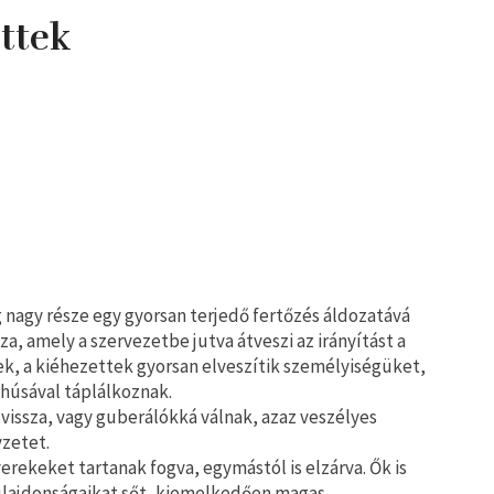
ettek
g nagy része egy gyorsan terjedő fertőzés áldozatává
a, amely a szervezetbe jutva átveszi az irányítást a
ek, a kiéhezettek gyorsan elveszítik személyiségüket,
húsával táplálkoznak.
issza, vagy guberálókká válnak, azaz veszélyes
yzetet.
erekeket tartanak fogva, egymástól is elzárva. Ők is
ulajdonságaikat sőt, kiemelkedően magas