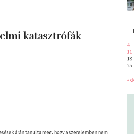
relmi katasztrófák
4
11
18
25
« d
 esések árán tanulta meg, hogy a szerelemben nem