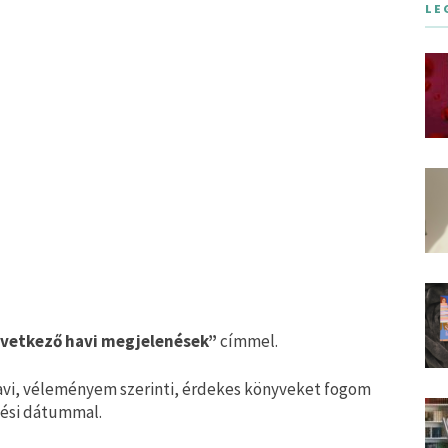
LE
vetkező havi megjelenések”
címmel.
avi, véleményem szerinti, érdekes könyveket fogom
nési dátummal.