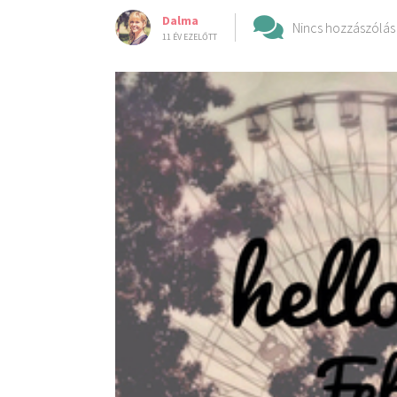
Dalma
Nincs hozzászólás
11 ÉV EZELŐTT