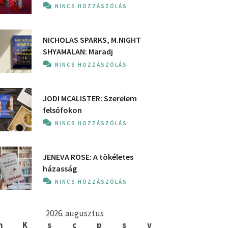
NINCS HOZZÁSZÓLÁS
NICHOLAS SPARKS, M.NIGHT
SHYAMALAN: Maradj
NINCS HOZZÁSZÓLÁS
JODI MCALISTER: Szerelem
felsőfokon
NINCS HOZZÁSZÓLÁS
JENEVA ROSE: A ​tökéletes
házasság
NINCS HOZZÁSZÓLÁS
2026. augusztus
h
K
s
c
p
s
v