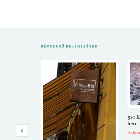
NÉPSZERŰ BEJEGYZÉSEK
5+1 K
ben
Dalm