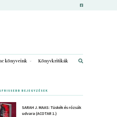
c könyveink
Könyvkritikák
GFRISSEBB BEJEGYZÉSEK
SARAH J. MAAS: Tüskék és rózsák
udvara (ACOTAR 1.)