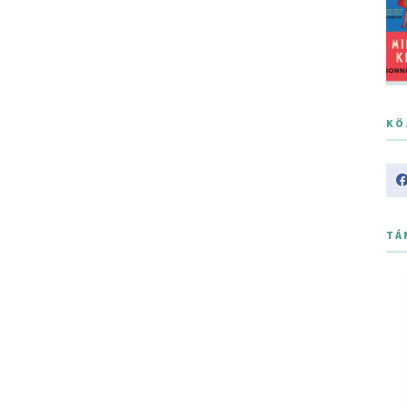
KÖ
TÁ