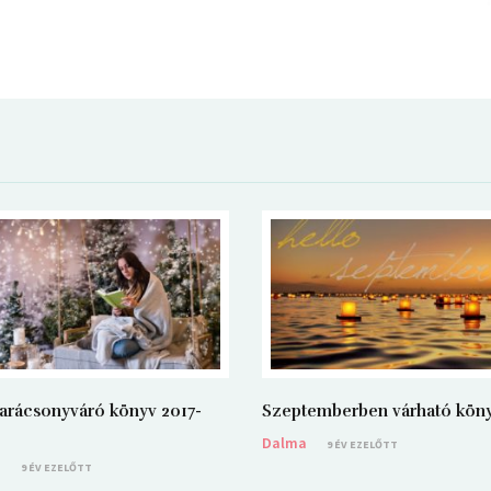
arácsonyváró könyv 2017-
Szeptemberben várható kön
Dalma
9 ÉV EZELŐTT
a
9 ÉV EZELŐTT