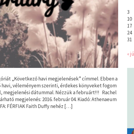
3
10
17
24
31
« jú
egóriát „Következő havi megjelenések” címmel. Ebben a
 havi, véleményem szerinti, érdekes könyveket fogom
al, megjelenési dátummal. Nézzük a februárt!!! Rachel
Várható megjelenés: 2016. február 04. Kiadó: Athenaeum
A: FÉRFIAK Faith Duffy nehéz […]