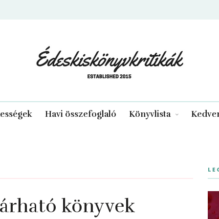
edeskiskonyvkritikak.hu
kességek
Havi összefoglaló
Könyvlista
Kedven
LE
várható könyvek