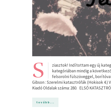
S
ziasztok! Indítottam egy új kat
kategóriában mindig a következő
felsorolni fülszöveggel, borítóv
Gibson : Szerelmi katasztrófák (Hokisok 4.) 
Kiadó Oldalak száma: 280. ELSŐ KATASZTRÓF
tovább...