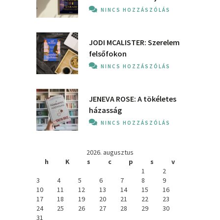
NINCS HOZZÁSZÓLÁS
JODI MCALISTER: Szerelem
felsőfokon
NINCS HOZZÁSZÓLÁS
JENEVA ROSE: A ​tökéletes
házasság
NINCS HOZZÁSZÓLÁS
2026. augusztus
h
K
s
c
p
s
v
1
2
3
4
5
6
7
8
9
10
11
12
13
14
15
16
17
18
19
20
21
22
23
24
25
26
27
28
29
30
31