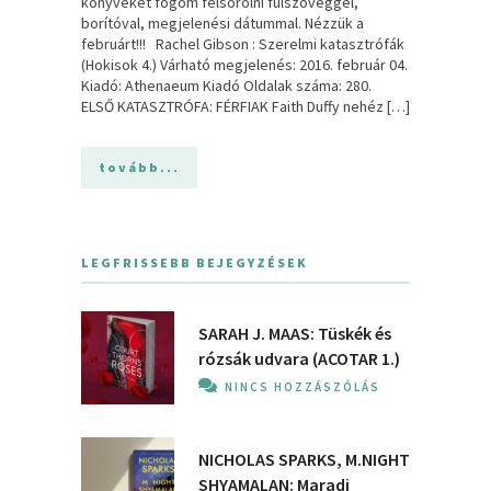
könyveket fogom felsorolni fülszöveggel,
borítóval, megjelenési dátummal. Nézzük a
februárt!!! Rachel Gibson : Szerelmi katasztrófák
(Hokisok 4.) Várható megjelenés: 2016. február 04.
Kiadó: Athenaeum Kiadó Oldalak száma: 280.
ELSŐ KATASZTRÓFA: FÉRFIAK Faith Duffy nehéz […]
tovább...
LEGFRISSEBB BEJEGYZÉSEK
SARAH J. MAAS: Tüskék és
rózsák udvara (ACOTAR 1.)
NINCS HOZZÁSZÓLÁS
NICHOLAS SPARKS, M.NIGHT
SHYAMALAN: Maradj