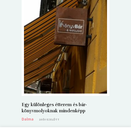
5+1 Kará
Dalma
9
Egy különleges étterem és bár-
könyvmolyoknak mindenképp
Dalma
10 ÉV EZELŐTT