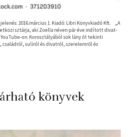
jelenés: 2016.március 1. Kiadó: Libri Könyvkiadó Kft. „A
tközi sztárja, aki Zoella néven pár éve indított divat-
 YouTube-on. Korosztályából sok lány őt tekinti
családról, suliról és divatról, szerelemről és
várható könyvek