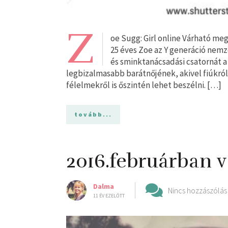
Z
oe Sugg: Girl online Várható meg
25 éves Zoe az Y generáció nemze
és sminktanácsadási csatornát a
legbizalmasabb barátnőjének, akivel fiúkról, 
félelmekről is őszintén lehet beszélni. […]
tovább...
2016.februárban 
Dalma
Nincs hozzászólás
11 ÉV EZELŐTT