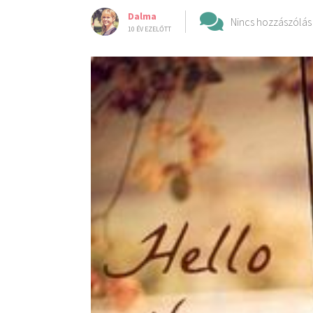
Dalma
Nincs hozzászólás
10 ÉV EZELŐTT