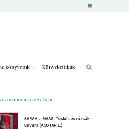
c könyveink
Könyvkritikák
GFRISSEBB BEJEGYZÉSEK
SARAH J. MAAS: Tüskék és rózsák
udvara (ACOTAR 1.)