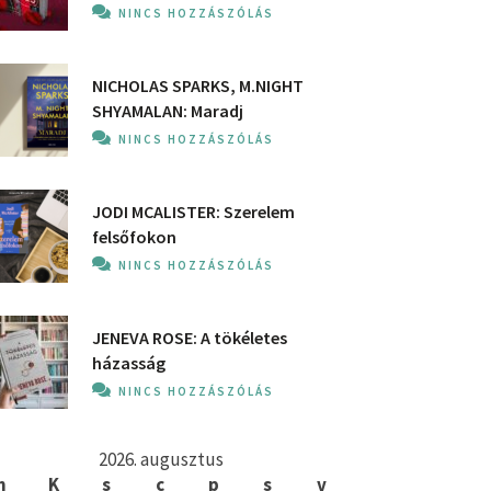
NINCS HOZZÁSZÓLÁS
NICHOLAS SPARKS, M.NIGHT
SHYAMALAN: Maradj
NINCS HOZZÁSZÓLÁS
JODI MCALISTER: Szerelem
felsőfokon
NINCS HOZZÁSZÓLÁS
JENEVA ROSE: A ​tökéletes
házasság
NINCS HOZZÁSZÓLÁS
2026. augusztus
h
K
s
c
p
s
v