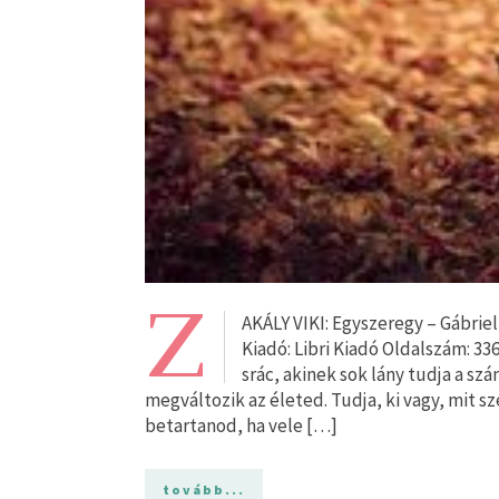
Z
AKÁLY VIKI: Egyszeregy – Gábrie
Kiadó: Libri Kiadó Oldalszám: 33
srác, akinek sok lány tudja a sz
megváltozik az életed. Tudja, ki vagy, mit sz
betartanod, ha vele […]
tovább...