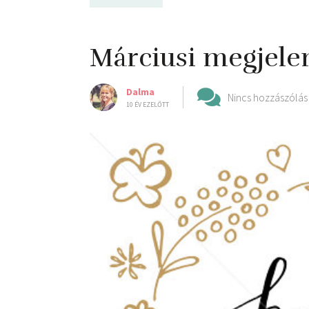
Márciusi megjele
Dalma
Nincs hozzászólás
10 ÉV EZELŐTT