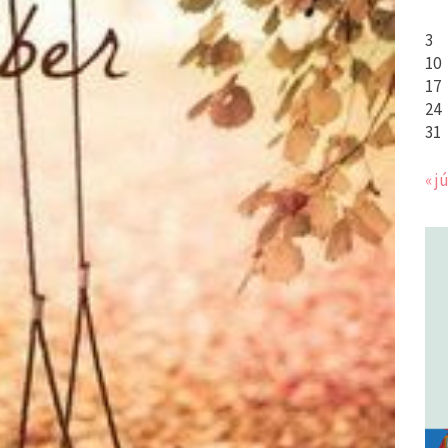
3
10
17
24
31
« jú