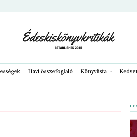
edeskiskonyvkritikak.hu
kességek
Havi összefoglaló
Könyvlista
Kedven
LE