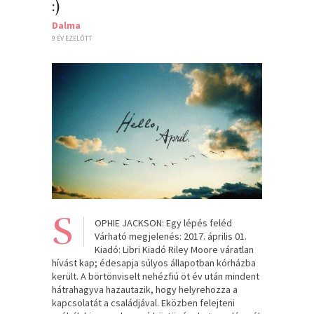
:)
Dalma
9 ÉV EZELŐTT
S
OPHIE JACKSON: Egy lépés feléd
Várható megjelenés: 2017. április 01.
Kiadó: Libri Kiadó Riley Moore váratlan
hívást kap; édesapja súlyos állapotban kórházba
került. A börtönviselt nehézfiú öt év után mindent
hátrahagyva hazautazik, hogy helyrehozza a
kapcsolatát a családjával. Eközben felejteni