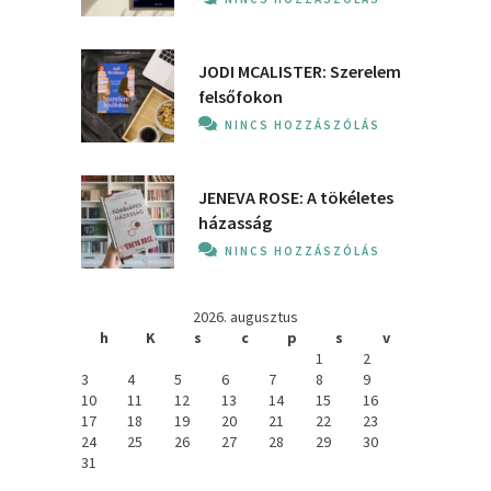
JODI MCALISTER: Szerelem
felsőfokon
NINCS HOZZÁSZÓLÁS
JENEVA ROSE: A ​tökéletes
házasság
NINCS HOZZÁSZÓLÁS
2026. augusztus
h
K
s
c
p
s
v
1
2
3
4
5
6
7
8
9
10
11
12
13
14
15
16
17
18
19
20
21
22
23
24
25
26
27
28
29
30
31