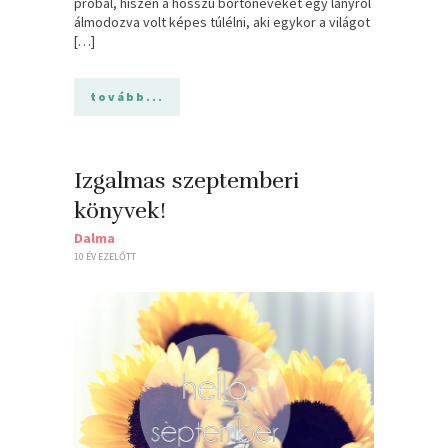
próbál, hiszen a hosszú börtönéveket egy lányról
álmodozva volt képes túlélni, aki egykor a világot
[…]
tovább...
Izgalmas szeptemberi
könyvek!
Dalma
10 ÉV EZELŐTT