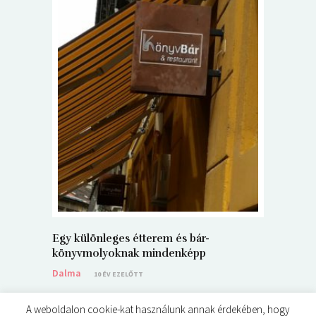
5+1 Kará
Dalma
9
Egy különleges étterem és bár-
könyvmolyoknak mindenképp
Dalma
10 ÉV EZELŐTT
A weboldalon cookie-kat használunk annak érdekében, hogy