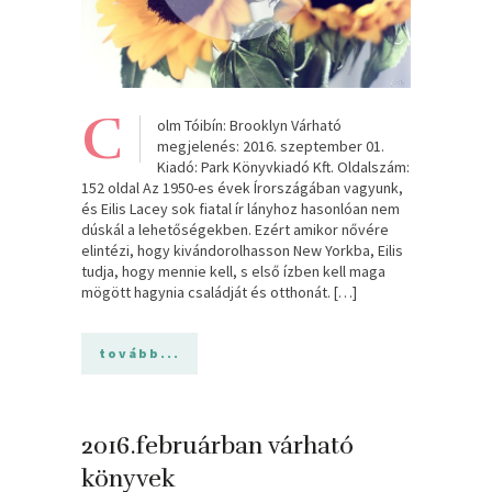
C
olm Tóibín: Brooklyn Várható
megjelenés: 2016. szeptember 01.
Kiadó: Park Könyvkiadó Kft. Oldalszám:
152 oldal Az 1950-es évek Írországában vagyunk,
és Eilis Lacey sok fiatal ír lányhoz hasonlóan nem
dúskál a lehetőségekben. Ezért amikor nővére
elintézi, hogy kivándorolhasson New Yorkba, Eilis
tudja, hogy mennie kell, s első ízben kell maga
mögött hagynia családját és otthonát. […]
tovább...
2016.februárban várható
könyvek