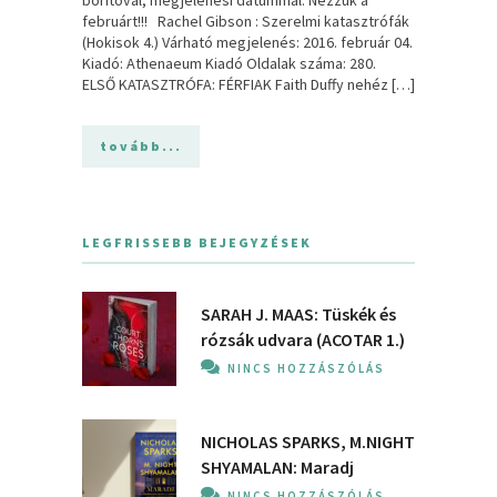
borítóval, megjelenési dátummal. Nézzük a
februárt!!! Rachel Gibson : Szerelmi katasztrófák
(Hokisok 4.) Várható megjelenés: 2016. február 04.
Kiadó: Athenaeum Kiadó Oldalak száma: 280.
ELSŐ KATASZTRÓFA: FÉRFIAK Faith Duffy nehéz […]
tovább...
LEGFRISSEBB BEJEGYZÉSEK
SARAH J. MAAS: Tüskék és
rózsák udvara (ACOTAR 1.)
NINCS HOZZÁSZÓLÁS
NICHOLAS SPARKS, M.NIGHT
SHYAMALAN: Maradj
NINCS HOZZÁSZÓLÁS