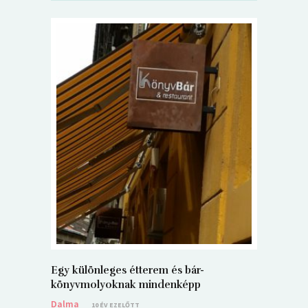
5+1 Kará
Dalma
9
Egy különleges étterem és bár-
könyvmolyoknak mindenképp
Dalma
10 ÉV EZELŐTT