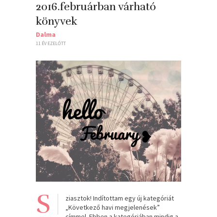
2016.februárban várható
könyvek
Dalma
11 ÉV EZELŐTT
S
ziasztok! Indítottam egy új kategóriát
„Következő havi megjelenések”
címmel. Ebben a kategóriában mindig a