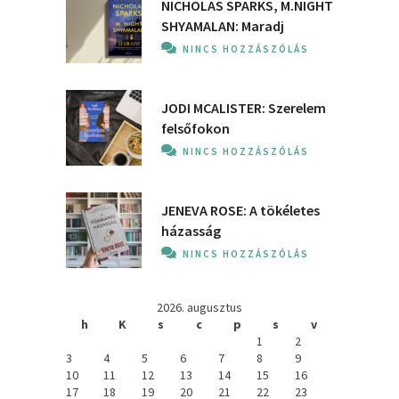
NICHOLAS SPARKS, M.NIGHT
SHYAMALAN: Maradj
NINCS HOZZÁSZÓLÁS
JODI MCALISTER: Szerelem
felsőfokon
NINCS HOZZÁSZÓLÁS
JENEVA ROSE: A ​tökéletes
házasság
NINCS HOZZÁSZÓLÁS
2026. augusztus
h
K
s
c
p
s
v
1
2
3
4
5
6
7
8
9
10
11
12
13
14
15
16
17
18
19
20
21
22
23