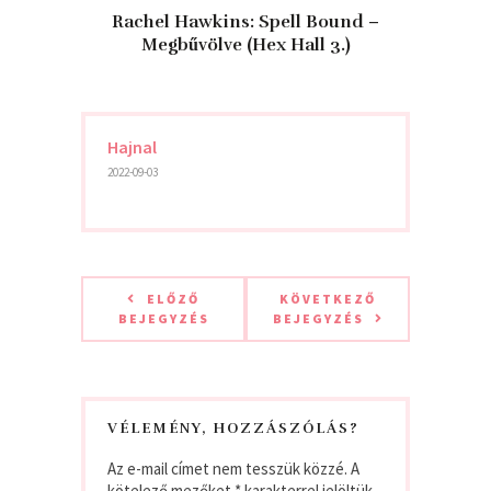
Rachel Hawkins: Spell Bound –
Megbűvölve (Hex Hall 3.)
Hajnal
2022-09-03
ELŐZŐ
KÖVETKEZŐ
BEJEGYZÉS
BEJEGYZÉS
VÉLEMÉNY, HOZZÁSZÓLÁS?
Az e-mail címet nem tesszük közzé.
A
kötelező mezőket
*
karakterrel jelöltük