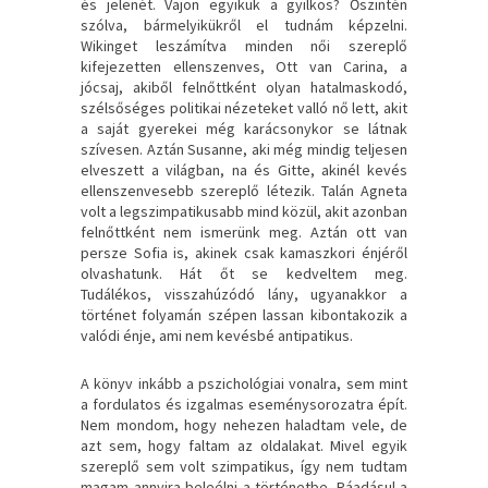
és jelenét. Vajon egyikük a gyilkos? Őszintén
szólva, bármelyikükről el tudnám képzelni.
Wikinget leszámítva minden női szereplő
kifejezetten ellenszenves, Ott van Carina, a
jócsaj, akiből felnőttként olyan hatalmaskodó,
szélsőséges politikai nézeteket valló nő lett, akit
a saját gyerekei még karácsonykor se látnak
szívesen. Aztán Susanne, aki még mindig teljesen
elveszett a világban, na és Gitte, akinél kevés
ellenszenvesebb szereplő létezik. Talán Agneta
volt a legszimpatikusabb mind közül, akit azonban
felnőttként nem ismerünk meg. Aztán ott van
persze Sofia is, akinek csak kamaszkori énjéről
olvashatunk. Hát őt se kedveltem meg.
Tudálékos, visszahúzódó lány, ugyanakkor a
történet folyamán szépen lassan kibontakozik a
valódi énje, ami nem kevésbé antipatikus.
A könyv inkább a pszichológiai vonalra, sem mint
a fordulatos és izgalmas eseménysorozatra épít.
Nem mondom, hogy nehezen haladtam vele, de
azt sem, hogy faltam az oldalakat. Mivel egyik
szereplő sem volt szimpatikus, így nem tudtam
magam annyira beleélni a történetbe. Ráadásul a