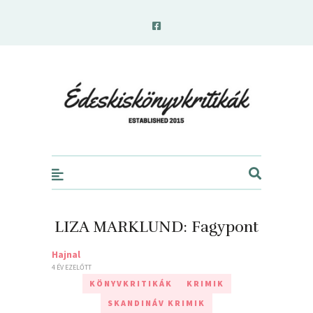
edeskiskonyvkritikak.hu
LIZA MARKLUND: Fagypont
Hajnal
4 ÉV EZELŐTT
KÖNYVKRITIKÁK
KRIMIK
SKANDINÁV KRIMIK