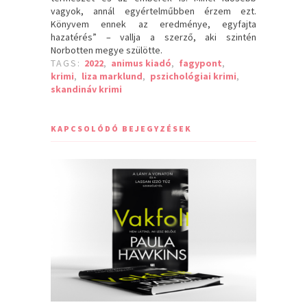
vagyok, annál egyértelműbben érzem ezt.
Könyvem ennek az eredménye, egyfajta
hazatérés” – vallja a szerző, aki szintén
Norbotten megye szülötte.
TAGS:
2022
,
animus kiadó
,
fagypont
,
krimi
,
liza marklund
,
pszichológiai krimi
,
skandináv krimi
KAPCSOLÓDÓ BEJEGYZÉSEK