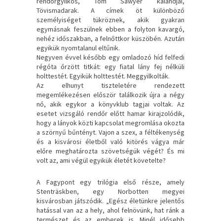
rendőrgyilkos, Tom Sawyer kalandjai,
Tövismadarak. A címek öt különböző
személyiséget tükröznek, akik gyakran
egymásnak feszülnek ebben a folyton kavargó,
nehéz időszakban, a felnőttkor küszöbén. Azután
egyikük nyomtalanul eltűnik.
Negyven évvel később egy omladozó híd felfedi
régóta őrzött titkát: egy fiatal lány fej nélküli
holttestét. Egyikük holttestét. Meggyilkolták.
Az elhunyt tiszteletére rendezett
megemlékezésen először találkozik újra a négy
nő, akik egykor a könyvklub tagjai voltak. Az
esetet vizsgáló rendőr előtt hamar kirajzolódik,
hogy a lányok közti kapcsolat megromlása okozta
a szörnyű bűntényt. Vajon a szex, a féltékenység
és a kisvárosi életből való kitörés vágya már
előre meghatározta szövetségük végét? És mi
volt az, ami végül egyikük életét követelte?
A Fagypont egy trilógia első része, amely
Stenträskben, egy Norbotten megyei
kisvárosban játszódik. „Egész életünkre jelentős
hatással van az a hely, ahol felnövünk, hat ránk a
természet és az emberek is. Minél idősebb