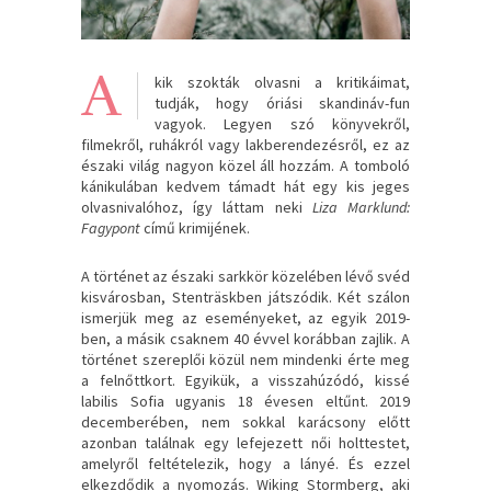
A
kik szokták olvasni a kritikáimat,
tudják, hogy óriási skandináv-fun
vagyok. Legyen szó könyvekről,
filmekről, ruhákról vagy lakberendezésről, ez az
északi világ nagyon közel áll hozzám. A tomboló
kánikulában kedvem támadt hát egy kis jeges
olvasnivalóhoz, így láttam neki
Liza Marklund:
Fagypont
című krimijének.
A történet az északi sarkkör közelében lévő svéd
kisvárosban, Stenträskben játszódik. Két szálon
ismerjük meg az eseményeket, az egyik 2019-
ben, a másik csaknem 40 évvel korábban zajlik. A
történet szereplői közül nem mindenki érte meg
a felnőttkort. Egyikük, a visszahúzódó, kissé
labilis Sofia ugyanis 18 évesen eltűnt. 2019
decemberében, nem sokkal karácsony előtt
azonban találnak egy lefejezett női holttestet,
amelyről feltételezik, hogy a lányé. És ezzel
elkezdődik a nyomozás. Wiking Stormberg, aki