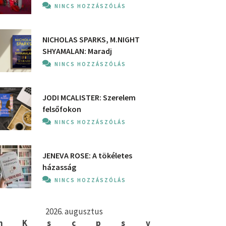
NINCS HOZZÁSZÓLÁS
NICHOLAS SPARKS, M.NIGHT
SHYAMALAN: Maradj
NINCS HOZZÁSZÓLÁS
JODI MCALISTER: Szerelem
felsőfokon
NINCS HOZZÁSZÓLÁS
JENEVA ROSE: A ​tökéletes
házasság
NINCS HOZZÁSZÓLÁS
2026. augusztus
h
K
s
c
p
s
v