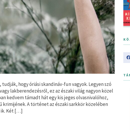
KÖ
TÁ
t, tudják, hogy óriási skandináv-fun vagyok. Legyen szó
 vagy lakberendezésről, ez az északi világ nagyon közel
ban kedvem támadt hát egy kis jeges olvasnivalóhoz,
ű krimijének. A történet az északi sarkkör közelében
ik. Két […]