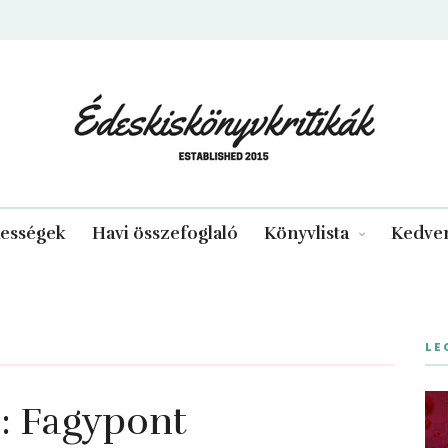
edeskiskonyvkritikak.hu
kességek
Havi összefoglaló
Könyvlista
Kedven
LE
 Fagypont