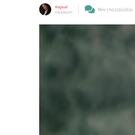
Hajnal
Nincs hozzászólás
4 ÉV EZELŐTT