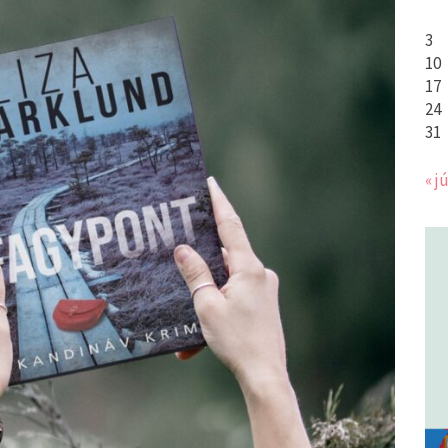
3
10
17
24
31
« jú