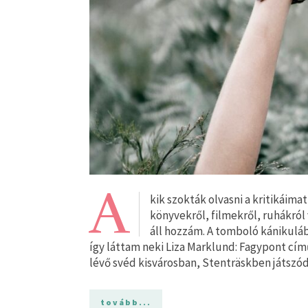
A
kik szokták olvasni a kritikáima
könyvekről, filmekről, ruhákról
áll hozzám. A tomboló kánikulá
így láttam neki Liza Marklund: Fagypont cím
lévő svéd kisvárosban, Stenträskben játszód
tovább...