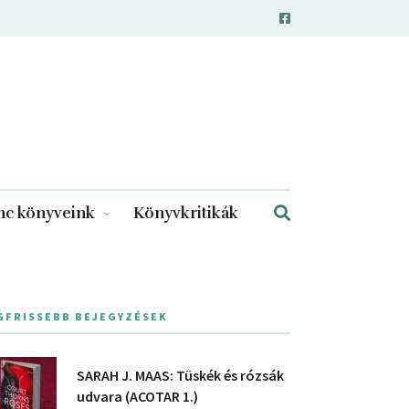
c könyveink
Könyvkritikák
GFRISSEBB BEJEGYZÉSEK
SARAH J. MAAS: Tüskék és rózsák
udvara (ACOTAR 1.)