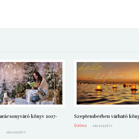
arácsonyváró könyv 2017-
Szeptemberben várható kön
Dalma
9 ÉV EZELŐTT
a
9 ÉV EZELŐTT