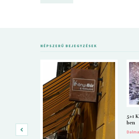
NÉPSZERŰ BEJEGYZÉSEK
5+1 K
ben
Dalm