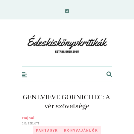
edeskiskonyvkritikak.hu
GENEVIEVE GORNICHEC: A ​
vér szövetsége
Hajnal
2 ÉV EZELŐTT
FANTASYK
KÖNYVAJÁNLÓK