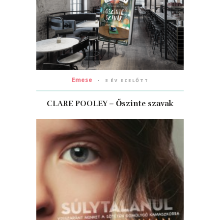
Emese
5 ÉV EZELŐTT
CLARE POOLEY – Őszinte szavak