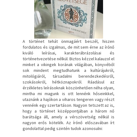
A történet tehát önmagáért beszél, hiszen
fordulatos és izgalmas, de mit sem érne az írónő
kiváló leírásai, karakterábrázolásai és
történetvezetése nélkül. Biztos kézzel kalauzol el
minket a vikingek korának világában, könyvéből
sok mindent megtudhatunk a kultúrájukról,
mitológiáról, társadalmi berendezkedésről,
szokásokról, hétköznapokról. Ráadásul az
érzékletes leírásoknak köszönhetően néha olyan,
mintha mi magunk is ott lennénk hőseinkkel,
utaznánk a hajókon a viharos tengeren vagy részt
vennénk egy szertartáson. Nagyon tetszett az is,
hogy a történet középpontjában a három nő
barátsága áll, amely a vérszövetség nélkül is
nagyon erős kötelék. Az írónő előszavában írt
gondolattal pedig szintén tudok azonosulni: