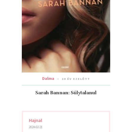
Dalma
10 ÉV EZELŐTT
Sarah Bannan: Súlytalanul
Hajnal
2024-02-21