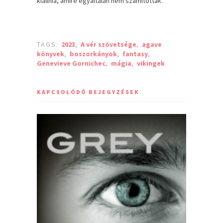
kiállnia, amire egyáltalán nem számítottak.
TAGS:
2023
,
A vér szövetsége
,
agave
könyvek
,
boszorkányok
,
fantasy
,
Genevieve Gornichec
,
mágia
,
vikingek
KAPCSOLÓDÓ BEJEGYZÉSEK