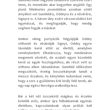
tenni, és menekülni akar kegyetlen anyjától. Egy
jósnő félelmetes jövendölése azonban sötét
árnyékot vet Gunnhildra, Oddnyra és a nővérére,
Signyre is. A három lány ezért vérszerződést köt
egymással, és megfogadják, hogy mindig
segíteni fogják a másikat.
Amikor viking portyázók felgyújtják Oddny
otthonát és elrabolják Signyt, Oddny egyre
távolabb kerül attól az élettől, amelyben
reménykedett. Elhatározza, hogy mindenáron
megmenti nővérét, de ezalatt egyre közelebb
kerül az egyik fosztogatóhoz, aki részt vett az
otthona elleni támadásban. Gunnhild időközben
megszökött, évekig boszorkánynak tanult a
messzi északon, és kénytelen tudomásul venni,
hogy a sors a gyűlöletes Erik király felé tereli, aki
egy nap egész Norvégia uralkodója lesz.
Bár a két nőt összekötő mágikus és érzelmi
kötelék erős, amikor újra felbukkannak egymás
életében, kapcsolatuknak olyan próbát kell