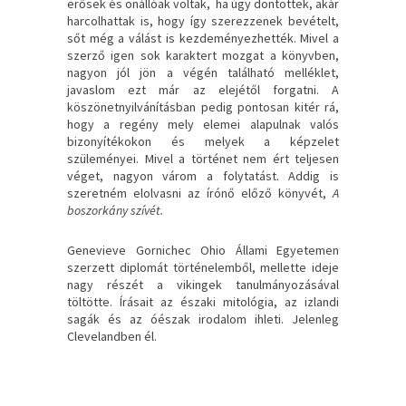
erősek és önállóak voltak, ha úgy döntöttek, akár
harcolhattak is, hogy így szerezzenek bevételt,
sőt még a válást is kezdeményezhették. Mivel a
szerző igen sok karaktert mozgat a könyvben,
nagyon jól jön a végén található melléklet,
javaslom ezt már az elejétől forgatni. A
köszönetnyilvánításban pedig pontosan kitér rá,
hogy a regény mely elemei alapulnak valós
bizonyítékokon és melyek a képzelet
szüleményei. Mivel a történet nem ért teljesen
véget, nagyon várom a folytatást. Addig is
szeretném elolvasni az írónő előző könyvét,
A
boszorkány szívét.
Genevieve Gornichec Ohio Állami Egyetemen
szerzett diplomát történelemből, mellette ideje
nagy részét a vikingek tanulmányozásával
töltötte. Írásait az északi mitológia, az izlandi
sagák és az óészak irodalom ihleti. Jelenleg
Clevelandben él.