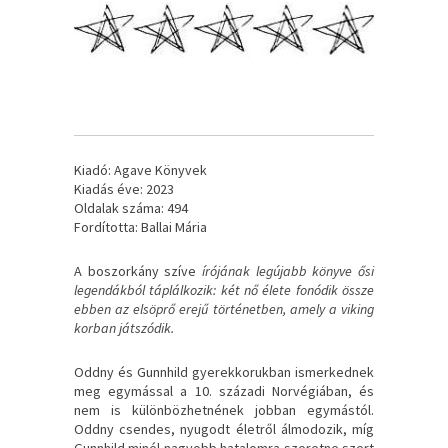
Kiadó: Agave Könyvek
Kiadás éve: 2023
Oldalak száma: 494
Fordította: Ballai Mária
A ​boszorkány szíve
írójának legújabb könyve ősi
legendákból táplálkozik: két nő élete fonódik össze
ebben az elsöprő erejű történetben, amely a viking
korban játszódik.
Oddny és Gunnhild gyerekkorukban ismerkednek
meg egymással a 10. századi Norvégiában, és
nem is különbözhetnének jobban egymástól.
Oddny csendes, nyugodt életről álmodozik, míg
Gunnhild minél nagyobb hatalomra szeretne szert