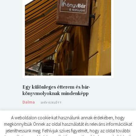
5+1 Kará
Dalma
9
Egy különleges étterem és bár-
könyvmolyoknak mindenképp
Dalma
10 ÉV EZELŐTT
A weboldalon cookie-kat használunk annak érdekében, hogy
megkönnyítsük Önnek az oldal használatát és releváns információkat
jeleníthessünk meg. Felhívjuk szíves figyelmét, hogy az oldal további