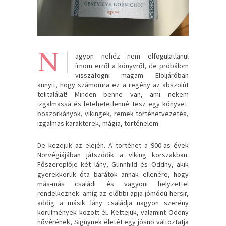
N
agyon nehéz nem elfogulatlanul
írnom erről a könyvről, de próbálom
visszafogni magam. Elöljáróban
annyit, hogy számomra ez a regény az abszolút
telitalálat! Minden benne van, ami nekem
izgalmassá és letehetetlenné tesz egy könyvet:
boszorkányok, vikingek, remek történetvezetés,
izgalmas karakterek, mágia, történelem.
De kezdjük az elején. A történet a 900-as évek
Norvégiájában játszódik a viking korszakban.
Főszereplője két lány, Gunnhild és Oddny, akik
gyerekkoruk óta barátok annak ellenére, hogy
más-más családi és vagyoni helyzettel
rendelkeznek: amíg az előbbi apja jómódú hersir,
addig a másik lány családja nagyon szerény
körülmények között él. Kettejük, valamint Oddny
nővérének, Signynek életét egy jósnő változtatja