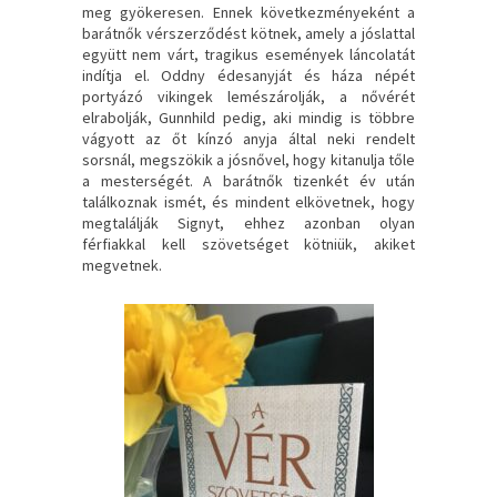
meg gyökeresen. Ennek következményeként a
barátnők vérszerződést kötnek, amely a jóslattal
együtt nem várt, tragikus események láncolatát
indítja el. Oddny édesanyját és háza népét
portyázó vikingek lemészárolják, a nővérét
elrabolják, Gunnhild pedig, aki mindig is többre
vágyott az őt kínzó anyja által neki rendelt
sorsnál, megszökik a jósnővel, hogy kitanulja tőle
a mesterségét. A barátnők tizenkét év után
találkoznak ismét, és mindent elkövetnek, hogy
megtalálják Signyt, ehhez azonban olyan
férfiakkal kell szövetséget kötniük, akiket
megvetnek.