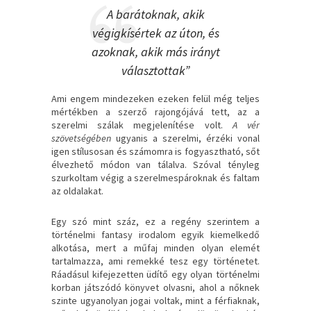
A barátoknak, akik
végigkísértek az úton, és
azoknak, akik más irányt
választottak”
Ami engem mindezeken ezeken felül még teljes
mértékben a szerző rajongójává tett, az a
szerelmi szálak megjelenítése volt.
A vér
szövetségében
ugyanis a szerelmi, érzéki vonal
igen stílusosan és számomra is fogyasztható, sőt
élvezhető módon van tálalva. Szóval tényleg
szurkoltam végig a szerelmespároknak és faltam
az oldalakat.
Egy szó mint száz, ez a regény szerintem a
történelmi fantasy irodalom egyik kiemelkedő
alkotása, mert a műfaj minden olyan elemét
tartalmazza, ami remekké tesz egy történetet.
Ráadásul kifejezetten üdítő egy olyan történelmi
korban játszódó könyvet olvasni, ahol a nőknek
szinte ugyanolyan jogai voltak, mint a férfiaknak,