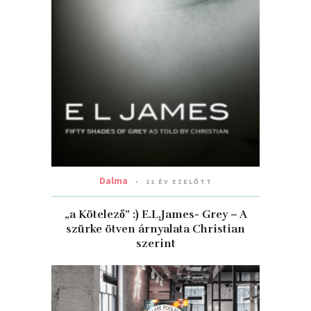
Dalma
11 ÉV EZELŐTT
„a Kötelező” :) E.L.James- Grey – A
szürke ötven árnyalata Christian
szerint