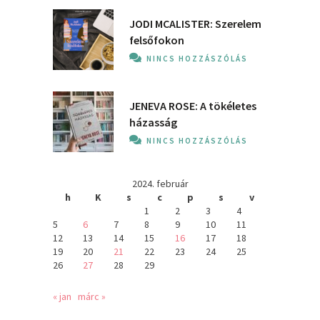
JODI MCALISTER: Szerelem
felsőfokon
NINCS HOZZÁSZÓLÁS
JENEVA ROSE: A ​tökéletes
házasság
NINCS HOZZÁSZÓLÁS
2024. február
h
K
s
c
p
s
v
1
2
3
4
5
6
7
8
9
10
11
12
13
14
15
16
17
18
19
20
21
22
23
24
25
26
27
28
29
« jan
márc »