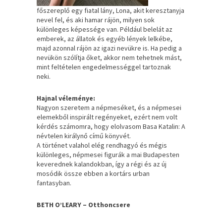
főszereplő egy fiatal lány, Lona, akit keresztanyja
nevel fel, és aki hamar rájön, milyen sok
különleges képessége van. Például belelát az
emberek, az állatok és egyéb lények lelkébe,
majd azonnal rájön az igazi nevükre is. Ha pedig a
nevükön szólítja őket, akkor nem tehetnek mást,
mint feltételen engedelmességgel tartoznak
neki.
Hajnal véleménye:
Nagyon szeretem a népmeséket, és a népmesei
elemekből inspirált regényeket, ezért nem volt
kérdés számomra, hogy elolvasom Basa Katalin: A
névtelen királynő című könyvét.
A történet valahol elég rendhagyó és mégis
különleges, népmesei figurák a mai Budapesten
keverednek kalandokban, így a régi és az új
mosódik össze ebben a kortárs urban
fantasyban.
BETH O’LEARY – Otthoncsere