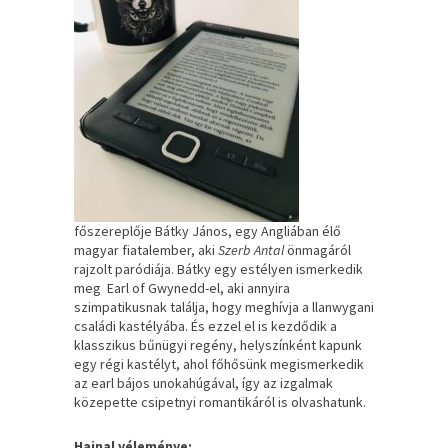
főszereplője Bátky János, egy Angliában élő
magyar fiatalember, aki
Szerb Antal
önmagáról
rajzolt paródiája. Bátky egy estélyen ismerkedik
meg Earl of Gwynedd-el, aki annyira
szimpatikusnak találja, hogy meghívja a llanwygani
családi kastélyába. És ezzel el is kezdődik a
klasszikus bűnügyi regény, helyszínként kapunk
egy régi kastélyt, ahol főhősünk megismerkedik
az earl bájos unokahúgával, így az izgalmak
közepette csipetnyi romantikáról is olvashatunk.
Hajnal véleménye: