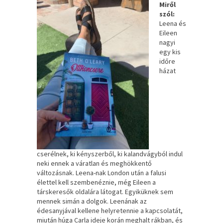
Miről
szól:
Leena és
Eileen
nagyi
egy kis
időre
házat
cserélnek, ki kényszerből, ki kalandvágyból indul
neki ennek a váratlan és meghökkentő
változásnak. Leena-nak London után a falusi
élettel kell szembenéznie, még Eileen a
társkeresők oldalára látogat. Egyiküknek sem
mennek simán a dolgok. Leenának az
édesanyjával kellene helyretennie a kapcsolatát,
miután húga Carla ideje korán meghalt rákban, és