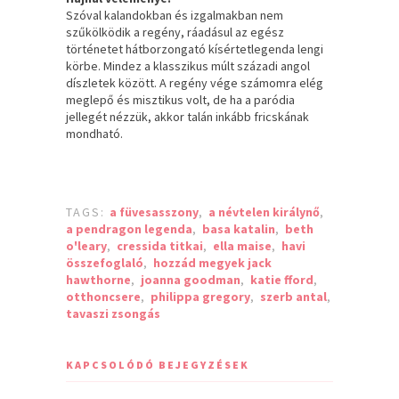
Szóval kalandokban és izgalmakban nem
szűkölködik a regény, ráadásul az egész
történetet hátborzongató kísértetlegenda lengi
körbe. Mindez a klasszikus múlt századi angol
díszletek között. A regény vége számomra elég
meglepő és misztikus volt, de ha a paródia
jellegét nézzük, akkor talán inkább fricskának
mondható.
TAGS:
a füvesasszony
,
a névtelen királynő
,
a pendragon legenda
,
basa katalin
,
beth
o'leary
,
cressida titkai
,
ella maise
,
havi
összefoglaló
,
hozzád megyek jack
hawthorne
,
joanna goodman
,
katie fford
,
otthoncsere
,
philippa gregory
,
szerb antal
,
tavaszi zsongás
KAPCSOLÓDÓ BEJEGYZÉSEK