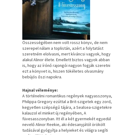
Összességében nem volt rossz könyv, de nem
szerepel nálam a toplistán, azért a folytatást
szeretném elolvasni, mert kíváncsi vagyok, hogy
alakul Alinor élete. Emellett biztos vagyok abban
is, hogy az írónő rajongói nagyon fogják szeretni
ezt a könyvet is, hiszen tökéletes olvasmány
bebújós őszi napokra.
Hajnal véleménye:
A történelmi romantikus regények nagyasszonya,
Philippa Gregory ezúttal a Brit-szigetek egy zord,
kegyetlen szépségű tájára, a Sealsea-szigetekre
kalauzol el minket új regényében, A
füvesasszonyban. Itt él a két gyermekét egyedül
nevelő Alinor Reekie, aki édesanyjától örökölt
tudásával gyógyítja a helyieket és világra segíti