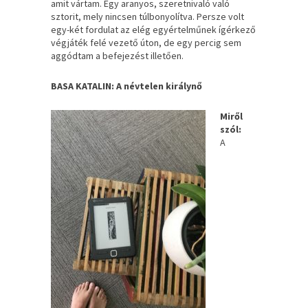
amit vártam. Egy aranyos, szeretnivaló való
sztorit, mely nincsen túlbonyolítva. Persze volt
egy-két fordulat az elég egyértelműnek ígérkező
végjáték felé vezető úton, de egy percig sem
aggódtam a befejezést illetően.
BASA KATALIN: A névtelen királynő
Miről
szól:
A