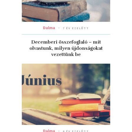
Dalma
7 ÉV EZELŐTT
Decemberi összefoglaló – mit
olvastunk, milyen újdonságokat
vezettünk be
Dalma
6 ÉV EZELŐTT