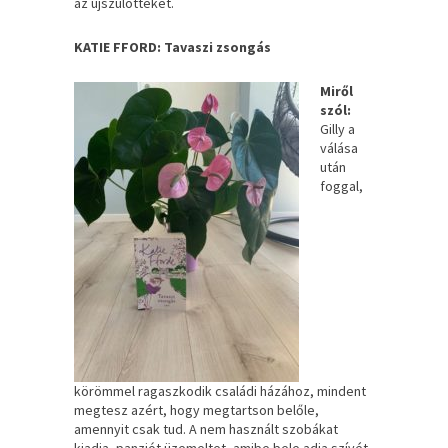
az újszülötteket.
KATIE FFORD: Tavaszi zsongás
Miről
szól:
Gilly a
válása
után
foggal,
körömmel ragaszkodik családi házához, mindent
megtesz azért, hogy megtartson belőle,
amennyit csak tud. A nem használt szobákat
kiadja, panziót üzemeltet, amibe bele adja szívét-