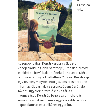
A
Cressida
titkai
középpontjában Kersti keresi a választ a
középiskolai legjobb barátnője, Cressida 20évvel
ezelőtti szörnyű balesetének részleteire. Miért
pont most? Ennyi idő elteltével? Ugyan Kersti kap
egy levelet, melyben eddig számára ismeretlen
információk vannak a szerencsétlenségről, de
főként figyelemelterelésnek szánja a
nyomozását. Kersti és férje a gyermekáldás
elmaradásával küzd, mely egyre inkább felőrli a
kapcsolatukat és a lelküket egyaránt.