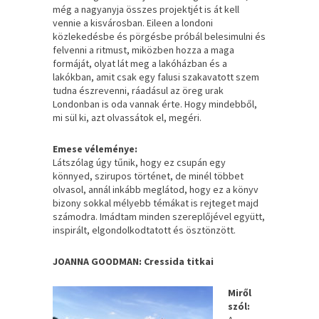
még a nagyanyja összes projektjét is át kell
vennie a kisvárosban. Eileen a londoni
közlekedésbe és pörgésbe próbál belesimulni és
felvenni a ritmust, miközben hozza a maga
formáját, olyat lát meg a lakóházban és a
lakókban, amit csak egy falusi szakavatott szem
tudna észrevenni, ráadásul az öreg urak
Londonban is oda vannak érte. Hogy mindebből,
mi sül ki, azt olvassátok el, megéri.
Emese véleménye:
Látszólag úgy tűnik, hogy ez csupán egy
könnyed, szirupos történet, de minél többet
olvasol, annál inkább meglátod, hogy ez a könyv
bizony sokkal mélyebb témákat is rejteget majd
számodra. Imádtam minden szereplőjével együtt,
inspirált, elgondolkodtatott és ösztönzött.
JOANNA GOODMAN: Cressida ​titkai
Miről
szól: