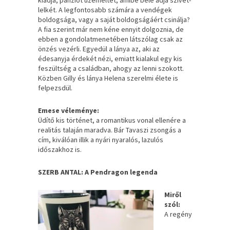
lelkét. A legfontosabb számára a vendégek
boldogsága, vagy a saját boldogságáért csinálja?
A fia szerint már nem kéne ennyit dolgoznia, de
ebben a gondolatmenetében látszólag csak az
önzés vezérli. Egyedül a lánya az, aki az
édesanyja érdekét nézi, emiatt kialakul egy kis
feszültség a családban, ahogy az lenni szokott.
Közben Gilly és lánya Helena szerelmi élete is
felpezsdül.
Emese véleménye:
Üdítő kis történet, a romantikus vonal ellenére a
realitás talaján maradva. Bár Tavaszi zsongás a
cím, kiválóan illik a nyári nyaralós, lazulós
időszakhoz is.
SZERB ANTAL: A Pendragon legenda
Miről
szól:
A regény