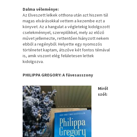
Dalma véleménye:
Az Elveszett lelkek otthona után azt hiszem túl
magas elvárásokkal vettem a kezembe ezt a
könyvet. Az a hangulat a végletekig kidolgozott
cselekménnyel, szereplőkkel, mely az előző
művet jellemezte, rettentően hiányzott nekem
ebből a regényből. Helyette egy nyomozós
történetet kaptam, átszőve két fontos témával
is, amik viszont elég felületesen lettek
kidolgozva.
PHILIPPA GREGORY: A füvesasszony
Miről
szól: