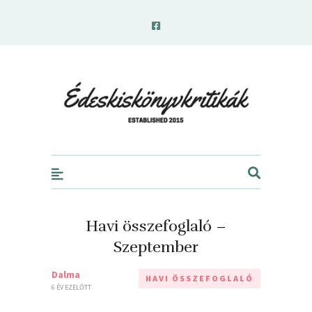
edeskiskonyvkritikak.hu
Havi összefoglaló –
Szeptember
Dalma
HAVI ÖSSZEFOGLALÓ
6 ÉV EZELŐTT