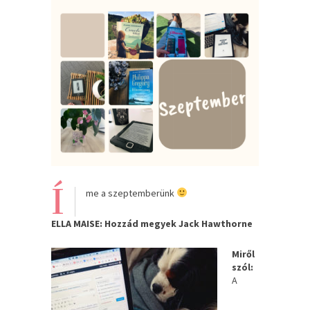
Í
me a szeptemberünk
ELLA MAISE: Hozzád ​megyek Jack Hawthorne
Miről
szól:
A