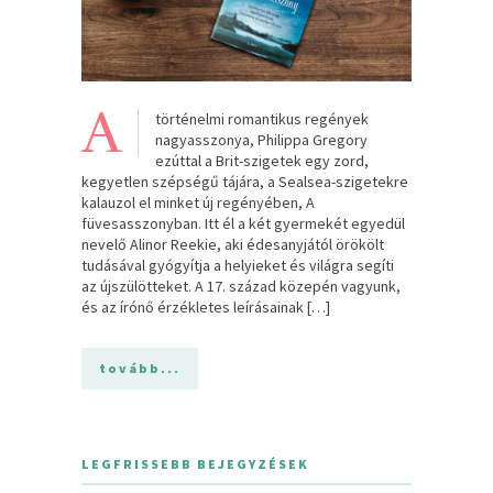
A
történelmi romantikus regények
nagyasszonya, Philippa Gregory
ezúttal a Brit-szigetek egy zord,
kegyetlen szépségű tájára, a Sealsea-szigetekre
kalauzol el minket új regényében, A
füvesasszonyban. Itt él a két gyermekét egyedül
nevelő Alinor Reekie, aki édesanyjától örökölt
tudásával gyógyítja a helyieket és világra segíti
az újszülötteket. A 17. század közepén vagyunk,
és az írónő érzékletes leírásainak […]
tovább...
LEGFRISSEBB BEJEGYZÉSEK