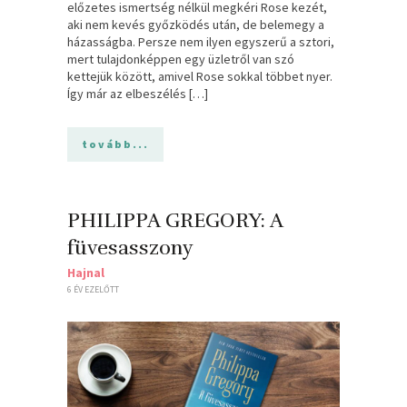
előzetes ismertség nélkül megkéri Rose kezét,
aki nem kevés győzködés után, de belemegy a
házasságba. Persze nem ilyen egyszerű a sztori,
mert tulajdonképpen egy üzletről van szó
kettejük között, amivel Rose sokkal többet nyer.
Így már az elbeszélés […]
tovább...
PHILIPPA GREGORY: A
füvesasszony
Hajnal
6 ÉV EZELŐTT