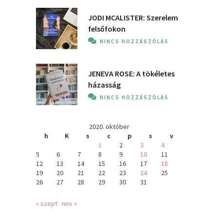
JODI MCALISTER: Szerelem
felsőfokon
NINCS HOZZÁSZÓLÁS
JENEVA ROSE: A ​tökéletes
házasság
NINCS HOZZÁSZÓLÁS
2020. október
h
K
s
c
p
s
v
1
2
3
4
5
6
7
8
9
10
11
12
13
14
15
16
17
18
19
20
21
22
23
24
25
26
27
28
29
30
31
« szept
nov »