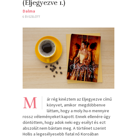
(Eljegyezve 1.)
Dalma
6 ÉV EZELŐTT
M
ár rég kinéztem az Eljegyezve című
könyvet, amikor megdöbbenve
láttam, hogy a moly.hu-n mennyire
rossz véleményeket kapott. Ennek ellenére úgy
döntöttem, hogy adok neki egy esélyt és ezt
abszolút nem bántam meg. A történet szerint
Hollis a legesélyesebb fiatal nő Koroában