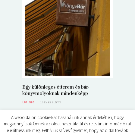
5+1 Kará
Dalma
9
Egy különleges étterem és bár-
könyvmolyoknak mindenképp
Dalma
10 ÉV EZELŐTT
A weboldalon cookie-kat használunk annak érdekében, hogy
megkönnyítsük Önnek az oldal használatát és releváns információkat
jeleníthessünk meg. Felhívjuk szíves figyelmét, hogy az oldal további