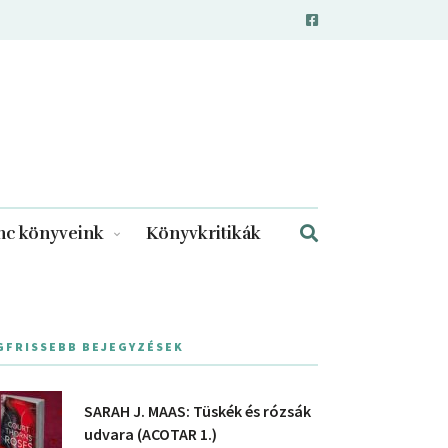
c könyveink
Könyvkritikák
GFRISSEBB BEJEGYZÉSEK
SARAH J. MAAS: Tüskék és rózsák
udvara (ACOTAR 1.)