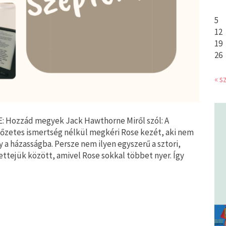
5
12
19
26
« s
: Hozzád ​megyek Jack Hawthorne Miről szól: A
lőzetes ismertség nélkül megkéri Rose kezét, aki nem
a házasságba. Persze nem ilyen egyszerű a sztori,
ttejük között, amivel Rose sokkal többet nyer. Így