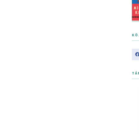
KÖ
TÁ