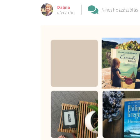
Dalma
Nincs hozzászólás
6 ÉV EZELŐTT