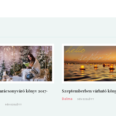
arácsonyváró könyv 2017-
Szeptemberben várható kön
Dalma
9 ÉV EZELŐTT
a
9 ÉV EZELŐTT