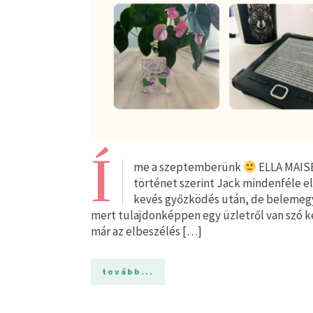
Í
me a szeptemberünk
ELLA MAISE
történet szerint Jack mindenféle e
kevés győzködés után, de belemegy 
mert tulajdonképpen egy üzletről van szó ke
már az elbeszélés […]
tovább...