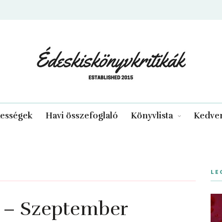
edeskiskonyvkritikak.hu
kességek
Havi összefoglaló
Könyvlista
Kedven
LE
ó – Szeptember