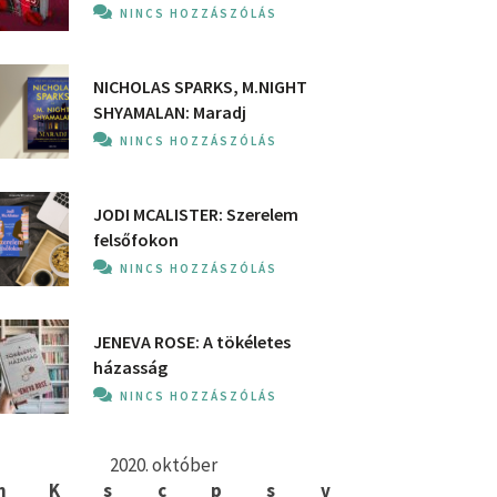
NINCS HOZZÁSZÓLÁS
NICHOLAS SPARKS, M.NIGHT
SHYAMALAN: Maradj
NINCS HOZZÁSZÓLÁS
JODI MCALISTER: Szerelem
felsőfokon
NINCS HOZZÁSZÓLÁS
JENEVA ROSE: A ​tökéletes
házasság
NINCS HOZZÁSZÓLÁS
2020. október
h
K
s
c
p
s
v