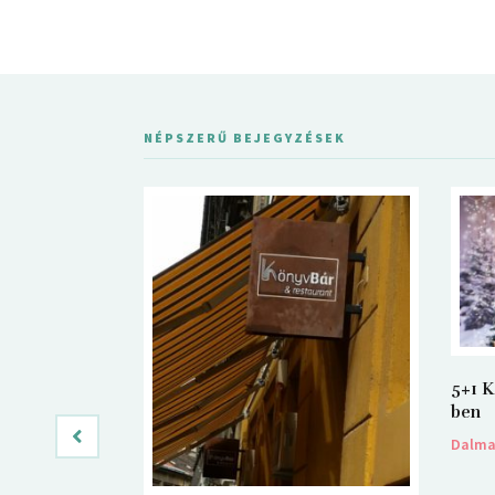
NÉPSZERŰ BEJEGYZÉSEK
5+1 K
ben
Dalm