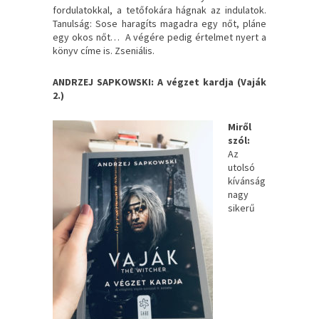
fordulatokkal, a tetőfokára hágnak az indulatok.
Tanulság: Sose haragíts magadra egy nőt, pláne
egy okos nőt… A végére pedig értelmet nyert a
könyv címe is. Zseniális.
ANDRZEJ SAPKOWSKI: A végzet kardja (Vaják
2.)
Miről
szól:
Az ​
utolsó
kívánság
nagy
sikerű