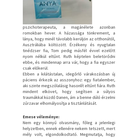
pszichoterapeuta, a magánélete azonban
romokban hever. A házassága tönkrement, a
lánya, hogy minél távolabb kerüljön az otthonától,
Ausztráliába költözött. Érzékeny és nyugtalan
tinédzser fia, Tom pedig másfél évvel ezelőtt
nyom nélkül eltűnt. Ruth képtelen beletörődni
ebbe, és mindennap arra vár, hogy a fia egyszer
csak előkerül.
Ebben a kilátástalan, idegőrlő várakozásban új
páciens érkezik az asszonyhoz: egy fiatalember,
aki szinte megszólalásig hasonlít eltűnt fiára. Ruth
mindent elkövet, hogy segítsen a súlyos
traumákkal küzdő Danen, ám a benne dúló érzelmi
zűrzavar elhomályosítja a tisztánlátását.
Emese véleménye:
Nem egy könnyű olvasmány, főleg a jelenlegi
helyzetben, ennek ellenére nekem tetszett, mert
mély volt, elgondolkodtató. Megmutatja, hogy