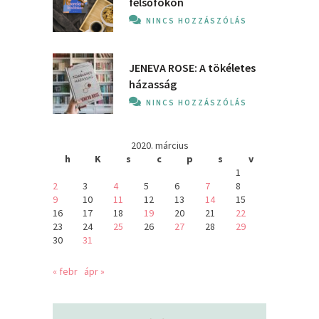
felsőfokon
NINCS HOZZÁSZÓLÁS
JENEVA ROSE: A ​tökéletes
házasság
NINCS HOZZÁSZÓLÁS
2020. március
h
K
s
c
p
s
v
1
2
3
4
5
6
7
8
9
10
11
12
13
14
15
16
17
18
19
20
21
22
23
24
25
26
27
28
29
30
31
« febr
ápr »