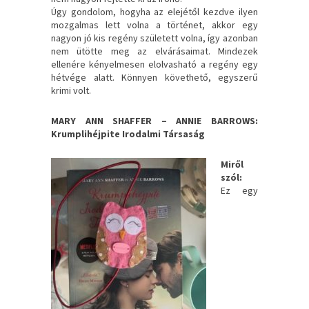
Úgy gondolom, hogyha az elejétől kezdve ilyen
mozgalmas lett volna a történet, akkor egy
nagyon jó kis regény született volna, így azonban
nem ütötte meg az elvárásaimat. Mindezek
ellenére kényelmesen elolvasható a regény egy
hétvége alatt. Könnyen követhető, egyszerű
krimi volt.
MARY ANN SHAFFER – ANNIE BARROWS:
Krumplihéjpite Irodalmi Társaság
Miről
szól:
Ez egy