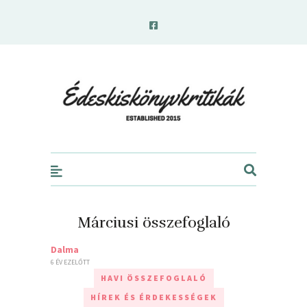
edeskiskonyvkritikak.hu
Márciusi összefoglaló
Dalma
6 ÉV EZELŐTT
HAVI ÖSSZEFOGLALÓ
HÍREK ÉS ÉRDEKESSÉGEK