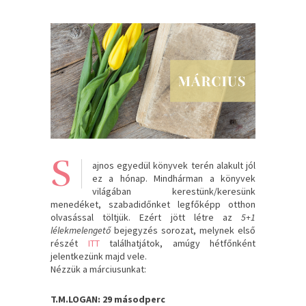
S
ajnos egyedül könyvek terén alakult jól
ez a hónap. Mindhárman a könyvek
világában kerestünk/keresünk
menedéket, szabadidőnket legfőképp otthon
olvasással töltjük. Ezért jött létre az
5+1
lélekmelengető
bejegyzés sorozat, melynek első
részét
ITT
találhatjátok, amúgy hétfőnként
jelentkezünk majd vele.
Nézzük a márciusunkat:
T.M.LOGAN: 29 másodperc