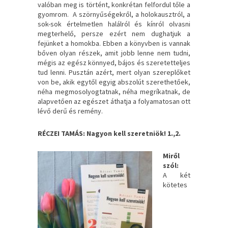
valóban meg is történt, konkrétan felfordul tőle a
gyomrom. A szörnyűségekről, a holokausztról, a
sok-sok értelmetlen halálról és kínról olvasni
megterhelő, persze ezért nem dughatjuk a
fejünket a homokba. Ebben a könyvben is vannak
bőven olyan részek, amit jobb lenne nem tudni,
mégis az egész könnyed, bájos és szeretetteljes
tud lenni. Pusztán azért, mert olyan szereplőket
von be, akik egytől egyig abszolút szerethetőek,
néha megmosolyogtatnak, néha megríkatnak, de
alapvetően az egészet áthatja a folyamatosan ott
lévő derű és remény.
RÉCZEI TAMÁS: Nagyon kell szeretniök! 1.,2.
Miről
szól:
A két
kötetes