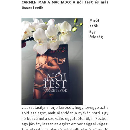
CARMEN MARIA MACHADO: A ​női test és más
összetevők
Miről
szól:
Egy
feleség
visszautasítja a férje kérését, hogy levegye azt a
zöld szalagot, amit állandóan a nyakán hord. Egy
nő beszámol a szexuális együttléteiről, miközben
egy járvány lassan az egész emberiséggel végez.
Egy plázában dolgozó ruhabolti eladó rémisztő