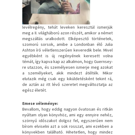
levélregény, tehát leveken keresztül ismerjük
meg a II. világháború azon részét, amikor a német
megszállás uralkodott. Elképesztő történetek,
szomorú sorsok, amibe a Londonban élő Julia
Ashton író véletlenszerűen keveredik bele. Mivel
egyébként is új regényének keresett volna
témát, így kapva kap az alkalmon, hogy Guernsey-
re utazzon, és személyesen ismerje meg azokat
a személyeket, akik mindezt átélték. Mikor
elutazik még csak egy kiküldetésként tekint rá,
de aztán az itt lévő szeretet megváltoztatja az
egész életét.
Emese véleménye:
Bevallom, hogy eddig nagyon óvatosan és ritkán
nyúltam olyan könyvhöz, ami egy ennyire nehéz,
szörnyű időszakot dolgoz fel, egyszerűen nem
bírom elviselni azt a sok rosszat, ami ezekben a
könyvekben található. Hihetetlen, hogy mindez