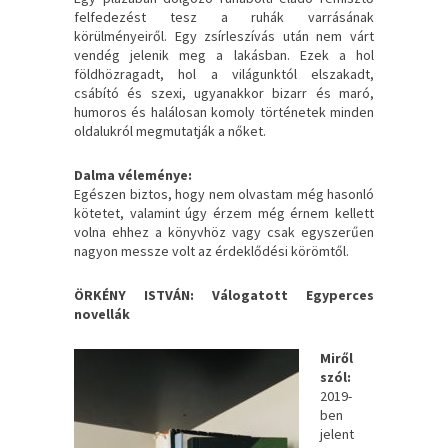
felfedezést tesz a ruhák varrásának
körülményeiről. Egy zsírleszívás után nem várt
vendég jelenik meg a lakásban. Ezek a hol
földhözragadt, hol a világunktól elszakadt,
csábító és szexi, ugyanakkor bizarr és maró,
humoros és halálosan komoly történetek minden
oldalukról megmutatják a nőket.
Dalma véleménye:
Egészen biztos, hogy nem olvastam még hasonló
kötetet, valamint úgy érzem még érnem kellett
volna ehhez a könyvhöz vagy csak egyszerűen
nagyon messze volt az érdeklődési körömtől.
ÖRKÉNY ISTVÁN: Válogatott Egyperces
novellák
Miről
szól:
2019-
ben
jelent