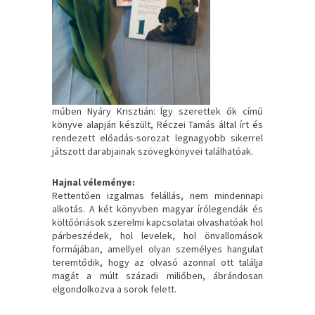
műben Nyáry Krisztián: Így szerettek ők című
könyve alapján készült, Réczei Tamás által írt és
rendezett előadás-sorozat legnagyobb sikerrel
játszott darabjainak szövegkönyvei találhatóak.
Hajnal véleménye:
Rettentően izgalmas felállás, nem mindennapi
alkotás. A két könyvben magyar írólegendák és
költőóriások szerelmi kapcsolatai olvashatóak hol
párbeszédek, hol levelek, hol önvallomások
formájában, amellyel olyan személyes hangulat
teremtődik, hogy az olvasó azonnal ott találja
magát a múlt századi miliőben, ábrándosan
elgondolkozva a sorok felett.