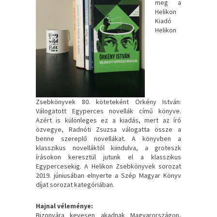
meg a
Helikon
Kiadó
Helikon
Zsebkönyvek 80. köteteként Örkény István:
Válogatott Egyperces novellák című könyve.
Azért is különleges ez a kiadás, mert az író
özvegye, Radnóti Zsuzsa válogatta össze a
benne szereplő novellákat. A könyvben a
klasszikus novelláktól kiindulva, a groteszk
írásokon keresztül jutunk el a klasszikus
Egypercesekig. A Helikon Zsebkönyvek sorozat
2019. júniusában elnyerte a Szép Magyar Könyv
díjat sorozat kategóriában.
Hajnal véleménye:
Bizonyára kevesen akadnak Magyarországon,