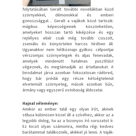
folytatásában Geralt további novellákban küzd
szörnyekkel, démonokkal és emberi
gonoszsággal… Geralt a vajákok közé tartozik:
mágikus képességeinek köszönhetően,
amelyeket hosszan tartó kiképzése és egy
rejtélyes elixír csak még tovább csiszolt,
zseniális és könyörtelen harcos hírében áll.
Ugyanakkor nem hétköznapi gyilkos: célpontjai
vérszomjas szörnyetegek és aljas fenevadak,
amelyek mindenütt hatalmas pusztítást
végeznek, és megtámadják az ártatlanokat. A
birodalmat járva azonban fokozatosan ráébred,
hogy bár prédái egy része kétségtelenül
elvetemült szörnyeteg, mások azonban bűn,
ármány vagy egyszerű ostobaság áldozatai.
Hajnal véleménye:
Amikor az ember talál egy olyan írót, akinek
stílusa különösen közel áll a szívéhez, akkor az a
legjobb dolog, ha az a bizonyos író sorozatot ír.
Ez kicsit olyan számomra, mintha régi kedves
barátaimmal találkoznék, akikkel jó lenni. A Vaják-