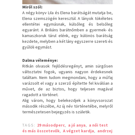
Miről szól:
A négy könyv Lila és Elena barátságát mutatja be,
Elena szemszögén keresztül. A lányok tökéletes
ellentétei egymásnak, külsőleg és belsőleg
egyaránt. A Briliáns barátnőmben a gyermek- és
kamaszkoruk tárul elénk, egy különös barátság
kezdete, melyben a két lány egyszerre szereti és
gyűlöli egymást.
Dalma véleménye:
Ritkán olvasok fejlődésregényt, amin sürgősen
változtatni fogok, ugyanis nagyon érdekesnek
találtam. Nem tudom megmondani, hogy a műfaj
varázsolt el vagy a szerző építette fel kiválóan a
művet, de az biztos, hogy teljesen magával
ragadott a történet.
Alig várom, hogy belekezdjek a könyvsorozat
második részébe, Az új név történetébe, melyről
természetesen bejegyzés is születik.
TAGS:
29 másodperc
,
a jó anya
,
a női test
és más összetevők
,
A végzet kardja
,
andrzej