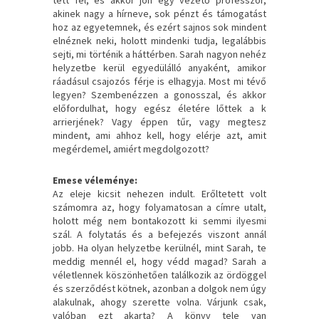
akinek nagy a hírneve, sok pénzt és támogatást
hoz az egyetemnek, és ezért sajnos sok mindent
elnéznek neki, holott mindenki tudja, legalábbis
sejti, mi történik a háttérben. Sarah nagyon nehéz
helyzetbe kerül egyedülálló anyaként, amikor
ráadásul csajozós férje is elhagyja. Most mi tévő
legyen? Szembenézzen a gonosszal, és akkor
előfordulhat, hogy egész életére lőttek a k
arrierjének? Vagy éppen tűr, vagy megtesz
mindent, ami ahhoz kell, hogy elérje azt, amit
megérdemel, amiért megdolgozott?
Emese véleménye:
Az eleje kicsit nehezen indult. Erőltetett volt
számomra az, hogy folyamatosan a címre utalt,
holott még nem bontakozott ki semmi ilyesmi
szál. A folytatás és a befejezés viszont annál
jobb. Ha olyan helyzetbe kerülnél, mint Sarah, te
meddig mennél el, hogy védd magad? Sarah a
véletlennek köszönhetően találkozik az ördöggel
és szerződést kötnek, azonban a dolgok nem úgy
alakulnak, ahogy szerette volna. Várjunk csak,
valóban ezt akarta? A könyv tele van