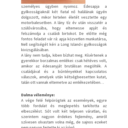
személyes ügyben nyomoz. Édesapja a
gyilkosságiaknál két fiatal nő halálának ügyén
dolgozott, mikor hirtelen életét vesztette egy
motorbalesetben. A lány tíz év után visszatér a
szülővárosába, hogy eltemesse apját és
felszámolja a családi birtokot. De előtte még
fontos feladat vár rá: apja közvetlen munkatársa,
Nell segítségét kéri a Long Island-i gyilkosságok
kivizsgálásában.
A lány nem tudja, kiben bízhat meg. Kísértenek a
gyerekkor borzalmas emlékei: csak hétéves volt,
amikor az édesanyját brutálisan megölték. A
családjával és a bűntényekkel kapcsolatos
válaszok, amelyek után kétségbeesetten kutat,
talán ott vannak eltemetve az emlékezetében…
Dalma véleménye:
A vége felé felpörögtek az események, egyre
több fordulat és meglepetés tarkította az
elbeszélést. Sőt volt két teljesen váratlan, és
szerintem nagyon érdekes fejlemény, amiről
szívesen olvastam volna még, de sajnos ezeket
nem nagyon fejtette ki az írónő.