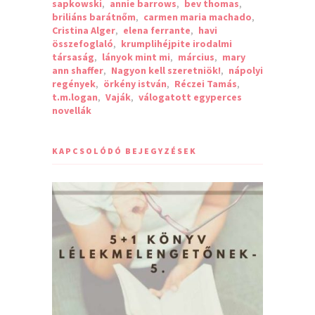
sapkowski
,
annie barrows
,
bev thomas
,
briliáns barátnőm
,
carmen maria machado
,
Cristina Alger
,
elena ferrante
,
havi
összefoglaló
,
krumplihéjpite irodalmi
társaság
,
lányok mint mi
,
március
,
mary
ann shaffer
,
Nagyon kell szeretniök!
,
nápolyi
regények
,
örkény istván
,
Réczei Tamás
,
t.m.logan
,
Vaják
,
válogatott egyperces
novellák
KAPCSOLÓDÓ BEJEGYZÉSEK