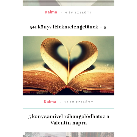
Dalma
6 ÉV EZELŐTT
5+1 könyv lélekmelengetőnek – 5.
Dalma
10 ÉV EZELŐTT
5 könyv,amivel ráhangolódhatsz a
Valentin napra