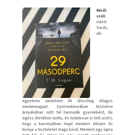
Miről
szól:
Adott
Sarah,
aki
egyetemi tanárként éli látszólag átlagos
mindennapjait. Gyermekkorában testvérei
árnyékában nőtt fel harmadik gyerekként, de
egész életében tudta, és tudatosan is tett azért,
hogy a karrierjében majd mindent elérjen és
kivívja a tiszteletet maga körül. Mindent egy lapra
tett fel, és akkor jön egy vezető professzor,