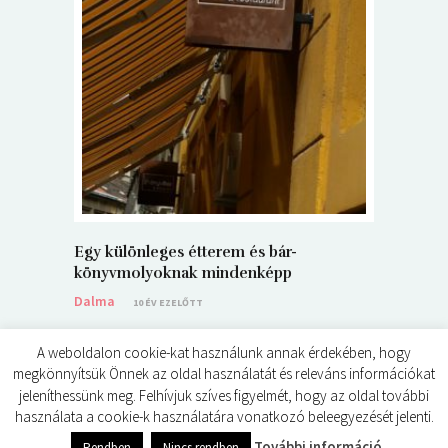
5+1 Kará
Dalma
9
Egy különleges étterem és bár-
könyvmolyoknak mindenképp
Dalma
10 ÉV EZELŐTT
A weboldalon cookie-kat használunk annak érdekében, hogy
megkönnyítsük Önnek az oldal használatát és releváns információkat
jeleníthessünk meg. Felhívjuk szíves figyelmét, hogy az oldal további
használata a cookie-k használatára vonatkozó beleegyezését jelenti.
© ÉDES KIS KÖNYVKRITIKÁK 2024
0
shares
További információ
Rendben
Nincs rendben