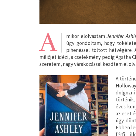
A
mikor elolvastam
Jennifer Ashl
úgy gondoltam, hogy tökéletes
pihenéssel töltött hétvégére. 
miliőjét idézi, a cselekmény pedig Agatha C
szeretem, nagy várakozással kezdtem el olva
A történe
Holloway,
dolgozni
történik
éves kon
az eset é
úgy dönt,
Ebben le
férfi, i