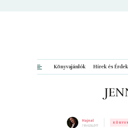
Könyvajánlók
Hírek és Érde
JEN
Hajnal
KÖNYV
7 ÉV EZELŐTT