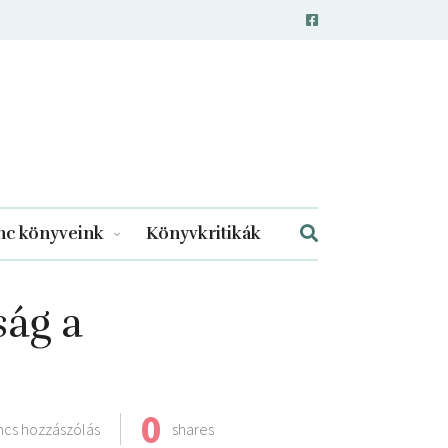
c könyveink
Könyvkritikák
ág a
0
ncs hozzászólás
shares