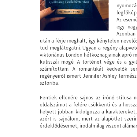
nyomozás
legfőképp
Az esemé
egy nagy
Azonban 
után a férje meghalt, így kénytelen nevelős
tud meglátogatni. Ugyan a regény alapvet
viktoriánus London hétköznapjainak apró m
kulisszái mögé. A történet vége és a gy
számítottam. A romantikát kedvelők se
regényeiről ismert Jennifer Ashley termész
sztoriba.
Fentiek ellenére sajnos az írónő stílusa 
oldalszámot a felére csökkenti és a hossz
helyett jobban kidolgozza a karaktereket,
azért is sajnálom, mert az alapötlet szeri
érdeklődésemet, irodalmilag viszont aláma