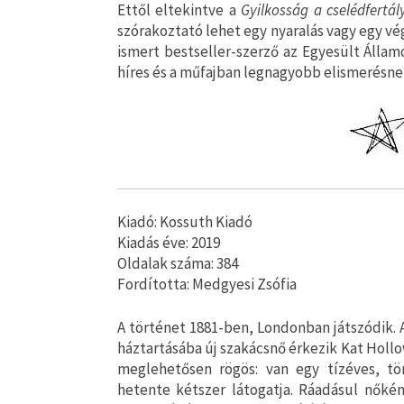
Ettől eltekintve a
Gyilkosság a cselédfertá
szórakoztató lehet egy nyaralás vagy egy vé
ismert bestseller-szerző az Egyesült Álla
híres és a műfajban legnagyobb elismerésnek
Kiadó: Kossuth Kiadó
Kiadás éve: 2019
Oldalak száma: 384
Fordította: Medgyesi Zsófia
A ​történet 1881-ben, Londonban játszódik. 
háztartásába új szakácsnő érkezik Kat Hollo
meglehetősen rögös: van egy tízéves, tör
hetente kétszer látogatja. Ráadásul nőkén