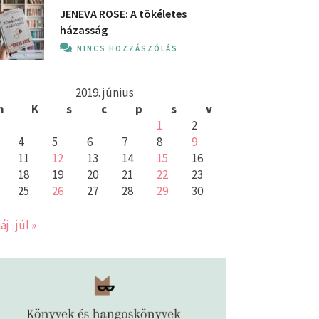
JENEVA ROSE: A ​tökéletes
házasság
NINCS HOZZÁSZÓLÁS
2019. június
h
K
s
c
p
s
v
1
2
4
5
6
7
8
9
11
12
13
14
15
16
18
19
20
21
22
23
25
26
27
28
29
30
áj
júl »