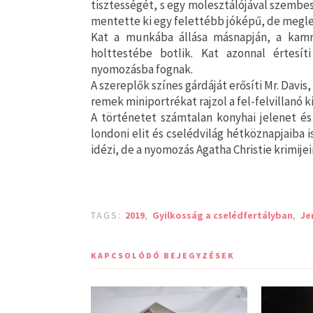
tisztességét, s egy molesztálójával szembes
mentette ki egy felettébb jóképű, de megle
Kat a munkába állása másnapján, a kamr
holttestébe botlik. Kat azonnal értesí
nyomozásba fognak.
A szereplők színes gárdáját erősíti Mr. Davis
remek miniportrékat rajzol a fel-felvillanó ki
A történetet számtalan konyhai jelenet és 
londoni elit és cselédvilág hétköznapjaiba 
idézi, de a nyomozás Agatha Christie krimije
TAGS:
2019
,
Gyilkosság a cselédfertályban
,
Je
KAPCSOLÓDÓ BEJEGYZÉSEK