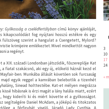
ey: Gyilkosság a cselédfertályban
című könyv ajánlóját,
 kikapcsolódást fog nyújtani hosszú estékre és egy
A fülszöveg szerint a hangulat a Csengetett, Mylord?
hristie krimijeire emlékeztet. Mivel mindkettőt nagyon
3
sni a regényt.
10
17
t a XIX. századi Londonban játszódik, főszereplője Kat
24
 a fiatal szakácsnő, aki egy új, előkelő háznál kezd el
 Mayfair-ben. Munkába állását követően sok furcsaság
« m
, majd egyik reggel a kamrában belebotlik a tizenhét
yhalány, Sinead holttestébe. Kat-et mélyen megrázza
s kissé hibásnak is érzi magát a lány halála miatt, ezért
 hogy kideríti ki és miért követte el a gyilkosságot.
sz segítségére Daniel McAdam, a jóképű és titokzatos
lletőleg a férfiruhát viselő, lázadó Lady Cynthia. A