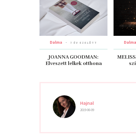
Dalma
Dalm
7 ÉV EZELŐTT
JOANNA GOODMAN:
MELISSA
Elveszett ​lelkek otthona
sz
Hajnal
2019-06-09