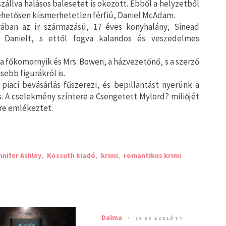
zállva halásos balesetet is okozott. Ebből a helyzetből
hetősen kiismerhetetlen férfiú, Daniel McAdam.
ában az ír származású, 17 éves konyhalány, Sinead
ti Danielt, s ettől fogva kalandos és veszedelmes
, a főkomornyik és Mrs. Bowen, a házvezetőnő, s a szerző
sebb figurákról is.
piaci bevásárlás fűszerezi, és bepillantást nyerünk a
is. A cselekmény színtere a Csengetett Mylord? miliőjét
ire emlékeztet.
nnifer Ashley
,
Kossuth kiadó
,
krimi
,
romantikus krimi
Dalma
10 ÉV EZELŐTT