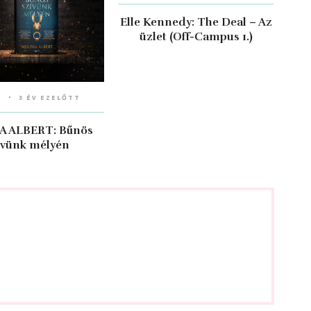
Elle Kennedy: The ​Deal – Az
üzlet (Off-Campus 1.)
a
3 ÉV EZELŐTT
 ALBERT: Bűnös ​
ívünk mélyén