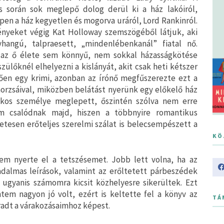
 során sok meglepő dolog derül ki a ház lakóiról,
en a ház kegyetlen és mogorva uráról, Lord Rankinról.
nyeket végig Kat Holloway szemszögéből látjuk, aki
hangú, talpraesett, „mindenlébenkanál” fiatal nő.
az ő élete sem könnyű, nem sokkal házasságkötése
zülőknél elhelyezni a kislányát, akit csak heti kétszer
ően egy krimi, azonban az írónő megfűszerezte ezt a
orzsáival, miközben belátást nyerünk egy előkelő ház
ilkos személye meglepett, őszintén szólva nem erre
m csalódnak majd, hiszen a többnyire romantikus
etesen erőteljes szerelmi szálat is belecsempészett a
KÖ
nem nyerte el a tetszésemet. Jobb lett volna, ha az
adalmas leírások, valamint az erőltetett párbeszédek
 ugyanis számomra kicsit közhelyesre sikerültek. Ezt
ntem nagyon jó volt, ezért is keltette fel a könyv az
TÁ
radt a várakozásaimhoz képest.