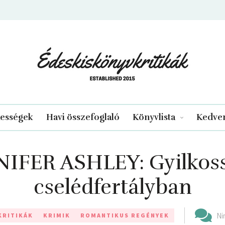
edeskiskonyvkritikak.hu
kességek
Havi összefoglaló
Könyvlista
Kedven
NIFER ASHLEY: Gyilkoss
cselédfertályban
Ni
KRITIKÁK
KRIMIK
ROMANTIKUS REGÉNYEK