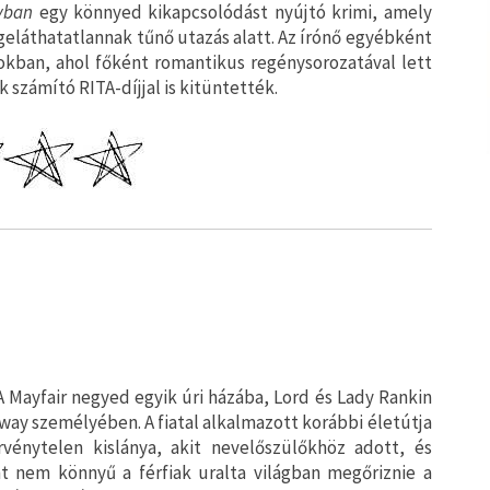
lyban
egy könnyed kikapcsolódást nyújtó krimi, amely
geláthatatlannak tűnő utazás alatt. Az írónő egyébként
mokban, ahol főként romantikus regénysorozatával lett
 számító RITA-díjjal is kitüntették.
A Mayfair negyed egyik úri házába, Lord és Lady Rankin
way személyében. A fiatal alkalmazott korábbi életútja
vénytelen kislánya, akit nevelőszülőkhöz adott, és
t nem könnyű a férfiak uralta világban megőriznie a