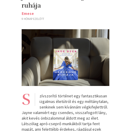
ruhája
Emese
9 HÓNAP EZELŐTT
S
zívszorító történet egy fantasztikusan
izgalmas életútról és egy méltánytalan,
senkinek sem kívánnám végkifejlettről.
Jayne valamiért egy csendes, visszafogott lány,
akit kevés önbizalommal áldott meg az élet.
Látszólag apró-cseprő munkákból tartja fent
magát, ami felettébb érdekes, ráadásul ezek