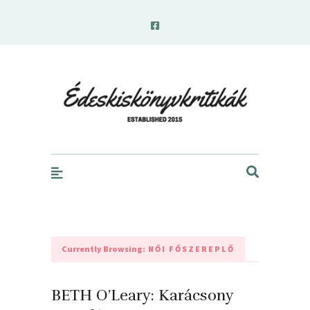
edeskiskonyvkritikak.hu
Currently Browsing:
NŐI FŐSZEREPLŐ
BETH O’Leary: Karácsony