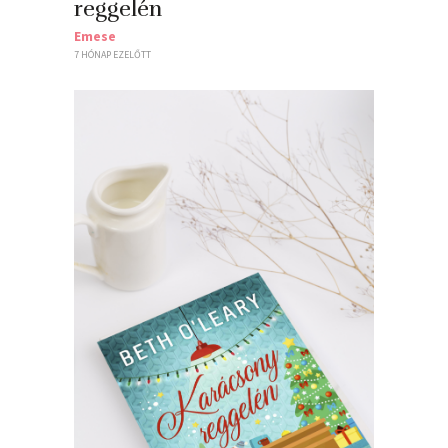
reggelén
Emese
7 HÓNAP EZELŐTT