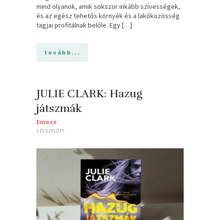
mind olyanok, amik sokszor inkább szívességek,
és az egész tehetős környék és a lakóközösség
tagjai profitálnak belőle. Egy […]
tovább...
JULIE CLARK: Hazug
játszmák
Emese
1 ÉV EZELŐTT