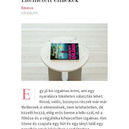
Emese
2 ÉV EZELŐTT
E
gy jó kis izgalmas krimi, ami egy
nyaralásra tökéletes választás lehet.
Rövid, velős, bizonyos részek már-már
thrillernek is elmennének, nem letehetetlen, de
közelít hozzá, elég erős benne a lelki szál, nő a
főhőse és a végjátéka kifejezetten izgalmas. Kim
Stone és csapata egy fiút és egy lányt talál egy