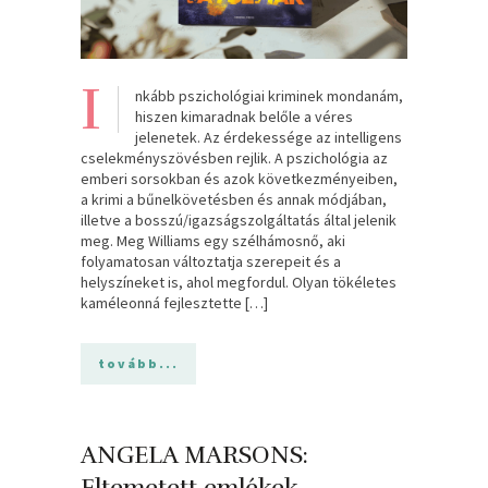
I
nkább pszichológiai kriminek mondanám,
hiszen kimaradnak belőle a véres
jelenetek. Az érdekessége az intelligens
cselekményszövésben rejlik. A pszichológia az
emberi sorsokban és azok következményeiben,
a krimi a bűnelkövetésben és annak módjában,
illetve a bosszú/igazságszolgáltatás által jelenik
meg. Meg Williams egy szélhámosnő, aki
folyamatosan változtatja szerepeit és a
helyszíneket is, ahol megfordul. Olyan tökéletes
kaméleonná fejlesztette […]
tovább...
ANGELA MARSONS:
Eltemetett emlékek