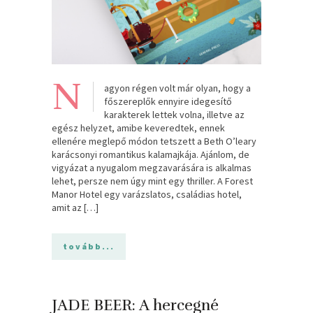
N
agyon régen volt már olyan, hogy a
főszereplők ennyire idegesítő
karakterek lettek volna, illetve az
egész helyzet, amibe keveredtek, ennek
ellenére meglepő módon tetszett a Beth O’leary
karácsonyi romantikus kalamajkája. Ajánlom, de
vigyázat a nyugalom megzavarására is alkalmas
lehet, persze nem úgy mint egy thriller. A Forest
Manor Hotel egy varázslatos, családias hotel,
amit az […]
tovább...
JADE BEER: A hercegné