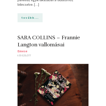
panelház egyik lakásában a radiátorhoz
bilincselve. […]
tovább...
SARA COLLINS – Frannie
Langton vallomásai
Emese
6 ÉV EZELŐTT