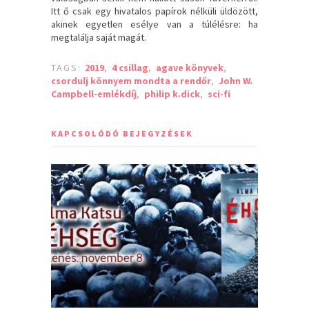
Itt ő csak egy hivatalos papírok nélküli üldözött,
akinek egyetlen esélye van a túlélésre: ha
megtalálja saját magát.
TAGS:
2019
,
4 csillag
,
agave könyvek
,
csordulj könnyem mondta a rendőr
,
John W.
Campbell-emlékdíj
,
philip k.dick
,
sci-fi
KAPCSOLÓDÓ BEJEGYZÉSEK