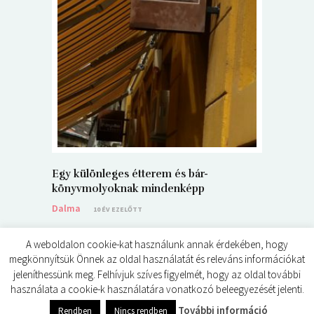
5+1 Kará
Dalma
9
Egy különleges étterem és bár-
könyvmolyoknak mindenképp
Dalma
10 ÉV EZELŐTT
A weboldalon cookie-kat használunk annak érdekében, hogy
megkönnyítsük Önnek az oldal használatát és releváns információkat
jeleníthessünk meg. Felhívjuk szíves figyelmét, hogy az oldal további
használata a cookie-k használatára vonatkozó beleegyezését jelenti.
© ÉDES KIS KÖNYVKRITIKÁK 2024
0
shares
További információ
Rendben
Nincs rendben