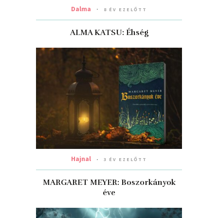
Dalma
8 ÉV EZELŐTT
ALMA KATSU: Éhség
Hajnal
3 ÉV EZELŐTT
MARGARET MEYER: Boszorkányok
éve