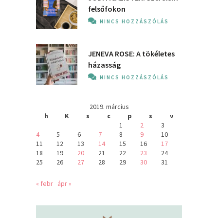
felsőfokon
NINCS HOZZÁSZÓLÁS
JENEVA ROSE: A ​tökéletes
házasság
NINCS HOZZÁSZÓLÁS
2019. március
h
K
s
c
p
s
v
1
2
3
4
5
6
7
8
9
10
11
12
13
14
15
16
17
18
19
20
21
22
23
24
25
26
27
28
29
30
31
« febr
ápr »