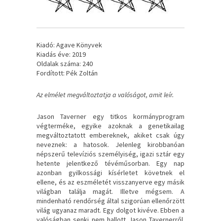
Kiadó: Agave Könyvek
Kiadás éve: 2019
Oldalak száma: 240
Fordított: Pék Zoltán
Az elmélet megváltoztatja a valóságot, amit leír.
Jason Taverner egy titkos kormányprogram
végterméke, egyike azoknak a genetikailag
megváltoztatott embereknek, akiket csak úgy
neveznek: a hatosok. Jelenleg kirobbanóan
népszerű televíziós személyiség, igazi sztár egy
hetente jelentkező tévéműsorban. Egy nap
azonban gyilkossági kísérletet követnek el
ellene, és az eszméletét visszanyerve egy másik
világban találja magát. Illetve mégsem. A
mindenható rendőrség által szigorúan ellenőrzött
világ ugyanaz maradt. Egy dolgot kivéve. Ebben a
valóságban senki nem hallott Jason Tavernerről.