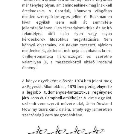
már tényleg olyan, amit mindenkinek magának kell
értelmeznie. A Csordulj, könnyem világában
minden szereplő beteges jellem és Buckman-en
kívül egyikük sem esik át semmiféle
jellemfejlődésen. Éles társadalomkritika és az író
tekintélyes időt szán ilyen vagy olyan
kérdéskörök filozofikus megvitatására. Nem
könnyű olvasmány, de nekem tetszett. Ajánlom
mindenkinek, aki kicsit már unja a szokásos krimi-
thriller-romantika háromszöget és szeretne
valamilyen új, a megszokottól eltérő irodalmi
élményt.
A könyv egyébként először 1974-ben jelent meg
az Egyesült Állomokban,
1975-ben pedig elnyerte
a legjobb tudományos-fantasztikus regénynek
járó John W. Campbell-emlékdíjat.
A címe egy XVI.
századi zeneszerző művére utal, John Dowland
Flow my tears című dalára, amely egy ismeretlen
szerzőségű vers megzenésítése.