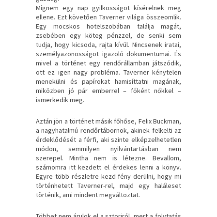
Mígnem egy nap gyilkosságot kísérelnek meg
ellene. Ezt követően Taverner világa összeomlik.
Egy mocskos hotelszobában találja magát,
zsebében egy köteg pénzzel, de senki sem
tudja, hogy kicsoda, rajta kívül. Nincsenek iratai,
személyazonosságot igazoló dokumentumai. És
mivel a történet egy rendőrállamban játszódik,
ott ez igen nagy probléma. Taverner kénytelen
menekülni és papírokat hamisíttatni magának,
miközben jó pár emberrel – főként nőkkel –
ismerkedik meg.
Aztán jön a történet másik főhőse, Felix Buckman,
a nagyhatalmú rendőrtábornok, akinek felkelti az
érdeklődését a férfi, aki szinte elképzelhetetlen
módon, semmilyen nyilvántartásban nem
szerepel. Mintha nem is létezne. Bevallom,
számomra itt kezdett el érdekes lenni a könyv.
Egyre több részletre kezd fény derülni, hogy mi
történhetett Taverner-rel, majd egy haláleset
történik, ami mindent megváltoztat.
Többet nem árulok el a sztoriról, mert a folytatás