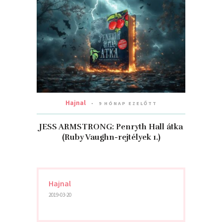
Hajnal
9 HÓNAP EZELŐTT
JESS ARMSTRONG: Penryth ​Hall átka
(Ruby Vaughn-rejtélyek 1.)
Hajnal
2019-03-20