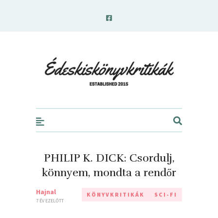
edeskiskonyvkritikak.hu
PHILIP K. DICK: Csordulj,
könnyem, mondta a rendőr
Hajnal
KÖNYVKRITIKÁK
SCI-FI
7 ÉV EZELŐTT